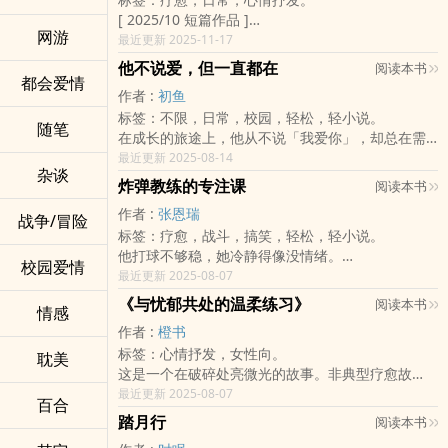
观与背景，本音得在这里跟你说声抱歉了。
一个终日伪装、无人窥见真实灵魂。
[ 2025/10 短篇作品 ]
若你某天发现，养育着自己的父母不是亲生的，而
他们是彼此的幽暗与天光，在束缚重重的人间，遇
网游
川在森林里面似乎很自由，
最近更新 2025-11-17
你有个机会能够与生母相认的话，你会如何选择
见唯一看懂自己的人。
他是一个穿着高中制服喜欢翘课的人。
呢？因此，我认为没有人有资格去责怪艾娃的决
原来最好的爱，是不用伪装、不必讨好，两颗深埋
他不说爱，但一直都在
阅读本书
大学毕业的南枫和急忙投履历的朋友不同，
都会爱情
定。
尘埃的孤独灵魂，终于为彼此，绽放专属霓虹。
作者 :
初鱼
她打算来台东打工换宿体验生活，
本音并不希望在这个故事里，对如何抉择这个议题
【宝石三部曲系列】之三
标签：不限，日常，校园，轻松，轻小说。
却在这里遇见了一名叫做「川」的高中生。
争个你死我活，而是见证女孩在『艾蒂』与『艾
前作完结：《帕帕拉恰》修改中....
随笔
在成长的旅途上，他从不说「我爱你」，却总在需
▹◃┄▸◂┄▹◃┄▸◂┄▹◃┄▸◂┄▹◃┄▸◂┄▹◃
娃』两者之间，所做出那个选择的理由为何，以及
《矢车菊》
要的时候，静静站在原地守候。
最近更新 2025-08-14
出场人物：南枫、川、阿森。
心情上的两难。
后作预定：《帕帕拉恰》迹色(番外)
杂谈
从小学放学门口的那道身影，到大学宿舍行李箱里
一篇短短的文章，希望自己可以重新找回曾经热爱
为什么要选择葛莱恩夫妇？为什么连一面都不愿意
风花雪月系列
炸弹教练的专注课
阅读本书
那封红包，再到深夜一通问候晚餐的电话──他的爱
写作的自己。
见的她，却在最后做出了这种决定？——这是我期
《栖风》
作者 :
张恩瑞
不在言语里，而藏在一次次不起眼的举动之中。
战争/冒险
望能够在这篇作品中，成为值得探讨的议题。
标签：疗愈，战斗，搞笑，轻松，轻小说。
本书透过七则成长片段，拼凑出一位沉默父亲的深
以上，预祝各位能够在《艾蒂与艾娃》里读得尽
他打球不够稳，她冷静得像没情绪。
沉情感。
兴！请在大胆地阅读它的同时，细细地品啜着由她
校园爱情
一场比赛从来不只是场上的对手，更难的是控制自
最近更新 2025-08-07
或许他不擅表达，但他的爱，从未缺席。
们不同的心，所为你带来的不同滋味。
己的手、自己的脑，还有那些总在关键时刻乱跳的
△
《与忧郁共处的温柔练习》
阅读本书
情感
心跳声。
【西方国度】×【亲情抉择】×【历史悲剧】
作者 :
橙书
这本小说不是教你赢，而是陪你去想──
△
标签：心情抒发，女性向。
当全世界都说你不行，你还能不能撑住节奏，打一
耽美
【章节附录】：（点选标题即可跳转）
这是一个在破碎处亮微光的故事。非典型疗愈故
场不为别人、只为自己的球。
（ 楔子 ）
事。
最近更新 2025-08-07
（ 第一章 ）
百合
踏月行
（ 第二章 ）
阅读本书
（ 第三章 ）