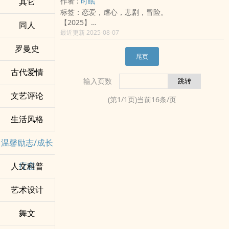
其它
作者 :
时眠
（ 第四章 ）
标签：恋爱，虐心，悲剧，冒险。
（ 第五章 ）
【2025】
同人
（ 第六章 ）
璟朝十年，盛世繁华照耀万邦，唯独照不进女子的
最近更新 2025-08-07
△
世界。
罗曼史
【阅读须知】：
江璃月出身世家，才华横溢，本应如珠玉般被困于
尾页
1、本书为『短篇集』系列中的其中一作，未读其他
闺阁，等待一场精心安排的婚姻。
作品『并不影响』阅读体验，敬请安心服用。
古代爱情
她却选择了另一条路。
2、本书自开始更新日起，预画将采『每周六』上传
输入页数
她登上陌生男子的商船，自请同行，只为证明：女
『一章』为更新方式，实际更新进度将以产文进度
子，也能踏遍四海、富甲天下、创法立典。
文艺评论
为主。
(第
1
/
1
页)当前
16
条/页
「若一个人为了自由，必须背弃整个时代，那我宁
3、封面图：已完成。
可与这时代为敌」
生活风格
△
✦ 架空历史 ✦ 女主商战 ✦ 反封建 ✦ 轻恋爱
个人IG | alpha0725 | 欢迎留言互追！
*发布平台：城邦popo , penana
E-Mail | alpha0715@ymail.com
温馨励志/成长
*姐妹作：《烬海棠春》预计2027年开坑*
域外连结 | /user/111902
书封：感谢 常念念 美制
个人网站 | /SilenceDogood
疗愈
人文科普
推荐搭配歌曲：
△
云之羽 ＜张杰＞
欢迎投珠、评论+收藏，本音照单全收！
我用尽全力奔向你 拥抱你 呼喊你的名
艺术设计
也欢迎自荐作品，我会前去拜访！
撕开天地所有风雨 斩断了命运
我们的故事有温柔 有叹息却没有结局
舞文
掌心一朵云和羽
Do You Hear the People Sing