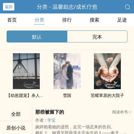
分类 - 温馨励志/成长疗愈
返回
首页
分类
排行
搜索
足迹
默认
完本
【幼崽团宠】杀人魔重生成豪门幼弟后，宠我的家人全是我杀过的人
雪国
茁曜草原的大院子
那些被留下的
阅读本书
全部
作者 :
学宝
婉婷抱着她的遗照，走完一场迟来的告别。
原创小说
葬礼上，她遇见陪母亲走完余生的人——秦天。