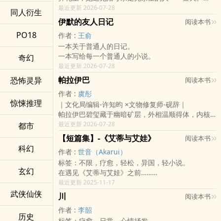
从他的口中，婉婷第一次听见母亲年轻时的爱、怀
最近更新 2026-07-28
同人衍生
孕、婚姻与离开，
伊默的友人日记
阅读本书
也重新思考自己童年里那些种种⋯⋯
PO18
作者 :
王俞
有些人离开，不是因为不爱；有些人留下，是为了
一本关于普通人的日记。
用一生证明自己曾被爱过。
一本写给每一个普通人的小说。
奇幻
曾以为自己是被抛下的孩子，经历葬礼的洗礼后，
最近更新 2026-07-28
才明白：
有些离开并非不爱，而是当时的她们都太小，都没
帕拉伊巴
恐怖灵异
阅读本书
有能力把爱留下。
作者 :
虞彤
如今，婉婷站命运岔口，会做出什么样的决定⋯⋯
惊悚推理
｜文化局编辑-许知昀 ×文物修复师-砚辞｜
被留下的人，是否也能选择不再重复同样的遗憾？
帕拉伊巴碧玺藏于幽暗矿层，外相温顺得体，内核
我们终其一生，都在替那时候的自己，重新选一次
自带孤绝霓虹。
最近更新 2026-07-28
都市
爱。
世人所见的温柔圆润是保护色，深埋不见光的棱
【短篇集】-《艾蒂与艾娃》
阅读本书
角，才是真实本心。
科幻
作者 :
世音（Akarui）
许知昀活在高压管束的框架里，温顺妥协，习惯隐
标签：不限，疗愈，轻松，异国，轻小说。
藏自我；
玄幻
在遇见《艾蒂与艾娃》之前……
砚辞以儒雅假面周旋人情，孤身栖于文物修复室，
在写这篇短篇故事时，其实并没有特别设定国家的
最近更新 2025-11-17
心性沉静孤凉。
背景、历史，以及时空。
武侠仙侠
一场长辈牵线的相亲，一枚残缺古坠牵起缘分。
川
阅读本书
对我来说这样会比较有利于我的创作，以及有效掌
两个被困在世俗期待里的人，
作者 :
李韶
控篇幅长度，所以如果是希望知道本篇故事的世界
一个惯性退让、从未为自己活过，
历史
标签：疗愈，日常，心情抒发。