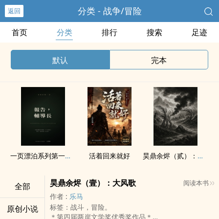
分类 - 战争/冒险
返回
首页
分类
排行
搜索
足迹
默认
完本
一页漂泊系列第一部__报告，辅导长
活着回来就好
昊鼎余烬（贰）：风烟荡
昊鼎余烬（壹）：大风歌
阅读本书
全部
作者 :
乐马
标签：战斗，冒险。
原创小说
＊第四届两岸文学奖优秀奖作品＊