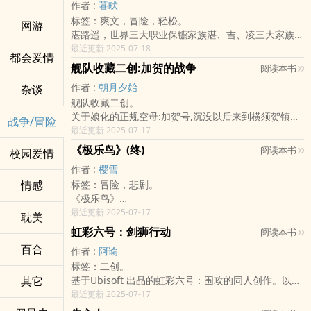
他只想继续躲在原先的生活里 深信那些都与自己无关
作者 :
暮畎
席拉岛是第一届生存游戏（本称为潜力运动比赛）的所
他不希望雅娜受伤 可雅娜心意已决 连同其他剩下的玩
标签：爽文，冒险，轻松。
在，其占星球面积四分之一，四周环海（泽鲁斯海），
网游
伴们 他们加入了当地的反抗组织党军
湛路遥，世界三大职业保镳家族湛、吉、凌三大家族之
是一个被占地共四分之一的主国选中的鉴定能力者所在
并开始了属于他们的故事
一，只因不喜欢接掌家族职业保镳事业，只身在台湾新
最近更新 2025-07-18
之处；星球的另外二分之一土地是尊之界—由尊者所统
都会爱情
生经贸自由特区开设律师事务所兼接受各类委托事务，
治，尊者们天生实力高强，不分贫贱，但只收真正的强
舰队收藏二创:加贺的战争
阅读本书
同时也在特区各大夜店中寻芳猎艳。
者，目前尊之界只有五位尊者（无、有、中、离、正）
作者 :
朝月夕始
杂谈
某天，湛路遥接到宇邦金控代总经理荆匀翎的委托，调
—专门鉴定能力者是否适格加入尊之界。
舰队收藏二创。
查其丈夫沈乐失踪案，没想到沈乐竟跟之前涉及美籍商
这场生存游戏参加者共45人，年龄为12~25岁，编号1
关于娘化的正规空母:加贺号,沉没以后来到横须贺镇守
人SIMON猝死案有关，两个男人都能在‎‍‎阴‌‎‌茎‎上长出章
到45号，限定能力者才能参加；第一届生存游戏比赛
战争/冒险
府的事。
最近更新 2025-07-17
鱼般的吸盘。
前的”能力者观察所”，是由尊之界下命主国创立，为的
备注:封面图非本人创作,乃google大神抓获,如有冒犯
调查过程中湛路遥遇到神秘高手狙击，所有线索都指
是使能力者彼此熟悉，并采强制参加制。
《极乐鸟》(终)
阅读本书
校园爱情
著作权敬靖提出
向"超级人类"基因改造以及跨国组织阴谋。随着与荆匀
主国以能力者居多，但素质参差不齐；有些参赛的能力
作者 :
樱雪
翎相处，湛路遥逐渐竟被曾经担任模特儿的荆匀翎吸
者只有号码，没有名字（能力不足者），有些则自取姓
情感
标签：冒险，悲剧。
引，面对‌‌‎人‍‎‎妻‍的诱惑与委托、以及超级人类追杀下，湛
名或由尊者给予名字（能力强大者）。
《极乐鸟》
路遥该怎么完成这致命委托...
要成为尊之界的一份子还有个条件—必须不曾”魔化”，
玛嘉烈．维特望向远处的天空，那里积累着极厚的云
最近更新 2025-07-17
(因2016年12月完本计划，小说须改为收费，请多多指
耽美
亦即，不能让自己的意志力控制不了超能力，一旦魔化
层，突然很庆幸自己能在这里出生。她身在的地方是温
教)
过，即使胜出比赛，也只能待在主国的贵族区，无法成
虹彩六号：剑狮行动
阅读本书
室，它是一座庞大的建筑物，在这里能够看到一望无际
为尊者，能成为尊者者，不限人数，只要一个月的时间
百合
作者 :
阿谕
的浮云。 玛嘉烈一直相当向往外面的世界，她想知道
一到，仍生存下来且无魔化过者，便可能成为尊者，拥
标签：二创。
温室外面到底有什么存在。
有神一般的地位。
其它
基于Ubisoft 出品的虹彩六号：围攻的同人创作。以东
14/5/2015
能力者与无能力者有着极大的”地位落差”，无能力者只
亚为舞台的新篇章「剑狮行动」，加上来自两岸的特勤
最近更新 2025-07-17
能一辈子待在席拉岛，即便死于能力者之手，也无可奈
菁英，虹彩小组除了要对抗宿敌白面具，更必须阻止一