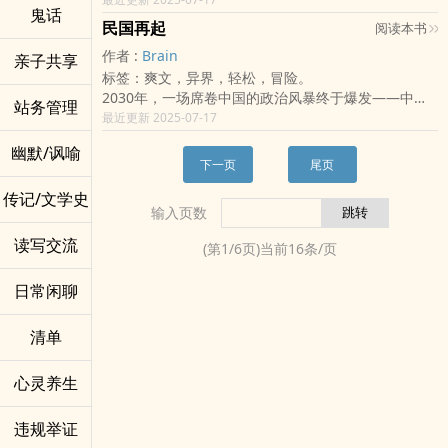
当忠将阙溟为国捐躯，知家之旗再度高举：「为遗志，
这是一场从血战中站起的民族史诗，
001令人闻风丧胆的都市传说。
鬼话
自始至终保持中立,英国臣服,苏联成为过去式.集中营被
征天下！」
是一位军人，一面旗，一群人，为了活得有尊严所踏出
总统大选前夕，风雨将至，夹带着被政府压迫许久的强
民国再起
阅读本书
拆除,因为“问题”已经被“解决”;但思想的火苗,依然在灰
策川将如何收拾烽烟乱世？
的征途。
大怨念，民众走上街头，展现出人民的意志，企图使政
作者 :
Brain
亲子共享
烬中微弱闪烁.
云青、御岳、文钦、霜行……这些背负未来的人，又将
你所熟悉的历史，将被重新书写。
府垮台，却不知道民众这举动刚好落入了总统另一个阴
标签：爽文，异界，轻松，冒险。
在胜利的纳粹帝国中,一位曾参与政权文化建设的思想
如何在战火中成长、承接信念？
这一次，中国——不再沉默。
谋。
2030年，一场席卷中国的政治风暴终于爆发——中国
家——卡尔·魏斯曼（Karl Weissmann）——因一部
──命运交错，风云再起。
---
站务管理
唯有失心人的意识重新苏醒，才有可能为这逐渐沉沦的
共产党瓦解，政权真空让全世界震惊。彼时在台湾的中
最近更新 2025-07-17
秘密写作的剧本《人之国》而被捕.他曾是体制的代言
一步一策，剑指天下。
若你还需要短版介绍（100字以内）、Tag 标签、平台
国家带来希望。
华民国政府，看准历史契机，终于决定实践蒋介石的遗
人,却悄悄成了自由思想的鼓动者.从被捕、审问,到秘密
上传格式，我也能为你补全。是否也需要 EPUB/PDF
在失心人的世界里不再有快乐与纯真，只有贪婪与恐惧
幽默/讽喻
愿：反攻大陆，重建民国。
审判与行刑前的“国家级”晚餐,本书以十章描绘一个思想
书籍打包输出？
不断编织出的黑色悲歌。
下一页
尾页
但这不是一场简单的军事行动——它是一场横跨意识形
犯在极权政体内部的悲剧命运.
当黑暗降临，谁都无法置身事外。
传记/文学史
态、民族身分、文化记忆与未来愿景的全面革命。
这不仅是一部关于政治迫害的小说,更是对「胜利者的
输入页数
从台湾岛上的艰难决策，到长江以北的混乱整治，从军
道德空洞」的一场深度追问.谁才是最后的敌人？是外
事突袭到政治清洗，《民国再起》以二十章篇幅，描绘
国,是反抗者,还是体制里最会思考的人？
读写交流
(第
1
/
6
页)当前
16
条/页
一场虚拟的平行时空与疆界的政治奇迹。当中华民国的
主要人物:
旗帜再次在南京飘扬，台湾的未来却成为未竟的问号…
卡尔·魏斯曼 Karl Weissmann
日常闲聊
男,48岁,前纳粹文化部顾问,戏剧作家
表面顺从政权,曾写过多部颂扬纳粹胜利的宣传剧作
清单
实际上对体制深感怀疑,开始写带有隐喻与反思的剧本
地下剧作《人之国》传播后被盖世太保逮捕
他并非行动者,而是思考者——他的思想构成了罪行
心灵养生
汉斯·艾贝尔 Hans Eberl
男,52岁,盖世太保高官,主角昔日朋友
违规举证
两人曾共同起草文化政策,后来路线分歧