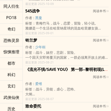
一个摇摇欲坠的王朝，两种身负天下的宿命。
最近更新 2025-10-09
同人衍生
当万莲阉党的魔爪深入庙堂，当火凤教的烈焰燎于四
545战争
阅读本书
野，整个昊朝正被推向分崩离析的边缘。
PO18
作者 :
黑曼
一名心怀《朱羽经》正人之道的弥族少主——钟孟扬，
标签：青梅竹马，战斗，恋爱，冒险，轻小说。
为国为民，投身于京城的惊天权斗，试图在忠诚与理想
雅娜是一个生活在哈里纳星球的混血哈里娜女孩
奇幻
的夹缝中匡扶将倾的社稷。
哈里纳有三种人 有钱的殖民阶级十星人 原星球住民哈
最近更新 2025-09-01
一名玩世不恭、却身负血海深仇的流罪将门之后——胥
里娜人和努娲人
长逍，只想在乱世中苟活，却屡屡被命运推向风口浪
铃兰梦
恐怖灵异
阅读本书
哈里娜人会帮助十星人管理哈里纳 拥有较高的社会地
尖，在背叛与绝望中见证底层最深切的苦难。
作者 :
少年桓
位 并压榨努娲人
一场精心策划的阴谋，让萍水相逢的他们结为兄弟；一
惊悚推理
标签：战斗，妹控，悲剧，冒险。
但努娲人却才是主要的人民
场残酷的背叛，却又让他们分道扬镳，各自踏上更为险
一个因天灾即将覆灭的国家，一群必须离开故土的难
雅娜是十星和哈里娜的混血儿 他的其他两个朋友杉其
恶的旅途。
民。
最近更新 2025-08-21
都市
和布凯也是如此
在忠诚与背叛之间，他们能否坚守初衷？在理想与现实
与普通人不同，他们是强大的「灵者」。照理来说，这
一起长大的六人组里 还有纯种的哈里娜人 哈曼和叶 以
的巨大鸿沟前，「正义」究竟该如何定义？
《流光不惧/SAVE YOU》 第一部--黎明初现(Light up the Sky)
样的人就算是难民，也可以提供其他国家很多帮助。
及纯种努娲人 哈尔
这是一部关于理想的淬炼与幻灭，关于兄弟情谊的坚守
科幻
阅读本书
所以他们还是可以得到善待，不是吗？
在他们小时候 虽然局势紧张但都只是一些小打小杀 但
与破碎的权谋史诗。
「只有在你身边我才会是个长不大的小孩！」
他们拥有快乐的童年与坚固的友谊
作者 :
爱维
玄幻
坚持与哥哥分道扬镳，却浑然不知一切的苦难就此展
可是随着内战开始浮上台面
标签：战斗，异能，虐心，恐怖。
开......
高二那年原先到十星读书的雅娜为了父亲的葬礼回国
大纲
武侠仙侠
越是强大的的人，越容易在颠沛流离的时候被人利用。
却选择留下来保护族人
宇宙唯一的星球--耶斯提尔星球，包括了尊之界、主国
最近更新 2025-08-07
「既然我们的结局注定响起悲歌，那就让它演凑得更澎
雅娜那情同手足也似情人一起到十星读书的男孩 布凯
（由两个分成贵族区以及平民区的国家组成--伊卡列德
致命委托
阅读本书
湃激昂呗！」
却觉得不该去管那些「别人的事」
历史
以及利德克利）还有席拉岛。