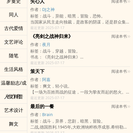
罗曼史
失心人
何；席拉岛上的无能力者共101名，只要无能力者能生
阅读本书
场让东亚极右派擡头的国际危机。
出能力者，就能离开席拉岛，前往主国；而这101名无
作者 :
DJ之神
能力者，是”弃子”—将一生待在席拉岛；主角--夜流
同人
标签：战斗，异能，暗黑，冒险，恐怖。
光，44号，为无能力者所生，在席拉岛上死过一次，
当国家从民主走向独裁，是政客的阴谋，还是群众集体
死后不久，突然能力觉醒，因此，晋升为生存游戏参加
古代爱情
的漠视？
最近更新 2025-07-17
者的一员。
当人性丧失，取而代之的是借着贪婪的无情杀戮，而政
《亮剑之战神归来》
阅读本书
到底最后有几名能力者能胜出，且成为尊之界的一员
府鼓吹着杀戮能带来真正和平。
文艺评论
呢？而尊之界、当真是名副其实的神圣之地吗?
作者 :
夜月
石剑轩，一个家庭破碎的无辜灵魂，自从父亲无故加入
以夜流光为第一主角的故事，将揭露尊之界黑暗的一
标签：战斗，穿越，冒险。
了邪教之后天天用各种利器‌凌‍辱‎‍‌他从而获得情绪的‌‍‌
面。
随笔
书名：《亮剑之战神归来》
高‍潮‎‌‍，他不再相信世界的美好，只相信失心人计划能让
书籍简介／描述：
最近更新 2025-07-17
他逃离现实好获得心灵的平静，于是他选择将自己交给
生活风格
他，本是退伍的职业军人；
千里同博士这个疯狂科学家。
策天下
阅读本书
一朝穿越，却来到血火纷飞的二战中国。
他却不知道失心人计划的精随，便是让人彻底崩溃直到
作者 :
阿嘉
在这个国破山河碎、人民无处可逃的时代，他觉醒了
失去自我后，再从大脑灌入新的意识流从而服从指令，
温馨励志/成
标签：爽文，轻小说。
——
成为冷酷的杀人兵器。
【一场为百姓而战的征途，一段为挚友而起的怒火。】
【无限军火兑换系统】！
神隐组织，以千里同为首脑，是政府背后动用大量黑金
长疗愈
人文科普
当权与乱世交织，谁能真正策定天下？
最近更新 2025-07-17
从一把狙击枪开始，子弹换功勋，战功换坦克、飞机、
成立的特务机关，利用制造各种恐怖事件，企图用恐惧
他，是兰国军师——策川。以天下苍生为念，以一己谋
卫星甚至战舰与航母！
控制人心从而稳固政权。
最后的一餐
阅读本书
艺术设计
略牵动万军，踏上拨乱反正之路。
从保卫村庄，到收复南京；
直到石剑轩再次以神隐特工001的身分苏醒时已失去了
作者 :
Brain
从推翻漠国暴君、镇压岳国野心、震慑曜国之威，再到
从赤旗初扬，到重构国体；
原来的意识，取而代之的是毫无人性与良心的程式指
标签：战斗，异界，悲剧，暗黑，冒险。
年轻一辈逐步扛起重任——
他不是单枪匹马，而是带着人民一起，重写中国命运。
令，从此他为这组织执行各种超越人类道德底限的任
舞文
二战,德国胜利.1945年,大欧洲纳粹秩序成形.希特勒未
知家军，从来不是一人之军。
—
务，杀人、折磨逼供成为了他的专业，从此创造出了
死,纳粹政权巩固,欧洲进入“千年帝国”的恐怖和平.美国
最近更新 2025-07-17