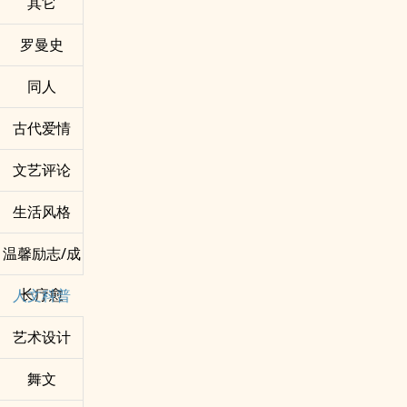
其它
罗曼史
同人
古代爱情
文艺评论
生活风格
温馨励志/成
长疗愈
人文科普
艺术设计
舞文