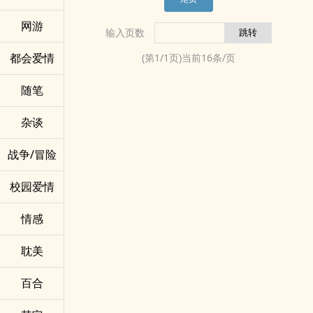
网游
输入页数
都会爱情
(第
1
/
1
页)当前
16
条/页
随笔
杂谈
战争/冒险
校园爱情
情感
耽美
百合