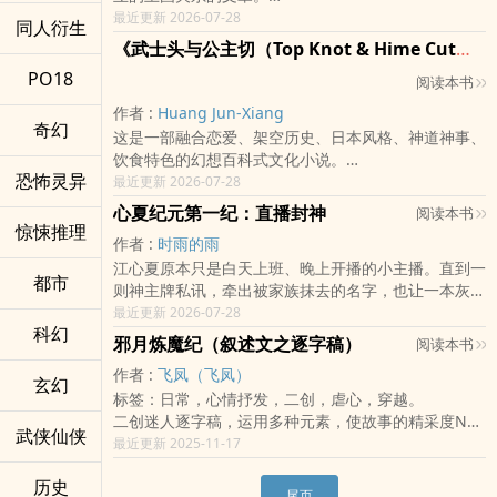
感谢AI的帮助，无人工智慧，就没有此书出现的可能。
最近更新 2026-07-28
同人衍生
《武士头与公主切（Top Knot & Hime Cut）》
PO18
阅读本书
作者 :
Huang Jun-Xiang
奇幻
这是一部融合恋爱、架空历史、日本风格、神道神事、
饮食特色的幻想百科式文化小说。
恐怖灵异
故事以现代日本为舞台，描写源氏、平氏、藤原氏跟橘
最近更新 2026-07-28
氏四大家族延续近千年的文化竞争。武士头的源太郎与
心夏纪元第一纪：直播封神
阅读本书
公主切的平御子，在学习院的校园里，于弓道、流镝
惊悚推理
作者 :
时雨的雨
马、茶道、相扑、和菓子与乌龙面等传统文化之间，进
江心夏原本只是白天上班、晚上开播的小主播。直到一
而展开一段跨越历史宿命的爱情恋曲。
都市
则神主牌私讯，牵出被家族抹去的名字，也让一本灰册
全书透过人物故事串联日本的神事、饮食、礼仪、武
子在镜头外悄然翻页。 他以为自己只是在整理人间旧
最近更新 2026-07-28
艺、美学与历史，使读者在阅读小说的同时，也如同翻
科幻
事，却不知道每一次守住名字、饭水、香火与承诺，都
阅一本充满故事性的日本文化百科。
邪月炼魔纪（叙述文之逐字稿）
阅读本书
在替信仰立下第一块根基。 当直播间的观众开始相信
作者 :
飞凤（飞凤）
他，当亡者与活人都在门外等待，六界也终于注意到：
玄幻
标签：日常，心情抒发，二创，虐心，穿越。
有人，正在人间揭开他们的故事。
二创迷人逐字稿，运用多种元素，使故事的精采度N倍
新书目前有存稿，每晚八点，一天五章!
武侠仙侠
提升，欢迎敬看邪月如何翻转整个时代潮流。
最近更新 2025-11-17
。
历史
尾页