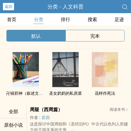
分类 - 人文科普
返回
首页
分类
排行
搜索
足迹
默认
完本
卍祸邪神（叙述文之逐字稿）
圣女奶奶的私房菜
花样作死法
周疑（西周篇）
阅读本书
全部
作者 :
苏四
这是探讨中国周朝和《圣经旧约》中古代以色列人所建
原创小说
立的王国关系的文章。