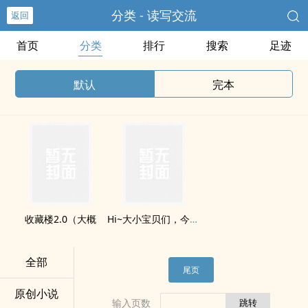
分类 - 读写交流
返回
首页
分类
排行
搜索
足迹
默认
完本
收藏楼2.0（大概
Hi~大小宝贝们，今天更新了幺？
全部
尾页
原创小说
输入页数