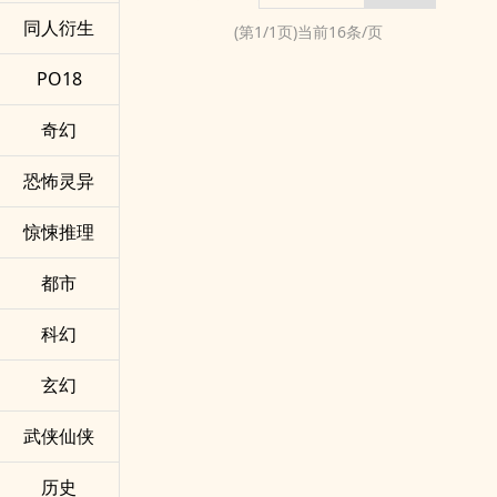
同人衍生
(第
1
/
1
页)当前
16
条/页
PO18
奇幻
恐怖灵异
惊悚推理
都市
科幻
玄幻
武侠仙侠
历史