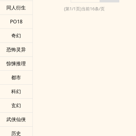
同人衍生
(第
1
/
1
页)当前
16
条/页
PO18
奇幻
恐怖灵异
惊悚推理
都市
科幻
玄幻
武侠仙侠
历史