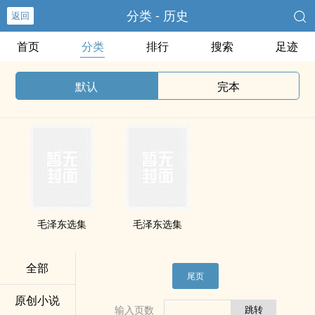
分类 - 历史
返回
首页
分类
排行
搜索
足迹
默认
完本
毛泽东选集
毛泽东选集
全部
尾页
原创小说
输入页数