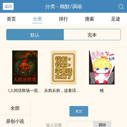
分类 - 幽默/讽喻
返回
首页
分类
排行
搜索
足迹
默认
完本
《人间活祭场—混世魔王：翟沁雪》
从前从前，这童话太癫了
桃
全部
尾页
原创小说
输入页数