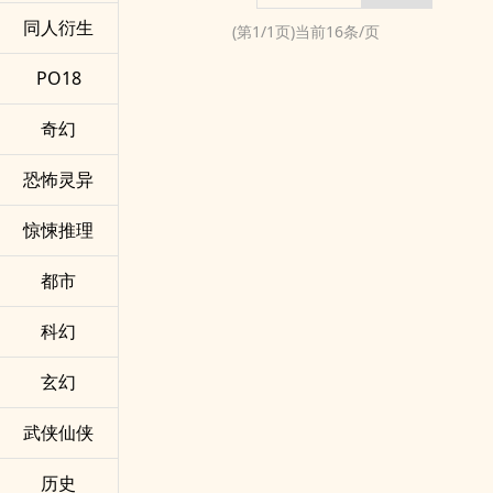
同人衍生
(第
1
/
1
页)当前
16
条/页
PO18
奇幻
恐怖灵异
惊悚推理
都市
科幻
玄幻
武侠仙侠
历史