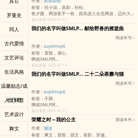
其它
作者 :
壹那由他
那么本姑娘只有........
密。
书封或各章回预告的图─雨曦，羽欷，黄昏的哀悼制
【专业】沐樱
Chapter03 他走的是阴郁美男路线
标签：轻小说，喜剧，轻松。
你小样的豁出去跟你拚了！
──原来，她是个人妖。
如有侵权请告知，会立即撤下 :)
【ＣＰ】幻雨Ｘ墨鸯（童墨雨Ｘ江颍淅）
Chapter04 不再是提拉米苏
夜夕颜，网游新手一枚，跟风进入全息网游，迈向大神
｢有便宜不占是小白，这是人生的真理！」
罗曼史
我笑悠然：「韶光，你说我们出个续集如何？」
不定期更(最少一个月二更)
【更新】完结！
Chapter05 那一刻心动
之路(性别女)。
最近更新 2025-07-17
「唯女子与小人难养也，很抱歉，你刚好惹到了两
韶光易逝：「还要出续集！」
异动资料:
主标题：破坏少女攻略大神计划！
Chapter06 爱恨情仇
不找大神傍大款，自己成为大神。
者！」
我笑悠然：「怎么了？怎么你一脸惊恐？」
我们的名字叫做SMLP... 献给野兽的摇篮曲
2015/3/31 Chapter5 "情何以堪"改"十步一杀"
同人
副标题：温和大神驯服破坏少女手册。
Chpater07 靠近
不靠运气，自行修练，不择手段。
外表看似小白，内心却阴于常人
韶光易逝：「我是觉得，现在这样就很好......」
2015/4/11 Chapter1 "星历4年"改"20xx年"
Chapter08 混乱与真实
阅读本书
这是一个以成为大神为目标努力向上的女生靠着异于常
且看史上第一阴险厚脸皮之女主角，如何用她的脑袋横
我笑悠然：「难道你没听说过『好还要更好』吗？」
☪☪☪☪☪☪☪☪☪☪☪☪☪☪☪☪☪☪☪☪☪☪☪☪☪☪
古代爱情
Chapter09 朝朝
人的思维，慢慢成为大神级人物的故事。
行网游世界！
韶光易逝：「......」
作者 :
xup6mvp6
连结专区:
Chapter10 彩云
总而言之，这是一篇想要颠覆网游公式的网游。
点下去你绝对不会后悔－－除非，你富有仁爱之心，你
【封面绘师】
人设:茶菓子、寒夜霜岳、十步一杀
标签：冒险，虐心。
番外 他的彩云
本文不含：
文艺评论
同情游戏世界里的NPC。
HANa（粉专：Say HANa）｜封面角色：玄铃、报丧
好像很重要的连结:各章回预告、职业列表
啊就SMLP阿
❣里程碑❣
温柔婉约女主角
→ASK
者
番外:番外一
其实现在看来蛮虎头蛇尾ㄉ
最近更新 2025-07-17
2024/08/19 编辑推荐
霸气狂狷男主角
偷懒专用→ FB粉专
【里程碑】
生活风格
亲亲小粉专: 御禾羽&糖萱-创作笔记本 (欢迎踩踏踏)
封面：鱼生
我们的名字叫做SMLP... 二十二朵荼蘼与猫
ღ开坑时间:2024/04/17
主角光环之超级好运
凭虚的心得粮食单
编辑推荐：2014-06-30
万年小活动:No Name Online玩家招募
ღ开更时间:2024/04/17
受NPC喜爱的主角群
X
POPO电子报本月强作：2014-08
阅读本书
友人(/书)连结区:Frasier佐语安 沐樱 诱拐大神大作战
温馨励志/成
ღ目前状态:更新中
神宠物、仅此一件的稀有神装
嗷哈哈！我正式从鱼羊华丽丽的搬过来啦！
CXC主题选书：2024-07-16
☪☪☪☪☪☪☪☪☪☪☪☪☪☪☪☪☪☪☪☪☪☪☪☪☪☪
作者 :
xup6mvp6
ღ更新时间:每周二、六 晚间
甜蜜蜜爱情
以后就是自由身（啥啦
【个人志出版】
ღ完结时间:
标签：不限。
长疗愈
人文科普
外挂
欢迎各路兄弟姐妹（？）多多搭讪哈！阿虚我热烈欢
初刷：2016-05-28
啊就SMLP阿
本文内含：
迎！XDDDDD
二刷：2019-10-31
其实现在看来蛮虎头蛇尾ㄉ
最近更新 2025-07-17
阴险狡猾女主角
本文姐妹作：纯净出租事务所
◇◆｜温馨提醒，本文请避免在图书馆等安静环境服
艺术设计
封面：这本没封面
众多被坑男配角
盟友小午ㄉㄉ之作，且看杉杉如何在现实生活中收服一
荣耀之时～我的公主
用，以免憋笑过度导致内伤｜◆◇
阅读本书
普通运气加观察力
个又一个的极品帅哥！（好像哪里不太对（欸XDDD
◇◆｜本作目前仅登于「POPO小说原创」、
舞文
作者 :
烟波
被坑的可怜NPC
「CXC」、「mojoin」，其余皆为盗文｜◆◇
标签：爽文，冒险，甜文，喜剧，穿越。
意外捡到被忽略的可怜宠物、好用的量产地摊货
【Facebook】抒灵。无拘