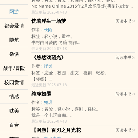
要怎么防范呢？
踩入了WOW的世界，
她不明白，不论是晴天还是雨天，他的脸上，总有着哀
No Name Online 2015年2月欢乐登场(洒花花)此文保
很简单！
然后你知道的，那些有的没的，就这样开始了……
伤，
网游
证免费...
最近更新 2025-07-18
那就是坑回去！
原以为这只是个无聊玩意、只是个游戏，
云嫣然想尝试着靠近他，或许就能知道那股悲伤从何而
网罗大街小巷各种美男各种奇葩各种怪事...看过跟主神
刚上手的幻雨才玩没几天就坑了自己的新手辅导员一
走入之后才发现，游戏其实不单单只是游戏而已，
恍若浮生一场梦
来。
阅读本书
敲诈一个GM的人没?看过一个怪不好好砍舖来当垫子
都会爱情
把，还在新手城内闹出大大小小的事情。
有欢笑、有冒险，更重要的是——
但在这时，本该烂在水沟里的前男友忽然出现，硬是打
作者 :
长陌
的人没?各种怪事层出不穷，女人是祸水，男人也是祸
好色的她，在一次副本中遇见了排行榜上数一数二的大
里面有你，陪我一起安居。
破她宁静的生活，
标签：轻小说，重生。
水，通通都是祸水...
神－－墨鸯。
×
随笔
不只生活被搞得一团糟，云嫣然一个头两个大，
书封由可爱的 冬糖 制作
狐族、猫族、人族和鬼族，人家片头动化明明就只有这
「大神，你就从了我吧！」幻雨一脸痞子的模样和墨鸯
✎【夜儿〃晒月亮 - 粉丝页】欢迎来玩。
同时心里似乎有着什么正在发酵……
是什么事情，能够重生。
最近更新 2025-07-18
几个族来着，怎么又平白无故多出个精灵族，香蕉的，
说道。
【碎片一】
杂谈
是什么友情，能够放弃自己生存的机会。
还隐藏职业哩，让人蛋疼的惊喜...
「那就恭敬不如从命了。」墨鸯笑的很风雅，风轻撩过
《悠然戏韶光》
阅读本书
【世界】朝与暮:夫人这是打算始乱终弃?
夏依然在大四时，出了车祸，重生回到大一时，但随之
-
青丝飘逸在空中。
【世界】云染:我们当初不是说好了?
作者 :
抒灵
而来的是记忆的消失。
战争/冒险
No Name Online
怎么有人古代的人物也可以美型成这个样子？！
【世界】朝与暮:记忆力有点差，忘了。
标签：恋爱，校园，甜文，喜剧，轻松。
玩着同样的网游，做着同样的事，说着同样的话，只有
看似怪异的游戏名称，却在20xx年红透半边天，无人
在游戏中调戏还不够，连到现实中也不放过！
……?
【标签】
那个夏依然不同罢了。
不知，无人不晓，
「娘子，我想我们应该好好聊聊。」他在大庭广众下握
校园爱情
✧･ﾟ:✧☁︎･ﾟ::･ﾟ✦:･ﾟ✧
键盘网游、校园爱情
最近更新 2025-07-18
但是四年后的一切还会一样吗？
然而，就在这热闹的虚拟世界中，出现了名为茶菓子和
这她的手深情款款的说道。
【碎片二】
【简介】
还会出现一样的车祸，一样生命的消失。
寒夜霜岳的两人，
「鸯鸯，你这样抓着我，真是令人害羞。」她满脸笑
纯净如墨
阅读本书
「我可以更肆意妄为一点?」
情感
当妖人碰上人妖，当网游撞上现实，
他们东奔西跑，和NPC套交情，和BOSS打交道，认识
容，一点都不在乎班上那些奇异的目光。
「什么?」
作者 :
凭虚
这两人的世界突然变得很有爱。
一群口中总嚷嚷义气相挺，
【好色破坏女Ｘ温暖乖乖男】
「想站在你身边，想做你的男朋友。」
标签：冒险，轻小说，喜剧，轻松。
网游里，除了大神，妖人和人妖也四处横行。
耽美
实际上却胆小如鼠的伙伴，甚至创建了让其他冒险者闻
「乖！你这叫乖！我看根本是扮猪吃老虎啊！」幻雨终
我世界里独一无二的色彩，
我是一个电玩白痴。
身为「云游」这款线上游戏妖人的其中一员，
风丧胆的公会，
于忍不住哇哇大叫。
有了你，我也开始期待落日后的云彩。
在这个隔壁阿伯都会放大绝的年代，甚么跟电动有关的
最近更新 2025-07-18
邱枫打怪下本建帮派，混得轻松惬意、如鱼得水；
热闹非凡，无恶不作。
＊
百合
序章 不小心捅到大神
事情绝对不会扯到我身上。
然而有天，因为一个阴错阳差的意外，
☪☪☪☪☪☪☪☪☪☪☪☪☪☪☪☪☪☪☪☪☪☪☪☪☪☪
【网游】百刃之月光花
【游戏内容构思】无奈
阅读本书
Chapter01 调查死因
但是，当有一天电玩自己扯到我身上
她竟发现了同为实力榜上有名的玩家：韶光易逝的秘
注意:
【书封】阿瑞's art （实体书封）
Chapter02 关于送礼这件事