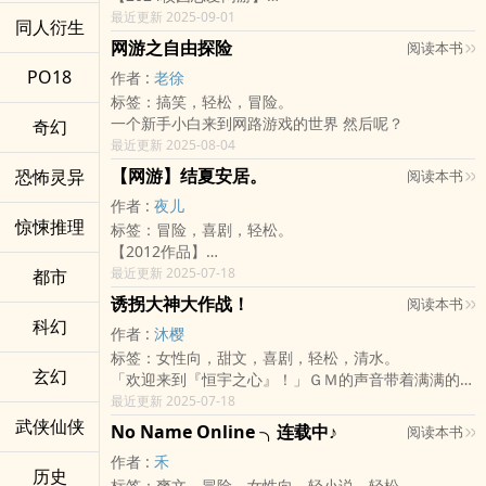
ﮩ٨ـﮩﮩ٨ـ♡ﮩ٨ـﮩﮩ٨ـﮩ٨ـﮩﮩ٨ـ♡ﮩ٨ـﮩﮩ٨ـᰔᩚ| ︶꒦꒷♡꒷
最近更新 2025-09-01
同人衍生
꒦︶ |ﮩ٨ـﮩﮩ٨ـ♡ﮩ٨ـﮩﮩ٨ـﮩ٨ـﮩﮩ٨ـ♡ﮩ٨ـﮩﮩ٨ـ
网游之自由探险
阅读本书
你是天边的一抹云彩，也是我眼中最绚烂的色彩。
PO18
作者 :
老徐
资工系阴郁美男x 外文系搞笑甜妹
标签：搞笑，轻松，冒险。
朝与暮X云 染
一个新手小白来到网路游戏的世界 然后呢？
奇幻
穆旭衍X云嫣然
最近更新 2025-08-04
因为一场意外，云嫣然失手错杀了游戏里排名第一的大
神—朝与暮。
【网游】结夏安居。
恐怖灵异
阅读本书
刹那间，整个世界频道因她而炸开。
作者 :
夜儿
在《凛月》行走多年，身上挂满响叮当名号的她，瞬间
惊悚推理
标签：冒险，喜剧，轻松。
茫然。
【2012作品】
她是杀怪不眨眼，但不是杀人不眨眼阿!
「安小白！」
最近更新 2025-07-18
都市
她想，莫非是游戏出现了bug，正准备一探究竟时，
「夏婆婆你那么大声喊我干嘛？」
便瞧见白衣法师缓缓朝她走来，毫不留情剖开她的胸
诱拐大神大作战！
阅读本书
「……可以告诉我，为什么怪都往我这边跑了吗？」
膛。
科幻
作者 :
沐樱
「啊，我又忘记开招了！（傻笑）」
看着黑屏的萤幕，她发誓往后看到朝与暮绝对要绕着
标签：女性向，甜文，喜剧，轻松，清水。
——节录自「对对对对对对对对对对对对对对对对对对
走，
玄幻
「欢迎来到『恒宇之心』！」ＧＭ的声音带着满满的活
对对对不起公会」特派记者．默哀的工作日志。
但事与愿违。
力：「我是ＧＭ，小白！」
最近更新 2025-07-18
＊ ＊ ＊ ＊
她不但和大神结成了伴侣，还在双人大赛上完美拿下胜
这里的ＧＭ男的帅女的美，会跟你打打闹闹的，最重要
武侠仙侠
因故不得已开始同住一室的夏梓居和安絜于，在某次断
利。
No Name Online ╮连载中♪
阅读本书
的是！！
网中杠上，
而在现实生活里，她认识了那个每次都在同一时间，来
作者 :
禾
－－ＧＭ会毫不留情的坑你一把。
冲着他鄙视她智商的一口气，网游经验等于零的她一脚
到同一个位置，点着同样餐点的人。
历史
标签：爽文，冒险，女性向，轻小说，轻松。