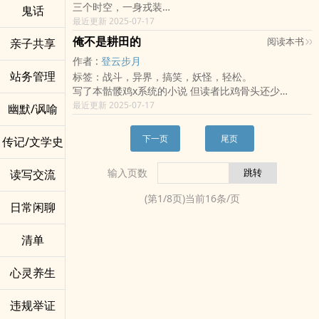
三个时空，一身戎装
鬼话
爱情是什么能吃吗？
【Instagram】zuring1213
且看诸将军如何帅到没朋友、抱回美人归
最近更新 2025-07-17
钻游戏漏洞
网游、花匠、面摊
----------------
俺不是耕田的
阅读本书
亲子共享
年下、忠犬、黑化
2016.4.18编辑推荐
作者 :
登云步月
纯天然、深井冰还有乌鸦嘴
2016.5.10电子报本月强作(๑´ㅂ`๑)
站务管理
标签：战斗，异界，搞笑，妖怪，轻松。
只有你想不到，没有你看不见
2019.1.5 popo鱼的书柜
写了本骷髅鸡x系统的小说 但读者比鸡骨头还少
各种人设大乱斗
----------------
这玩意该投哪个分类才不会被演算法当垃圾
最近更新 2025-07-17
到底健气、傲娇跟面瘫
幽默/讽喻
用来存放东西的粉丝专页 壹那由他=1e+60
要怎么穿越时空爱上爱？
可以问问题ask
纵然这一身戎装，能得天下无双，
----------------
下一页
尾页
传记/文学史
只想等陌上花开，予妳一世安康。
特定节日有番外，因为懒得开开关关所以全开~
因为我最荣耀的，正是和妳一起的时时刻刻。
输入页数
读写交流
【实体登记收藏】
♠早鸟登记12/1～12/24；正式登记12/25～2/14
(第
1
/
8
页)当前
16
条/页
日常闲聊
♠ Illustrator: 原若 森
♠ 联合粉专：三人．秘密不结社
:::: 12/25起每日三个时段，稍息后点名不解散！ ::::
清单
❁ 12/25～12/31 值星官「烟波」、我的公主
❁ 1/1～1/7 值星官「唯绿」、兽的恋语
心灵养生
❁ 1/8～1/14 值星官「夜儿」、谁的花嫁
PS' 连载期开放前三分之一篇幅，后续篇幅（不含实体
违规举证
限定）将在收藏登记结束后以「收费订阅」模式更新完