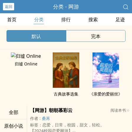
分类 - 网游
返回
首页
分类
排行
搜索
足迹
默认
完本
归墟 Online
古典故事选集
《亲爱的爱丽丝》
【网游】朝朝慕彩云
阅读本书
全部
作者 :
桑苒
标签：恋爱，日常，校园，甜文，轻松。
原创小说
【2024校园恋爱网游】