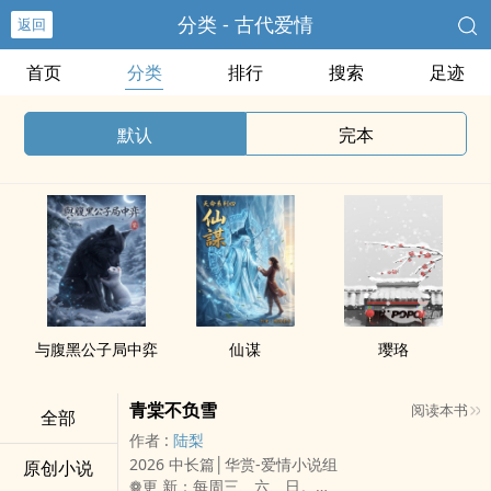
分类 - 古代爱情
返回
首页
分类
排行
搜索
足迹
默认
完本
与腹黑公子局中弈
仙谋
璎珞
青棠不负雪
阅读本书
全部
作者 :
陆梨
2026 中长篇│华赏-爱情小说组
原创小说
❁更 新：每周三、六、日。