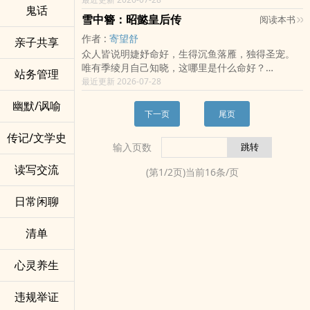
都不是，至于是什幺都自己看吧
自降九品，去给长公主牵马执鞭！”
沈絮低声说：「因为王爷待我，已经比沈家好很多
《步戏》
鬼话
型伴侣;甘愿做她的裙下之臣。
狗，偕老故园，莫嗟红妆换苍姥。
早春的晚风料峭，轻柔地揉碎了一池春水，粼粼的
是那点不灭星火。
原本该是幸福结局的两人都带着互相利用的想法去
文武百官懵了：那可是杀人不眨眼的冷血女魔头
了。」
雪中簪：昭懿皇后传
阅读本书
谈笑间风起云涌，无需意会心机递送，情难肆意的
S型公主 X M型首辅的极致相遇 ⁠◠⁠‿⁠◕⁠
忆年少豪语。欲遂壮怀志，翠柳飞絮。春宵月下霓
波光倒映在她脸上，显出了一点置身事外的不真
❀ 书 封：Minasa 设计
与对方相伴，但南绮国的君王为了平衡势力便将本
啊！ 结果……
那一瞬，晏辞没有说话。
懵。
魔头公主 X忠诚狼狗首辅 ◍⁠•⁠ᴗ⁠•⁠◍⁠
裳伫。忘柴桑绿野，京华过客，韶光沉好梦几许。
作者 :
寄望舒
实。
亲子共享
❆ 歌 曲：
是国公府不受宠的二小姐-沐泠封为郡主嫁给了洛苍
【叮！成功软饭硬吃，绑定长公主！奖励神级功
他忽然觉得，沈家当真该死。
《知我》
----------------------------------------------------------------
弃笔从军旅。
他望着眼前漠然的少女，她的影子映在水面上像被
众人皆说明婕妤命好，生得沉鱼落雁，独得圣宠。
《九万字》
茗。
法、至尊洗髓丹！】
一切的一切，好像都在沈絮嫁来后，悄悄地变了。
你知我，有始有终。看见我，桀骜下的动容。
----------
寒戍。望归路。沥血半连天，东风无渡。难眠怎忆
割裂开来，一半违心地说着再不相信，另一半却蠢
唯有季绫月自己知晓，这哪里是什么命好？
我爱你苍凉双眼明月星辰，不远万里叩入心门。
在洛苍茗与沐泠一起生活的过程中，发生了一连串
从此朝堂多了一个摸鱼的小白脸，背地里却靠系统
那个在沈家被冷待多年、连受了委屈都只会低头的
站务管理
✧ ❁ ✧
文：夜玄雨
高唐赋。卸甲换青衫，拜辞帝所。情系山水，乐垂
蠢欲动，分明向往。
她花费无数个日夜，将自己雕琢成他喜欢的模样，
最近更新 2026-07-28
《可念不可说》
误会与纠葛让他们一度闹僵；而他自己随时间的相
奖励悄悄无敌。
姑娘，笨拙又真心地待他好。
一些小记录：
钓，待薄暮。
他定定地看着她，半晌，才吐出一句：「妳撒
只为伴君王侧，做那索命的鬼。
生为飞蛾若是不敢扑火，这宿命凭借什么壮阔。
处了解到沐泠的好与各种优点，甚至是在发现自己
三年后，百万蛮兵叩关，长公主重伤垂死。
她不知朝堂险恶，不懂皇权如刃，却会在所有人盼
幽默/讽喻
❁ 2026.07.01 开更大吉。
谎。」
*复仇文，恨海情天
《宁愿》
未曾深入知道她的那面后就疯狂的倒追她~
每天只会帮忙捏肩的九品录事无奈叹气，反手一
他死时，认认真真地盼他平安。
下一页
尾页
❁ 2026.07.20 感觉中篇是完结不了的，升级为中长
他一眼就看出了她的伪装，精准地戳破了她的谎
*作者喜欢BE美学。大概率会虐
宁愿都坠落，把命运揭过；宁愿都无果，换我成为
爱情里最无奈的时间差，是我太晚发现自己爱你的
剑，斩碎了整片星空！
于是晏辞终于有了不能退的理由。
篇。
传记/文学史
言。
女主：季绫月/男主：楚景珩、谢云祁
你的依托。
心意｡⁠ŏ⁠﹏⁠ŏ⁠
长公主惊呆：“原来……你才是那个绝世剑仙？！”
他忍了多年，不为江山，不为皇权，只为有朝一
❁ 2026.07.24 【2026 POPO华文创作大赏】报名-
输入页数
或许，她真的没有说谎的天赋吧。
《茧》
追妻火葬场(⁠◠⁠‿⁠・⁠)⁠—⁠☆
顾澜：不装了，我无敌，娘子妳随意！
日，能护她无恙。
爱情小说组；草稿已完结。
／／
总有那么一份牵念，在你我之间凝结了一切。
----------------------------------------------------------------
简介无力，请移驾正文
读写交流
一絮入王府，春色落病枝。
(第
1
/
2
页)当前
16
条/页
〈听梨一言〉：突然就想写一个女将军白月光(◍꒪꒳꒪
堪不破的夜色里，她用一个又一个谎言，编织幻
《凝眸》
----------
他守半生冷，为她一念痴。
◍)՞ 不过剧情还是BG，私心不想意难平。
梦。
世人无数，偏为你，神无主。连命数，都想宽恕。
文： 夜玄雨 封面（图）：小创
☰ 标签放置：古代｜架空｜皇权暗流｜先婚后爱｜
日常闲聊
自言自语：浏览量感觉一大半都是我自己贡献的，
到了最后，连她自己也分不清，这一切是真抑或是
《一往无畏》
甜虐交织
习惯在网站介面修文＋预览版面！（强迫症会反复
假？
解开宿命一往无畏，一场梦回。
☰ 角色敲敲：晏辞│沈絮
看）
清单
那些戏文里的角色爱恨情仇得浓烈曲折，好像涂了
一些小记录：
☰ 人物设定：病弱王爷│天真女主
－ 希望走过路过不要害羞，看完喜欢，多多留言(❁
一层厚厚的油彩，越来越看不清本来的面容。
❀ 2018 开坑。
☰ 更新时间：很谜，想写就会更，没灵感就会停
´ω`❁)*✲ﾟ* －
而他们，汲汲营营一生，到头来也不过是成全了红
❀ 2018.07.02【 编辑推荐 】
心灵养生
☰ 书封感谢：自制（图片授权为原创所有，若有侵
Instagram: rikuriakakyoun
尘里浓重墨彩的一笔，任由潮起潮落，漫漶过往。
❀ 2023 删除旧文，重新存稿连载。
权请告知，会立即删除）
CxC｜❁言花❁
「……我不讨厌你。」
❀ 2025.05 前面章回润饰，主要内容、剧情发展均
☰ 音乐推荐：Bao小易──等花落
违规举证
＊全文仅于POPO小说原创连载＊
「我爱你。」
未变动（p.s. 存稿即将满100章！）。
等花落花落在眉梢 等风等你心尖跳