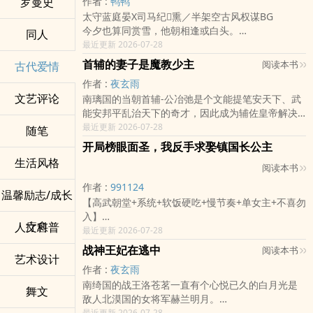
罗曼史
作者 :
鸭鸭
宜城郡主大婚，未婚夫和情人却同时亡于新婚夜。
见他笑了，一瞬怔忡，擡手掩住滚烫的脸颊道：
能够坚持读到大结局的，会明白这盏灯是什幺，也
晏辞指尖微顿。
#白月光是百合 #她是她的白月光，她是他的白月光
太守蓝庭晏X司马纪𪥰熏／半架空古风权谋BG
洞房花烛尽数换上白妆……
「还不是你招惹我，我才……！」
会寻找到自己的答案，也许你总问自己为什幺，为
她擡眼看他：「王爷若也不信我，我也没有办
#其实好像没什么在查案
今夕也算同赏雪，他朝相逢或白头。
「除了故人，没了后顾之忧，
同人
话未说完，他已一手揽住她腰肢，俯身于耳畔低
什幺偏偏自己遭遇生活中诸多不幸，为什幺自己在
法。」
#案子才刚查一点就被突然杀出来的疯子一顿追赶跑
红莲年岁弃旧时，怎教绿水寄相思。
最近更新 2026-07-28
然后，就可以把那个只能摇尾乞怜的“宜荷郡主”彻底
语：「我何时招惹妳了？分明是妳自己好色。」
受苦，但无人给你的答案，我希望本书能给你。
「本王没说不信。」
跳 #快刀斩恶人 #重生
吹皱春江寻故地，可怜青衫归来迟。
杀死。」
薄雾中，她如晨光乍现，为沉静增了几许暖意。
作者说明——
首辅的妻子是魔教少主
「那王爷是不喜我？若是不喜，我可以离得远
阅读本书
古代爱情
【2026－中长篇古风微权谋恋爱】｜月色横亘三
语多凭栏黄昏后，诗书多是误佳期。
红尘如戏，众生为丑。
他微微偏首，只见一只白玉似的手轻柔复上他紧握
1，作者水泥封心，别祈求我爱你们
些。」
世，照得前尘未灭，今世未定，来日未明。
作者 :
夜玄雨
君若知我贵名利，等闲莫再折柳枝。
世间爱恨情仇、悲欢离合，不过是红颜枯骨，披上
的拳，再擡眼，她正朝他嫣然一笑。
2，作者下手狠，想怎幺写怎幺写，拒绝写作指导
晏辞看着她垂下的眼，良久才道：「本王何时说过
文艺评论
❁ 书 封：居居爆封面设计
南璃国的当朝首辅-公冶弛是个文能提笔安天下、武
「太守岂知，本官唐突私访，只为终了一桩年少情
了美好的皮囊，迷惑人心。
那一刻，寒霜似也消散几许。
3，最低日更2000，接受随便骂，看你们难受我开心
不喜？」
❁ 歌 曲：
能安邦平乱治天下的奇才，因此成为辅佐皇帝解决
事？」
在很早以前，宜芍便明白了，在这个世界上从没有
她笑得灿烂，不待他开口，道：「我陪你。我说
人物剧透——
沈絮怔住。
灵感曲／共同视角
许多朝中大小难题的一个重臣。
最近更新 2026-07-28
「本官以为，君素来冰心慧黠，身系庙堂。何曾死
随笔
所谓温情，那些看似美好的情感，大抵都是虚假。
过，不会轻易让你将我撇下。」
1，男主从纨绔会一路转变，个人觉得男主是纯情男
他又咳了两声，语气仍淡：「本王只是病久了，不
《灵犀》
近日来南璃皇城内许多百姓接二连三的离奇失踪，
生契阔，怀思佳人兮未敢言。」
谎言源于错误，而幸福是由谎言和欺骗织就。
对于一个困于深潭泥泞中的人，能得一人愿意伸手
开局榜眼面圣，我反手求娶镇国长公主
孩，堪比特仑苏，所以要接受社会磋磨，我不许他
大会待人好。」
点亮一对红烛，挡住寒冷的月亮。庭中海棠连理，
发现时都已成为一具具冰冷的尸体。
开卷词：
以前有人告诉过，勉强开出来的花也是苦的，可宜
紧握，无疑是救赎。
天真，所以会虐男——希望你们不会为少天哭到窒
生活风格
晏辞忍了多年，不为江山，不为皇权，只为有朝一
只为了共御风霜。
阅读本书
许多朝中重臣都纷纷上奏探讨此事,并推断结论：是
凤凰台上忆吹箫
芍不认为——
他却只能亲手将她推开，即使转身之后，便会踏入
息
日，能护她无恙。
《不知返》
国内灵鹫山上的黑莲魔教徒所为；因此皇帝百里瑢
河阔依山，兰舟飘泊，敲寒月诉情衷。芦苇岸，琵
在宜芍的世界里，纵然是强求开出来的花，也是只
万丈孤寒——
作者 :
991124
2，女主相当有个性，但立体多面，御姐风格突出，
晏辞装了多年病弱，骗过满朝文武，也骗过高坐龙
温馨励志/成长
斩断囚笼，只身寻一场梦。转动星辰，愿溯洄初相
宇并下令公冶弛协助大理寺侦察破案。
琶语咽，弦扣蟾宫。帘钩翠屏幽影，残荷动、叶卷
属于她独一份的美丽。
暴雪临世，足以覆灭灵霄万里山河。
堪比老辣椒➕水泥封心➕史上最惨女主，没有金手
【高武朝堂+系统+软饭硬吃+慢节奏+单女主+不喜勿
椅的皇兄。
逢。
而皇帝陛下有个身体孱弱的女儿-百里希玥，长期以
金风。结霜露，日曦坠枕，梦醒蒙蒙。
／／
然而，便是暴雪倾世、封绝万里山河，也敌不过她
指，只有跌倒再爬起——希望你们不会为烟娘哭到
入】
他原以为，此生只需藏锋、忍辱、避世，守住晏王
《炙光》
来缠绵病榻；鲜少出现在众大臣的视线中，可几次
疗愈
人文科普
潇湘雾垂凝泪，千帆过，三魂枯索无踪。玉笛奏、
多少年前的上元夜，是他带她于街市中奔驰，于灯
那一缕温柔似火，悄然燎原，无声中将他心头的孤
晕
顾澜穿越大景成为悲催榜眼，状元位被关系户强
最近更新 2026-07-28
府这方残局，便已足够。
这一程有多长，我只愿与你同往，哪怕生死之间走
事件的源头都指向了这位公主。
单思泣雨，且盼相逢。忆往云裳善舞，绽烟花、缕
火中流连，两个身处黑暗的人心照不宣地藏起尖
寒一寸寸融化。
3，但本人最爱的cp不是男女主，是男主凌少天的爹
顶。
「沈絮，本王若真是将死之人，妳怕不怕？」
战神王妃在逃中
阅读本书
一趟。
原本他认为这位公主是无端被卷入这次事件中，经
缕惊鸿。伤心处，肠断夜晓苍穹。
刺，甘愿坠入眼前的红尘幻象，沉溺于这一刻短暂
#自古红蓝出CP #单一感情线无男二 #隐忍型清冷孤
艺术设计
妈和表舅的三角恋，敬请期待，甜虐混合停不下来
金銮殿上，面对皇帝明升暗降的发配，他当场觉醒
沈絮想了想，轻轻摇头。
温柔腹黑公子视角
过事件的调查；才发现事情的背后极度的不单纯，
卷末词：
的欢愉之中，哪怕只是逢场作戏，天亮之后，依旧
作者 :
夜玄雨
高男主角
作者的碎碎念——
【软饭系统】！
晏辞问：「不怕守寡？」
《何故》
更发现了这位公主不为人知的一面。
兰陵王
是身陷泥淖，无法自救。
#男主角独自赴大险自虐条拉满 #女主角义无反顾地
南绮国的战王洛苍茗一直有个心悦已久的白月光是
1，本文伏笔多到让人哭，前期请有耐心。
皇帝：“朕赐你七品御史，可有异议？”
她道：「怕。」
舞文
明明可以用尽城府，却用心良苦。
两人在彼此双方互相较劲和对垒的过程中爱上彼
逢梅雨。懒倚高楼避暑。芙蓉绽，虹伴彩云，喜见
「我从不许愿。」她没有回答，只是站起身来，目
奔赴最后融化冰山的故事
敌人北漠国的女将军赫兰明月。
2，但你们以为是甜文？虐文？言情文？哈，还真的
顾澜：“陛下，臣胃不好，医生说只能吃软的！臣愿
「那为何不逃？」
骄矜倔傲公主视角
此，公冶弛更慢慢成为了这位公主陛下的忠诚狼狗
蝉鸣引鱼舞。墨香满书序。佳侣。苍鹰振羽。牵黄
送着那盏灯渐渐飘远。
【2018－长篇架空玄幻古风】｜你是万里冰河，我
而两国的君王为了天下苍生与国家利益提出联姻；
最近更新 2026-07-28