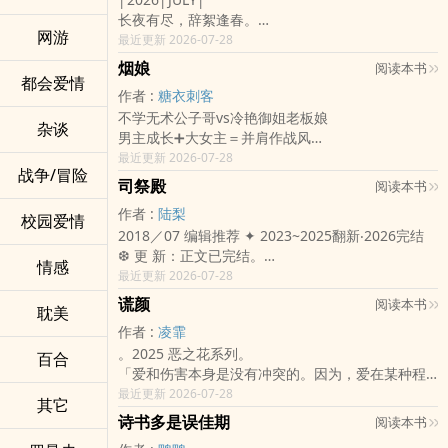
营，只为查明十年前父母失踪的真相。
来……」 谁是棋子，谁是猎手？ 当这座高塔彻底坍
云司白笑意淡淡：「云家想要的很多。权势，名
长夜有尽，辞絮逢春。
有人为爱成魔，有人为权失德，而她，终将亲手撕
塌之际，这场以爱为名、以恨为刃的狂暴博弈，终
分，皇恩，还有一个能将昭宁公主困住的牢笼。」
网游
一场冲喜，旁人看作死局，他却从中窥见了生机。
最近更新 2026-07-28
开所有谎言。
将烧尽一切。
他说得坦然，反而让人心惊。
沈絮生于沈家，却从未真正被沈家善待。
流云终有归处，长风所至，唯愿云姝一世常乐。
烟娘
晏青棠瞇起眼：「那你呢？」
阅读本书
生母早逝，父亲沈峤冷眼旁观，继母掌家多年，后
都会爱情
「臣想活。」云司白答得很轻。
作者 :
糖衣刺客
妹沈娆又惯会在人前装乖。
他擡眸看她，眉眼间仍是那副温良无害的模样，可
不学无术公子哥vs冷艳御姐老板娘
她虽是嫡女，却活得比府中下人还要谨慎，凡事忍
杂谈
烛火照进他眼底，竟照出一点凉薄的锋芒。
男主成长➕大女主＝并肩作战风
让，事事低头，连委屈都不敢说得太重。
「你帮我查望归川的真相，我替你做什么？」
甜虐交织，作者不善良！看情节跌宕可来。但保证
最近更新 2026-07-28
一道赐婚圣旨，将她送入晏王府冲喜。
「请殿下做一个与臣琴瑟和鸣、恩爱不疑的好妻
战争/冒险
HE大结局！没有狗血第三者，男主不种马！女主不
旁人皆道她命苦，嫁给一个病骨支离的王爷，无异
司祭殿
阅读本书
子。」
作妖！都是带脑子的！没有毁三观，没有鄙视智
于踏入死局。
她道，
作者 :
陆梨
商，请有脑子的读者深度阅读！
校园爱情
可沈絮掀开轿帘时，心中竟生出一点荒唐的轻松。
「查案之事，我自会另寻门路。这相府困不住我，
2018／07 编辑推荐 ✦ 2023~2025翻新‧2026完结
小说简介——
晏王府深似牢笼，可对沈絮而言，那竟是她此生第
你也不必再在人前替我演什么情深义重。」
❆ 更 新：正文已完结。
凌少天是大成国首富马王凌冲和李澜的儿子，从小
一处归所。
情感
云司白却低低笑了一声，带着几分不合时宜的从
牵念无声挂上心头，
最近更新 2026-07-28
娇生惯养，不学无术，因为与狐朋狗友作妖打赌，
离了沈家，虽有不舍，可那何尝不是一种解脱。
容：「殿下若有本事逃脱相府，一开始便不会乖巧
所谓心动，眨眼便陷落。
意外结识了寡妇烟娘，从此开启了自己跌宕起伏的
他不信天命，不信亲情，不信人心。后来，他信了
谎颜
阅读本书
地披上嫁衣，轻易入了相府。」
耽美
第一眼见他，她一句「我愿意」，半点女孩子家的
人生——
一个沈絮。
下一瞬，云司白俯身欺近，双臂撑在她身侧，将她
作者 :
凌霏
矜持都没有，就这么向他提亲了。
烟娘幼年丧母，少年丧父，双十年华嫁给周启霆，
「沈絮，妳是沈峤送进王府的人。」
整个人困在窗前方寸之地。
。2025 恶之花系列。
他不失礼貌的回道：「我考虑。」
百合
但礼成之时周启霆被征召入伍，战死沙场，烟娘成
「我知道。」
窗外雪光冷白，映在他眉眼间，令那张温润无害的
「爱和伤害本身是没有冲突的。因为，爱在某种程
不是，她这条件还要考虑的吗？
了寡妇新娘，从此名声在外，命硬克亲，只得重返
「那妳可知，他们送妳来，是为了什么？」
脸染上几分冷意。
度上，本身就是一种伤害。」
最近更新 2026-07-28
只记得初见时，那双眼亦是这般澄澈，出现在煦都
京城，重开戏园自力更生，奈何遇到凌少天对自己
沈絮沉默许久，才低声道：「从前在沈家，他们让
其它
晏青棠指尖一紧：「云司白，你放肆！」
「想拥有的名字，想偷走的人生......」
的酒楼之上。
纠缠不休——
我做什么，我便做什么。没有人会问我愿不愿
诗书多是误佳期
阅读本书
云司白没有退。他低眸看着她，唇边那点笑意终于
一场婚礼，一段梦碎。
她翩翩一舞惊鸿，他似神祇降世。
本书是给人生迷茫者，失意者，抑郁者的一盏灯，
意。」
彻底淡去。