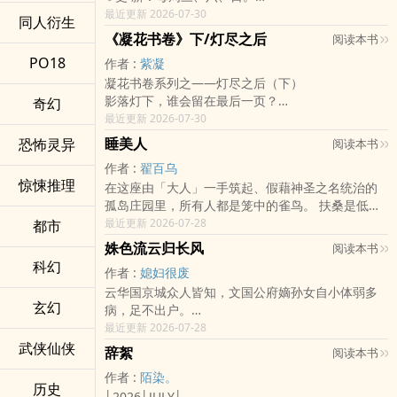
（草稿已完结，更新日依修文进度，修到哪更到
最近更新 2026-07-30
同人衍生
哪。 预计08/23正文连载完结，08/01、08/02停
《凝花书卷》下/灯尽之后
阅读本书
更）
PO18
作者 :
紫凝
年少时惊鸿一瞥，以为那是此生的月亮。
凝花书卷系列之——灯尽之后（下）
直到望归川兵败，故人战殁，她奉旨嫁入云家，成
影落灯下，谁会留在最后一页？
奇幻
了云家二公子的新妇。
「序｜花影微澜」
最近更新 2026-07-30
她不信望归川一役只是寻常败仗，他亦各怀所求。
在烟雨绵绕的小镇深处，
二人由一纸婚约结盟，循着残留下来的蛛丝马迹步
睡美人
恐怖灵异
阅读本书
有一座静谧优雅的花坊茶馆，名为「凝花坊」。
步追查，却不知朝堂暗流之下，竟藏着一场倾覆南
作者 :
翟百乌
花影依旧，茶香仍暖，
晏的阴谋。
惊悚推理
在这座由「大人」一手筑起、假藉神圣之名统治的
只是岁月悄然更迭，人心早已悄悄泛起了波澜。
真相尚未揭开，他们的追查便已惊动局中之人。昭
孤岛庄园里，所有人都是笼中的雀鸟。 扶桑是低贱
庭中栀子已谢，桂花悄然绽放，
阳城破，山河飘摇，二人只能仓促踏上逃亡之路。
的侍女，也是在暗夜里蛰伏的狼。她背负着血色的
最近更新 2026-07-28
都市
幽香袅袅，如那深藏于心的情意，
她追逐故人留下的雪，他陪她走过漫漫长夜。
凤凰刺青，将自己的尊严与灵魂磨成最锋利的毒
悄然牵引着命运的丝线。
后来她方明白，月光照亮的是年少旧梦，真正与她
姝色流云归长风
阅读本书
刃。为了推翻这个罪恶的高塔，她甘愿将自己当作
在这片淡雅茶香之中，女子与风与影的羁绊渐渐深
共赴山河之人，始终在身侧。
科幻
作者 :
媳妇很废
棋子，踩在血腥与谎言之上前行。 艾里欧是高贵却
埋，
她终究是应了裴照雪昔日那一句祝愿。
云华国京城众人皆知，文国公府嫡孙女自小体弱多
孤立无援的贵族质子，怀揣着骑士小说里天真的拯
情感流转之下，步步走向那一处难以言明的终章。
──『愿尔于归，而遐宁华。』
玄幻
病，足不出户。
救幻想。他以为自己能在深渊中抓住扶桑的手，将
这里，是凝花坊。
望至归处，方知安涯。
却无人知晓，她暗中经营遍布天下的消息网。
最近更新 2026-07-28
她带离这座牢笼，却不知自己早已一步步踏入她精
一盏茶，映照岁月。一缕风，牵动情思。
❁ 温柔腹黑公子 ｘ 骄矜倔傲公主 ❁
一场意外，云姝被战功赫赫的建威将军裴长风救
武侠仙侠
心调制的温柔陷阱。 当三日之期倒数，伪神即将归
而这场静静展开的旅途，终将于桂香盈盈之中，落
他说，
辞絮
阅读本书
下。
来。 一首古老的手毬歌在深夜轻声唱响—— 「一球
定于 那人身旁。
「臣是来替您挡一挡这满城风雪。」
作者 :
陌染。
他对她一见倾心，不惜求来圣旨赐婚； 她却步步为
拍落红椿泥，四球撞碎金饰冠，神明大人跌下
古风日常｜慢热｜种花泡茶｜风影拟人
「云家想要什么？」她问。
历史
│2026│JULY│