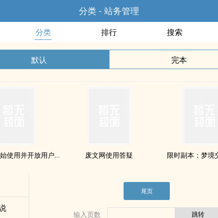
分类 - 站务管理
分类
排行
搜索
默认
完本
同人标签开始使用并开放用户提名标签
废文网使用答疑
限时副本：梦境
尾页
说
输入页数