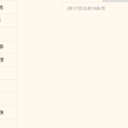
生
(第
1
/
1
页)当前
16
条/页
8
异
理
侠