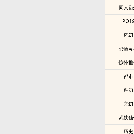
同人衍
PO1
奇幻
恐怖灵
惊悚推
都市
科幻
玄幻
武侠仙
历史