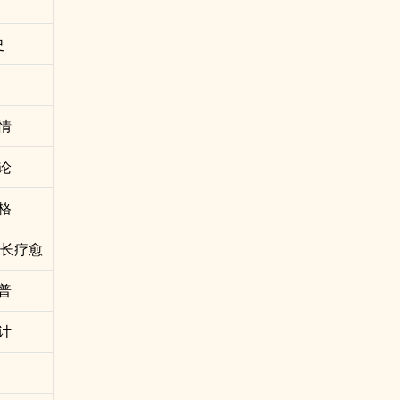
史
情
论
格
成长疗愈
普
计