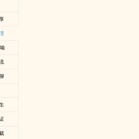
享
理
讽喻
流
聊
生
证
裁