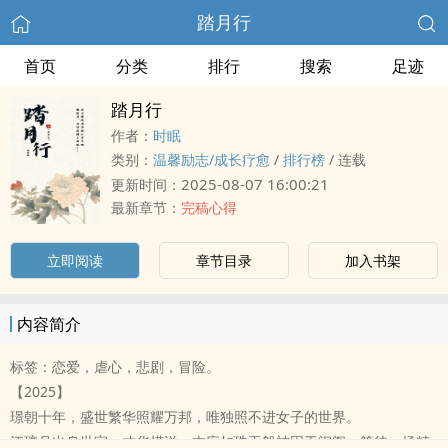
踏月行
首页
分类
排行
搜索
足迹
踏月行
作者：
时眠
类别：
温馨励志/成长疗愈
/
排行榜
/
连载
2025-08-07 16:00:21
更新时间：
最新章节：
完稿心得
立即阅读
章节目录
加入书架
内容简介
标签：恋爱，虐心，悲剧，冒险。
【2025】
璟朝十年，盛世繁华照耀万邦，唯独照不进女子的世界。
江璃月出身世家，才华横溢，本应如珠玉般被困于闺阁，等待一场精