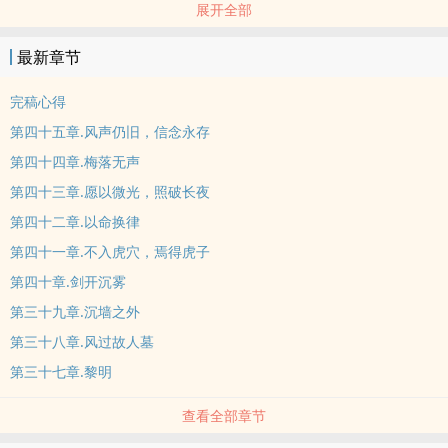
展开全部
心安排的婚姻。
她却选择了另一条路。
最新章节
她登上陌生男子的商船，自请同行，只为证明：女子，也能踏遍四
海、富甲天下、创法立典。
完稿心得
「若一个人为了自由，必须背弃整个时代，那我宁可与这时代为敌」
第四十五章.风声仍旧，信念永存
✦ 架空历史 ✦ 女主商战 ✦ 反封建 ✦ 轻恋爱
第四十四章.梅落无声
*发布平台：城邦popo , penana
第四十三章.愿以微光，照破长夜
*姐妹作：《烬海棠春》预计2027年开坑*
书封：感谢 常念念 美制
第四十二章.以命换律
推荐搭配歌曲：
第四十一章.不入虎穴，焉得虎子
云之羽 ＜张杰＞
第四十章.剑开沉雾
我用尽全力奔向你 拥抱你 呼喊你的名
第三十九章.沉墙之外
撕开天地所有风雨 斩断了命运
第三十八章.风过故人墓
我们的故事有温柔 有叹息却没有结局
掌心一朵云和羽
第三十七章.黎明
Do You Hear the People Sing
查看全部章节