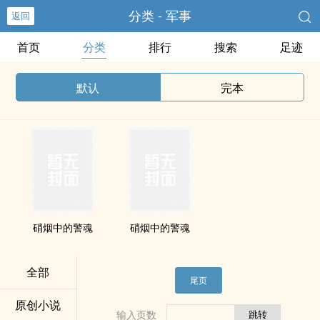
分类 - 军事
返回
首页
分类
排行
搜索
足迹
默认
完本
硝烟中的警魂
硝烟中的警魂
全部
尾页
原创小说
输入页数