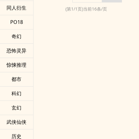
同人衍生
(第
1
/
1
页)当前
16
条/页
PO18
奇幻
恐怖灵异
惊悚推理
都市
科幻
玄幻
武侠仙侠
历史