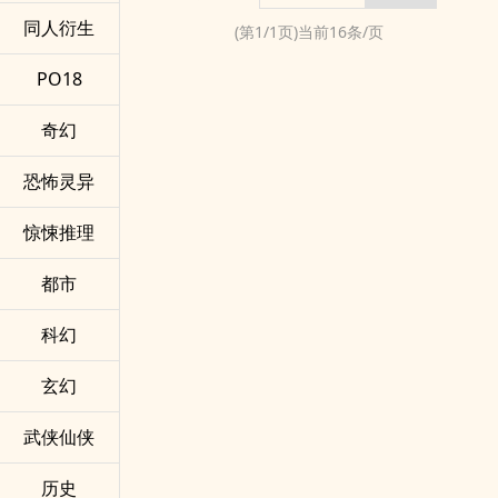
同人衍生
(第
1
/
1
页)当前
16
条/页
PO18
奇幻
恐怖灵异
惊悚推理
都市
科幻
玄幻
武侠仙侠
历史