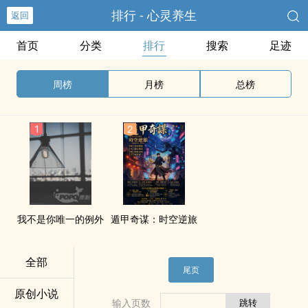
排行 - 心灵养生
返回
首页
分类
排行
搜索
足迹
周榜
月榜
总榜
我不是你唯一的例外
遁甲奇谋：时空逆旅
全部
尾页
原创小说
输入页数