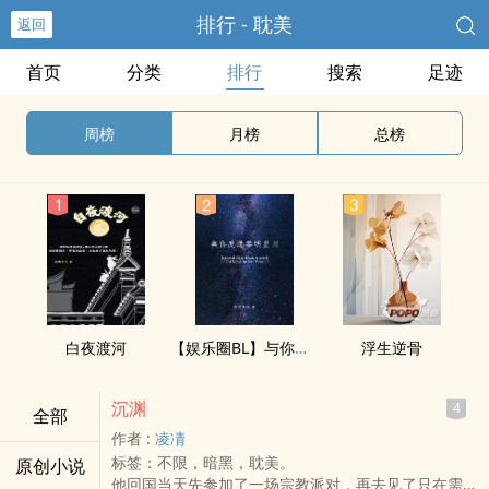
排行 - 耽美
返回
首页
分类
排行
搜索
足迹
周榜
月榜
总榜
白夜渡河
【娱乐圈BL】与你度过黎明星川
浮生逆骨
沉渊
4
全部
作者 :
凌凊
标签：不限，暗黑，耽美。
原创小说
他回国当天先参加了一场宗教派对，再去见了只在需要