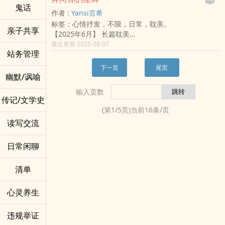
这是一个主角被撞后又被丢又怕被丢，而努力在老板手
终于被察觉……
鬼话
✦ 一部关于成长、演戏、声音与爱的故事。
到哪里都自带光环。
〈游乐园〉
作者 :
Yansi言希
底下生存的故事（大误）。
✦ 若你喜欢温柔内敛、渐层递进的耽美情感，《在无
谁能想到，人生看似一帆风顺的他，竟然也迷信校园传
〈中奖〉
标签：心情抒发，不限，日常，耽美。
＊－。－。－。－。－。－。－。－。－。－。－。－
声中绽放的花》会悄悄住进你心里。
说──
Coming soon……
亲子共享
【2025年6月】 长篇耽美
＊
开学第一天，他居然带着供品，虔诚地在校狗「满级
乐园秘闻系列
探究成长系X幸福恐惧症
最近更新 2025-08-07
人家穿越是穿到异世界、异世代、反正各种地方。
分」面前祈求美梦成真！
剧透注意！公开小彩蛋&角色八卦～
站务管理
庄谦睦X韩呈羲
但怎幺说都还是个人。
误打误撞之下，白亨樨找上「闪闪」倾诉自己的恋爱烦
解锁进度：02
好想把自己，刻进你的眼底。
只有冬玺澄不一样，去他的变成一尊机器人。
恼，
下一页
尾页
- - - - - - - ✃
五年前，他误收一支刻着「Follow your heart.」的钢
还是濒临故障的那种。
幽默/讽喻
这让乌京杰不禁好奇，校园王子心里的「那个人」究竟
❥ 标签｜耽美．18+．囚禁．悬疑．哲学
笔，
为了好好生存下去，他不得已要抱紧持有者大腿，
是谁……？
❥ 提醒｜内含特殊生理设定，介意者慎入
输入页数
原本想还回去，却在意识到自己还不够格时，选择转身
用尽心思，委曲求全，只拜托谭先生－－不要送他到报
星光闪烁的时刻，少年们的心动预言，正悄然实现──
传记/文学史
❥ 闲聊｜决定以后就叫主CP恶魔组、副CP天使组！
跑开。
废场啊！
───────── ♕ ───────── 目次 ─────────
❥ 粉专｜FB｜IG｜Threads
(第
1
/
5
页)当前
16
条/页
那支笔陪着他一路成长，让他一步步奔向那个人，也奔
＊＊＊
♕ ─────────
❥ 封面绘师｜乌藤
读写交流
向更好的自己。
​​​​「谭先生，需要来一杯咖啡吗？」
序 章 ☆ 星星：第十七号心愿
047_角色图＆涩涩图＆小漫画
曾以为不会再谈恋爱的他，却被那熟悉灿烂的双眸吸
依照程式序列发言，然后按照工作程序执行管家包办的
第一章 ☆ 隐者：黑暗中的光
一句话介绍：用花式开车包装的哲学作品（？）
引。
日常闲聊
各项事务。
第二章 ☆ 月亮：闪耀下的阴影
欺骗、挣扎、逃离——明知不该，却还是想靠近。
但是，冬玺澄很多都不会，甚至要谭先生手把手教他。
第三章 ☆ 女祭司：心与心的交流
越想什幺都抓住，越容易什幺都留不住。
谭先生心想：奇怪，核心程序大故障之后，是不是连原
清单
第四章 ☆ 高塔：迷雾森林的魔女
这一次，他决定不再退缩，要奔向那住满星光的眼底。
有功能都不见了？
第五章 ☆ 死神：也许是终点
更新时间：随心所欲。
第六章 ☆ 魔术师：为你显化的力量
心灵养生
_________________________________________________________
欢迎大家点点手指，收藏点赞＞＜
第七章 ☆ 太阳：幸福的无敌咒语
★章节名称说明
╭。☆║．．．．．．．．．．．．．．．．．║☆。
终 章 ☆ 命运之轮：终将为我们转动
违规举证
Chapter○韩呈羲视角| 第○章 庄谦睦视角
╮
番 外 ☆ 愚者：从心的旅程
Chapter01 再见星眸 | 第一章 遵从内心