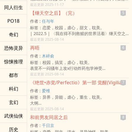
时想起他的女人。
最近更新 2025-11-17
同人衍生
第二天，他穿上西装，接手了父亲的公司，一副度假的
【继天空之后】（完）
5
姿态，说着：「请多指教。」
PO18
作者 :
任与年
轻佻无谓的他，无法停止布局。自深渊来，也将捣毁深
标签：恋爱，校园，虐心，甜文，耽美。
渊。
| 2022.5 | 〈我在得不到救赎的世界活着〉继天空之
奇幻
职场到情场，兄弟和家族。不为复仇，只求一个结果。
后
最近更新 2025-08-14
_____
◈Year./BL
0831书封：自制。以安卓版应用程式「爱笔思画」
再晤
恐怖灵异
6
患忧郁症可爱系少年X控制欲强美少年少爷X公司总裁
制。
作者 :
木碎俞
兼‎炮‌‎友‎‍
0713书封：ChatGPT绘。
惊悚推理
标签：校园，搞笑，虐心，耽美。
「我爱着一个人，而那个人我无缘碰触。」
表里不一闷骚年上攻x行动炸药包学神受
胥黎得了忧郁症，家里唯一一个值钱的钢琴是他十二年
程准x穆玖
最近更新 2025-08-14
都市
来唯一的伙伴。
17岁的冬,现在与你重逢，像一场久违的大雪。
直到他再度遇见了他，才赫然回想起那些年他们曾经一
《绝世•赤觉/Perfectio》第一部 觉醒(Vigilia)
7
远的刚好,痛的刚好
起度过的青春。
科幻
作者 :
爱维
➴➵➶➴➵➶➴➵➶➴➵➶➴➵➶➴➵➶
但那个黑暗的网是他永远无法突破的城墙，他愤怒、他
标签：异界，异能，虐心，重生，耽美。
冬末，本该是两人窝在被窝里取暖的时节，
撞击、他不断摧毁自己，只为了让自己能再度坦然接受
玄幻
大纲
可那个被窝，已经空了整整七年。
自己，与爱着他的那个人。
在这广袤的宇宙外 有着一名自始的存在 TA没有过去 没
最近更新 2025-08-14
再次见面时，那些藏在骨缝里的青涩好像又回来了——
「我在得不到救赎的世界活着。既然无法一同死去，但
有性别 有着永生的寿命 能洞悉一切 无所不能 是宇宙
武侠仙侠
十六、七岁的年纪，是少年心事开始开出花来的时候。
愿我们从没活过这个世界。」
和前男友同居之后
8
中唯一的完美者(无论实力或相貌) 其名为--赤觉。
爱，在那年冬天发芽，也在那之后的岁月里沉默。
Year Says：
作者 :
千日京
在宇宙中有一颗充满生命力、划分为”九界”的星球—法
他们都以为忘了，其实只是还没学会怎幺再拥抱一次。
☂谢谢每位曾驻足于这本书的任何人。
历史
标签：恋爱，甜文，清水，灵异神怪，耽美。