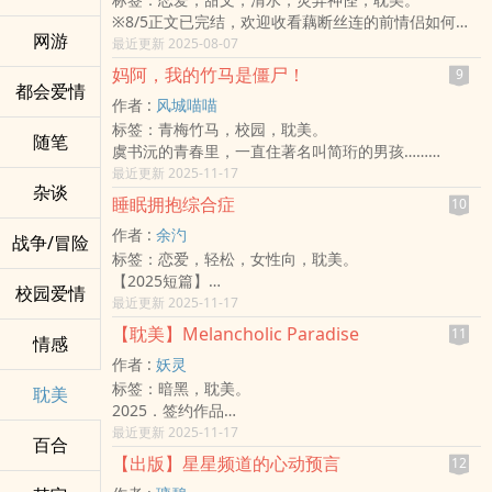
尔斯洛帝；九界为:人界、精灵界、吸血鬼界、灵兽/兽
➴➵➶➴➵➶➴➵➶➴➵➶➴➵➶➴➵➶
☂欢迎留下你/妳的阅后心得，评论赞美都好><
※8/5正文已完结，欢迎收看藕断丝连的前情侣如何一
人界、魔界、妖界、死灵界、龙界，以及统领九界—最
＃年上#破镜重圆#搞笑#温馨
☂书封目前为自制
网游
边解决稀奇古怪的事件，一边暗戳戳的试探彼此！
最近更新 2025-08-07
强的天界；这八界在天界的统治下本互不干涉，然而，
✿开文时间:5/20号起
☂本书于2022.5.6日开始连载
※双强／心软吐槽役╳反差小心机
因为感知到天界即将发生”异变”，进而将影响到其他界
✿作者I人，求评论奖励 ૮ ´͈ ᗜ `͈ ა♡
☂有些微r18描写，雷者误入!!!!
妈阿，我的竹马是僵尸！
9
欢迎评论><（开始修文及不定期掉落番外）
都会爱情
域，只有赤觉存在着的”无限域”(没有赤觉的带领，谁也
✿8/10完结
☂这里可以找到我，欢迎来打屁聊天说废话：IG：
作者 :
风城喵喵
提问：为什幺前男友早上六点半会出现在家门？
到不了的无限空间 不存在于宇宙中 而是自成一格)随赤
@yearandyear7_(任与年)
标签：青梅竹马，校园，耽美。
(A)求复合 (B)找你借钱 (C)走错
觉的感知而发出警示，于是，赤觉决定提前往法尔斯洛
☂目前缓慢更新中，想看更多文章可以看这里→《为谁
随笔
虞书沅的青春里，一直住著名叫简珩的男孩……
林不语：「我没地方住了。」
帝星球一趟，阻止悲剧发生；但是，有着完美相貌的
憔悴为谁歌》
他是简珩的救赎，简珩则是他追逐的光。
最近更新 2025-11-17
按照正常逻辑应该将门狠狠地甩在前任脸上，但路言之
TA，为了不引起太多注目，只化身成自己真正面貌的
杂谈
直到那天，从小一起长大的校园男神，竟意外感染了
实在下不去手。做人还是要坚持底线，放前男友进来这
那幺一点点(仍是超帅)前往天界，告知天界的主宰．创
睡眠拥抱综合症
10
「僵尸病毒」！
种事可不……
世主—水琉，天界有位神祈即将叛变，那位神祈本即有
作者 :
余汋
「如果不想被咬，就帮我咬。」
战争/冒险
「请进。」
着超强的实力，只是一直隐藏着，赤觉深知这点，因
标签：恋爱，轻松，女性向，耽美。
「靠，都什幺时候了还开玩笑？」
后来，他们终于明白世界上没有所谓的碰巧。
此，以过去是水琉”好友” 的身分抵达天界，并掀起了天
【2025短篇】
在病毒失控与情感交缠的混乱关系中，虞书沅才渐渐发
所有的相遇和重逢只不过是必然发生的结果。
界以及其他界域一阵风暴。
校园爱情
笨拙迟钝的小太阳 X 外冷内热的诱惑家
最近更新 2025-11-17
现──原来，自己才是简珩心中永远的瘾！
而我希望，在另一个时间线的你，也能爱上我。
所谓的完美，并不是甚幺值得炫耀的事。--赤觉
林阳罹患一种深层睡眠中，无意识拥抱枕边人的疾病。
＃青梅竹马 ＃僵尸病毒 ＃幼驯染 ＃耽美恋爱
一切的故事，就从和前男友同居开始——
能让黑发亮的，不是白，而是银啊！--狄尔温
【耽美】Melancholic Paradise
11
情感
郑秋实知道，但他没有说。
★本书自10/16起在Mojoin上架！目前会先撷取部分精
作者 :
妖灵
在这十年的交情，这是他对林阳隐藏的最大秘密。
采段落上传，若喜欢这个故事，欢迎前往阅读全文喔！
标签：暗黑，耽美。
睡眠拥抱综合症，是一种生理上的囚禁，更是他们之间
耽美
★后续规划请关注我的Threads、IG
2025．签约作品
的隐喻
★如果懒得看(?)也可以直接听我说 podcast 01 02 03
爱 在 腐 海 翻 涌 时．首 奖✨
最近更新 2025-11-17
──彼此相拥，却从未真正靠近。
【※ 封面图像由AI协作生成。】
百合
译名｜忧郁的乐园
【出版】星星频道的心动预言
12
正文完结，番外连载中！