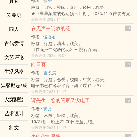
其它
作者 :
瑭碧
台币1元 = PO币100元，全书阅读只要37元，感谢大家
标签：日常，校园，喜剧，轻松，耽美。
支持！
★《星星频道的心动预言》将于 2025.11.6 由要有光
心理博弈 ✕ 哲学 ✕ 黑暗系爱情
罗曼史
出版
最近更新 2025-11-17
❖ 如同诅咒般无法逃脱的关系
★ 塔罗预言ｘ青春校园ｘ轻奇幻BL
❖ 不懂爱的恶棍们的有毒爱情
在无声中绽放的花
13
同人
★ 秀威书店｜博客来｜诚品｜金石堂｜三民书局｜读
❖ 尺度炸裂，作者危险驾驶？！
作者 :
慢吞吞
册生活
腹 黑 财 阀 恶 魔 ✕ 失 忆 黑 帮 狂 犬
古代爱情
标签：疗愈，清水，耽美。
魔女一心只想着报答王子的恩情，却忘了，一旦真实身
- - - - - - - ✃
《在无声中绽放的花》✦ 慢吞吞 着
分曝光，自己将受到诅咒……
嗜虐、猜疑、最原始的渴望——
声音好听的广播剧男神攻 ✦ 顾怀声
最近更新 2025-08-07
当乐观开朗的王子误闯进魔女的孤寂森林，
文艺评论
两个病态恶人的双强组合！
想成为演员的哑巴受 ✦ 赵星川
这场不经意的相遇，会是解开诅咒的魔法，还是让命运
「海彣啊，我很喜欢你这双腿，
向日葵
14
他没有声音，却想成为能撼动人心的演员。
偏轨的引信？
所以别试图逃跑，知道吗？」
生活风格
作者 :
雷凯淇
他有动人的声线，却演不好真正的情绪。
───────── ♕ ───────── 简介 ─────────
宋海彣最初的记忆，
标签：疗愈，恋爱，校园，甜文，耽美。
一个天生失语，一个情感压抑。
♕ ─────────
是被狗炼拴住、跪在男人腿间发情的自己。
温馨励志/成
电子书已在各家平台上架了喔 (*‘ v`*)
在一次试镜中，没有深入交集的两个人，命运就此交
乐天派王子殿下 ☆ 孤独的魔女见习生（性别：男）
持有卖身契并囚禁他的债主——徐泰珉，
【读墨】：/a/17rANR
最近更新 2025-11-17
缠。
繁忙的现代城市里，被三位魔女抚养长大的凡人少年乌
承诺还清债务后就会给他自由。
【pubu】：/ebook/619470?pubu_urc=F3WGUYMV
用沉默诠释情感，用声音传达灵魂，
长疗愈
人文科普
京杰，
然而接连出现的噩梦、鬼影，
谭先生，您的管家又没电了
15
他暗恋多年的「小太阳」在他高二的某日
一人演戏，一人发声，
在十七岁生日那天许下了「想成为魔女」的愿望。
以及徐泰珉手机上有关「实验」的讯息，
作者 :
骑月
成为他的「继弟」
他们在彼此的残缺中，拼出完整的表演。
为了得到母亲们的认可，他开设《星星频道》，化身开
似乎都暗示一切并不如表面简单⋯⋯
艺术设计
标签：不限，轻松，耽美。
他欣喜于与他的距离仅有一墙之隔
可越靠近，越不安。
运系YouTuber「闪闪」，
番外
10/27起，晚上22:00日更至完结。
却又害怕被发现他卑微的暗恋
当他发现自己只是「捎带」被选上的配音员，
利用带有神奇力量的「塔罗卡牌」，在线为迷途少年少
〈恶魔的洁癖〉
舞文
╭。☆║．．．．．．．．．．．．．．．．．║☆。
最近更新 2025-11-17
所有的矛盾与挣扎、难解的爱意与温柔
当他发现自己抢走了对方唯一擅长的东西──
女指点迷津。
〈美丽的野兽〉
╮
在一次次的口是心非
名为羁绊的情感，逐渐转为无法言说的情愫……
校园里的万人迷白亨樨，品学兼优、笑容天真，无论走
奔向你的星眸
〈套圈圈〉
16