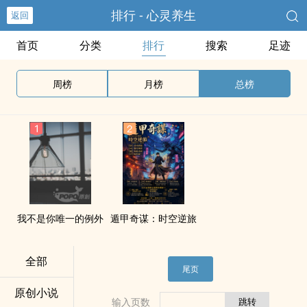
排行 - 心灵养生
返回
首页
分类
排行
搜索
足迹
周榜
月榜
总榜
我不是你唯一的例外
遁甲奇谋：时空逆旅
全部
尾页
原创小说
输入页数