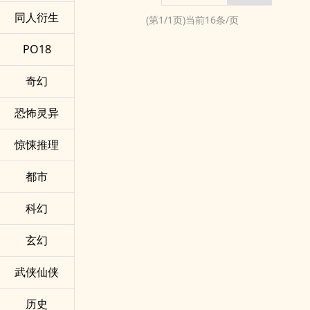
同人衍生
(第
1
/
1
页)当前
16
条/页
PO18
奇幻
恐怖灵异
惊悚推理
都市
科幻
玄幻
武侠仙侠
历史