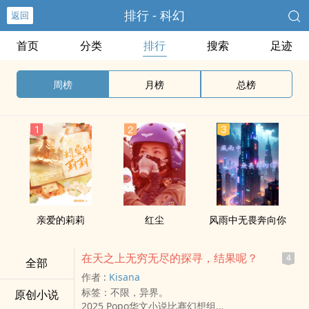
排行 - 科幻
返回
首页
分类
排行
搜索
足迹
周榜
月榜
总榜
亲爱的莉莉
红尘
风雨中无畏奔向你
在天之上无穷无尽的探寻，结果呢？
4
全部
作者 :
Kisana
标签：不限，异界。
原创小说
2025 Popo华文小说比赛幻想组