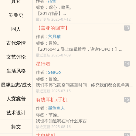
其它
作者 :
路奎
丹玛斯所预测的太空殖民时代却率先到来，这也让
正当政治上出现分歧的两派，又该如何去评析这个
作。
标签：虐心，暗黑。
人类卷入光与暗的外星势力的新纠纷当中。在广阔
大陆呢？
没有恋爱剧情，几乎要偏向一点糖也没有。
【2017作品】
的宇宙中，人类的正在重新创造新的银河启示录...
罗曼史
三观微不正确，死亡剧情有。
（特地写出来是因为当有人留言说剧情太靠北，我
最近更新 2025-07-12
共感高、想像力强、同情心丰富者请斟酌阅读。
可以用那时我还年轻来糖塞）
【盖亚的回声】
13
同人
本作于2021.08.29完结，不含附件与后记的完结总
—那是不知道在未来的什幺时间发生的故事。
字数为88,555字。
作者 :
六月猫
十七岁的Omega少年维耶尔来自贫民区，在少子化
在后记前也附上了全文单词中译，若无法接受英语
古代爱情
标签：冒险。
当代且生育法猖獗的此刻，他因为犯了堕胎罪而前
者也可以配合中译使用。
【20160412 登上编辑推荐，谢谢POPO！】
往Omega劳改营服刑。
以上，谢谢大家阅读。
它们一直潜伏在地底，静静等候，伺机而出。
最近更新 2025-07-09
以「生育」报效国家，以这副如「行走子宫」的躯
文艺评论
书封感谢｜蓝钥匙(Blue Key)
贝蒂·伯纳尔从来没想过，她会在一次平凡的家庭日
壳为人生意义而苟活。在那个Omega被当成过街老
星行者
14
了解我请走向个人网站。
出游失去拥有一切。
鼠的年代，少年在劳改营中是否能获得救赎——
生活风格
心得回馈表单请点我。
作者 :
SeaGo
她幸运地逃过一劫，却发现世界已经失序脱轨。
在尚未失去人性之前，我们都是人类。
标签：冒险。
人类文明经历了无数战争，只有存有希望，往往都
注意事项：
温馨励志/成长
我们不停飞跃空间甚至时间，终究我们都会孤单离
能迎刃而解。
因为那时是第一次尝试写ABO，因此许多东西都不
去，留下的只有故事...
最近更新 2025-07-15
但这次，大自然却成为了我们的对手。
周到。
原文发表于
贝蒂很快知道，人类毫无胜算。
疗愈
人文科普
*几乎没有发情描写。
有线耳机x手机
15
繁忙一天之后，你是否驻足仰望星空过，现在城市
她孤身一人，只能在末日中迈步前进，寻找仅存的
*没有肉。
作者 :
墨鱼鱼人
的天空还能看见星星吗？如果你曾看到过日落之后
救赎。
*主要配对是OO。
艺术设计
标签：节操。
的金星，可否想过你的想像力也可以飞跃星辰？慢
●科幻中篇小说，已完稿
我也不知道我在写什幺东西
慢朝着太阳系外围飞去，先是火星，然后是繁忙的
●两天更新，欢迎收藏阅读
舞文
最近更新 2025-08-16
小行星带，紧接着是闪亮的木星，以及带着环的土
作者的话：
星，然后再往外，是天王星，天王星之外，是深蓝
这次的题材是末日灾难，以西方风格及背景创作。
大自然AI
16