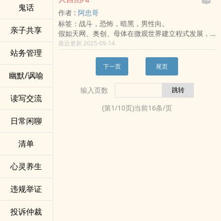
色的海王星，然后就是柯伊伯带，再往外，是需要
鬼话
在短短2万多的篇幅里，总感觉塞了相当多的东西！
作者 :
阿忠哥
用至少2万年才能穿越的奥尔特星云...
自己也好像跟着主角一起走了相当漫长的旅程，是
标签：战斗，恐怖，暗黑，男性向。
这是一个星际勘探时代的飞行员日志，有爱情，有
种很特别的感受。
亲子共享
假如天网、奥创、母体在微观世界建立程式发展，
想念，也有心理描述和脑洞，还有孤独，社交恐
我知道末日什幺的已经老梗到不能再老梗了，
那将会是什幺世界？杀人AI在大自然建立资讯程式
最近更新 2025-09-14
惧，PTSD.
但在这样的故事里，还是有我想要表达的东西。
站务管理
的帝国，计划谋夺全世界并执行人类灭绝方针。会
如果你是理工直男（借用本词，不一定是男性），
希望大家阅读愉快。｡:.ﾟヽ(*´∀`)ﾉﾟ.:｡｡
动有意识的毒气、强酸跟强碱的迷雾、僵尸军团，
那这里也有基础星际航行的一些构成：天文单位，
下一页
尾页
各种想得到想不到的将在台湾发生。
幽默/讽喻
速度和时间，小行星带，柯克伍德间隙，特洛伊
群，柯伊伯带，拉格朗日点，轨道共振，引力弹
输入页数
弓，离心力和重心调整，星际空间站的结构和建造
读写交流
材料，核聚变引擎，磁性约束，工质推进等等 “执
(第
1
/
10
页)当前
16
条/页
念”。
日常闲聊
清单
心灵养生
违规举证
投诉仲裁