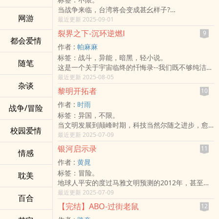
◇
活到《末日说》后的人类依然选择相信名为“耶和华”
恐怖力量的海洋魔兽。
家为了自身利益和名誉所执行的计划。
当战争来临，台湾将会变成甚幺样子?
养蛊。
的神明，认为“人”生来有罪，他们能通过散播福音来
传闻，只要击败一头海兽，便能获得一把象征通往
虽然抱持着怀疑的态度，但他们依旧决定要使命必
网游
这是一个台海战争即将爆发的世界。
最近更新 2025-09-01
一种将许多把许多毒虫放在一个罐子里互相啃咬，
得到救赎，心善者最终会通过窄门，到达天堂。虔
真相的「海之钥匙」。
达。
融合科幻、悬疑、家族神秘、军事阴谋、亲情冲
最后培育出一只毒王的方法。
诚的母亲希望自己的孩子能平安长大，然后如她今
但——集齐十六把钥匙，真的能带来希望？还是，
裂界之下-沉环逆燃Ⅰ
结果呢？事态会顺利发展吗？这点就不得而知了……
9
突、过去与未来交错等多方面元素，贯穿整部故
都会爱情
从原先的环境中被回收至「设施」内，他们被迫变
日所做的一样，在未来他也会打开圣经将故事讲述
将引发一场世界性的灾厄？
作者 :
帕麻麻
事。
异、被迫分类，至此，那些人仍然不知足——
给自己的孩子听，待百年归终时，一家人终会在天
过去的誓言与谎言即将重叠，
标签：战斗，异能，暗黑，轻小说。
全书充满伏笔、对话暗示，每一句对白都有可能藏
二十年前的临时接手，到后来的步步为营。
堂相聚。
战士们的羁绊将受到最严苛的试炼。
随笔
这是一个关于宇宙临终的忏悔录--我们既不够纯洁去
着意想不到的含意。
七个人的培育，最终勾出的是庞大的人类改造计
对于正常的幼童而言，聆听圣经的故事，像是睡前
当爱与背叛交织，谁，还能相信谁？
死-也不够肮脏去赢
最近更新 2025-08-05
这场战役，究竟是擦枪走火，或是命中注定?
划。
故事时间，只是在听故事；可对于眼前的天才儿
海之门已开，选择之战启程。
杂谈
背后是否有着更为强大的力量，在操纵这个世界?
纠缠二十年的执念，始于火花，也会终于火花。
童，圣经的故事听一遍便过目不忘，甚至可以倒背
黎明开拓者
《海钥战役》，掀起命运巨浪的第二季——正式展
10
面对一切真相时，你/妳有没有足够的勇气做出选择?
如果告诉你最后只能活一个人，
如流。但是，他并不打算成为神虔诚的信徒之一，
开。
作者 :
时雨
战争/冒险
跟着姜雄一家人一起探索这未解之谜，寻获一切可
你会选择……
而是妄想成为神，蔑视世间的规则，视抓弄人为乐
标签：异国，不限。
能性。
与时间、与恶魔，与无法被拖延的停滞生命赛跑。
趣。
当文明发展到颠峰时期，科技当然尔随之进步，愈
最终的胜者终将诞生。
在他的心里：上帝创造了世界，可上帝放弃了“世
校园爱情
繁华的时代科技也愈便利，社会上想必会产生分歧
最近更新 2025-07-09
◇
界”。
吧？
阅前须知。
银河启示录
_________________
11
情感
保守派和激进派又该如何去做平衡，保守派方面认
本作人物众多，在未了解具体角色有谁的情况下恐
在一栋高耸入云的大厦，是权利的象征。而它的地
作者 :
黄晁
为继续发展科技必定动摇山河，而造成无法挽救局
有混乱的概率产生。
下层，隐藏着不为人知的“秘密”。
标签：冒险。
面，激进派则认为为了因应人口膨胀发展，必须继
耽美
建议在阅前准备纸笔，纪录人物与关于人物的线
地下世界的诞生，文明的发展。依靠人工智慧培养
地球人平安的度过马雅文明预测的2012年，甚至在
而发展科技以因应这时代局面。
索。
的新人类，又或者说，是进化的“机器人”？他们能否
历经生化人、机器人叛变的战争之后，还是没有十
最近更新 2025-07-09
而在世人不为人知的大地底下，有着强大的机器运
如果能让您沉浸在我所塑造的世界中，或许就是我
百合
在人工数据的哺乳养育下，领略成为“人”的真谛？
六世纪法国著名的预言家诺查丹玛斯所遇预测的
作着，那是可以让整个大陆能够继续繁荣下去的科
【完结】ABO-过街老鼠
莫大的幸福。
12
待“它们”觉醒意识后，发现自己不过存活于《楚门的
「第三个反基督」带来世界的最终毁灭，反而诺查
技
个人标签为 现代科幻／微惊悚／悬疑向／暗黑系 创
世界》，它们将会有如何的反应？