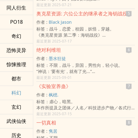
人类的求知欲是无穷无尽的
最近更新 2025-07-21
同人衍生
人类为了追求进步是不惜一切代价的
奥克星资源: 六位公主的继承者之海钥战役
5
无业人士德斯意外收到一封带有连结的简讯，将近
PO18
作者 :
Black Jason
四十岁的他从未设想过，自己有一天可以参与一项
标签：战斗，恋爱，校园，妖怪，穿越。
大计划，而且还是由自己国家的政府所举办的项
《奥克星资源 第二季：海钥战役》
奇幻
目。
十六把「海之钥匙」，一场跨越信任与背叛的深海
最近更新 2025-07-17
在开心之余，他也同时得知承办计划的微尔莉特集
试炼。
团CEO因擅自发放抽奖简讯而引咎辞职，但是他又
绝对利维坦
恐怖灵异
6
在重新寻回三位失散的公主继承人——
立即收到了可以前去参与的电话。
作者 :
墨水狂徒
高贵冷静的薇风公主・蕾芳、
该去？还是不该去？
惊悚推理
标签：不限，战斗，异国，男性向，轻小说。
温柔坚定的枫林公主・怡雅、
虽然由德斯定夺，但是他的手机也中了连结所带来
“神说：‘要有光’，就有了光...”
以及神秘难测的星儿公主妹妹・流馨（星星公主）
的病毒，手机已经完全被微尔莉特集团「前CEO」
“神称光为昼，称暗为夜；神造天空，将水分成上
最近更新 2025-09-01
都市
——
所掌控。
下；神聚水成海，露出陆地，并令地生草木菜蔬；
命运的齿轮悄然启动。
看来，非去不可了，就去到国营的宇宙发展中心
《实验室养蛊》
7
神造太阳、月亮、星辰，管理昼夜，分别明暗；神
与她们共鸣的守护战士也逐一现身：
吧！
科幻
作者 :
枫楒.
造鱼类、海兽和鸟类，赐福它们繁衍；神造牲畜、
皇家守卫队总队长，理智果断的和风战士・智皓
原来，政府希望有志愿者可以来宇宙发展中心当清
标签：虐心，暗黑。
昆虫、野兽。按自己形象造人，赋予管理万物的权
出身丛林、忠诚如林的丛林战士・森御（琴伶的表
洁员和担任塔台解译人员，以在收取回报的电波
玄幻
本作所提及之团体／人名／科技进步产物／各式行
柄；神歇息，赐福并圣化第七日...”出自于《圣经·旧
弟）
中，解读和翻译成一般人能懂的文字。
径皆为虚构，
最近更新 2025-07-15
约》中《创世纪》的第一章。
还有最具冲击性的黑马——曾经的光明战士，现为
在那里，他遇见了各式各样的人，也从中得知了
请勿代入任何机构或真实人物。
武侠仙侠
合上圣经后，母亲对身旁的孩子说道：“儿子，神会
海蛇卧底的月亮战士・维烈。
【展望计划】的实际内容，和结识了【展望计划】
一切真相
8
切忌请勿模仿。
引领你。他将是你的救赎之主。”这又是一个拥有宗
当十二位继承者与战士踏上深海之路，将面对的，
的星舰总队长兼第一舰长罗杰。
作者 :
隽居
若因此造成任何冲突，本创作者不负任何责任。
教信仰的家庭。
是黑暗联盟的核心主脑：海蛇——以及十六只拥有
他们的目的是去探索平行宇宙的存在，而这也是国
历史
标签：不限。