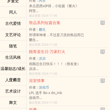
罗曼史
作者 :
阿苦
来点昆西x伊得，小短篇《篝火》
阿苦
同人
新世界狂欢 - 昆西/伊得 同人衍生 - 游戏同人 - BL -
最近更新 2024-11-06
完结
祭品系列短篇合集
13
古代爱情
作者 :
魍生
文艺评论
所谓审神者，不过是刀灵的祭品而已
魍生
刀剑乱舞[刀剑乱舞] - all审[全员/审神者] 同人衍生 -
最近更新 2024-11-06
随笔
三观不正 - 完结 - BG - 游戏同人 - 中篇
顾青裴生日·万家灯火
14
【阅前避雷】
生活风格
作者 :
凉凉
三年多前的古早期的同人黑历史坑
祝顾总生日快乐！！！（替友发）
第二人称视角
温馨励志/成长
凉凉
内含各式黑化小黑屋
188男团[188男团] - 原顾 同人衍生 - 小说同人 - 短
最近更新 2024-11-06
内含私设
篇
内含花样碎刀&BE&HE&OE
疗愈
人文科普
浴室情事
15
完结
除非特别注明，每篇之间均为独立故事，互不相
作者 :
游戏币
关。
艺术设计
LPL 选手 Bo x do_inb
小心食用，注意健康
游戏币
【PS.】本篇其实在三年前就已经在lof和JJ连载完结
舞文
- bo咕 同人衍生 - BL - 短篇 - 完结
最近更新 2024-11-06
了。因为神兽河蟹肆虐，不是被锁就是被阉。
电竞 - 日常
另外，三年前写的时候刀男人还没有现在这幺多的
折磨
16