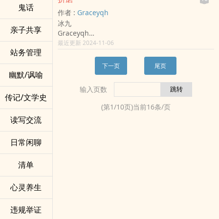
是一年前写的，旧文重发，冷门cp，一个浴室的小
鬼话
官方设定和改变（比如和泉守兼定的刀种改变等等
作者 :
Graceyqh
日常。👻
等等），所以当时写的比较放飞也没有太多官方设
冰九
定参照。如果以目前的设定来看会有诸多BUG，但
亲子共享
Graceyqh
是因为这个合集坑早平了，所以作者也不打算修改
渣反[人渣反派自救系统] - 冰九[洛冰河/沈九] 同人
最近更新 2024-11-06
了。
站务管理
衍生 - 小说同人
在这里放一遍纯粹是为了给一些求文的小可爱一个
BL - 短篇 - 完结
能看到完整版的机会。
下一页
尾页
幽默/讽喻
其他，目前不做再多考虑。不会增加新章节，不会
扩写新刀。
输入页数
传记/文学史
(第
1
/
10
页)当前
16
条/页
读写交流
日常闲聊
清单
心灵养生
违规举证