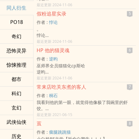
- 同人衍生 - BG - 短篇 - 完结
最近更新 2024-11-06
同人衍生
BE - 第二人称
假粉追星实录
5
PO18
作者 :
悖论
。
悖论
奇幻
撒野 - 丞飞 同人衍生 - 小说同人 - BL - 完结
最近更新 2024-11-06
中篇
HP 他的猫灵魂
恐怖灵异
6
作者 :
逆昀
惊悚推理
巫师界全员猫猫化cp斯哈
逆昀
HP[哈利波特] - 斯哈[西弗勒斯·斯内普/哈利·波特] 同
最近更新 2024-11-06
都市
人衍生 - BL
常来店吃关东煮的客人
7
长篇 - 完结
科幻
作者 :
桐石
我看到他的第一眼，就觉得他像极了我碗里的虾
玄幻
饺。
桐石
最近更新 2021-06-15
他狱[他人即地狱] - 祖宗[徐文组/尹宗佑] 同人衍生 -
武侠仙侠
茧
8
BL
作者 :
瘸腿跳跳猫
短篇 - 完结 - 第三人称 - HE
历史
小白杨BE文学【拆俞白警告！！！】