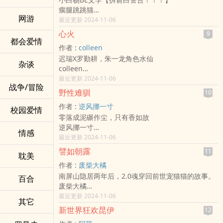
‍‍高‎‌H‌‌‍ - 影视同人 - 1v1
瘸腿跳跳猫
味觉灵敏依然有点变态的关东煮狂热爱好者vs纯情
网游
- 同人衍生 - 混合性向 - 短篇 - 完结
最近更新 2024-11-06
到喂血来表达爱的便利店小疯子店长
现代 - 治愈 - 爽文
预警：无厘头病娇
心火
9
拆俞白！拆俞白！拆俞白！
都会爱情
作者 :
colleen
俞风城对白新羽的喜欢是茧。
迟瑞X罗勤耕，朱一龙角色水仙
白新羽对俞风城的喜欢是茧。
杂谈
colleen
只是他们把喜欢误会成了爱。
- 同人衍生 - BL - 中篇 - 完结
最近更新 2024-11-06
战争/冒险
三观不正 - 星际 - ABO - 产乳
野性难驯
10
‍‍高‎‌H‌‌‍
作者 :
逆风挪一寸
星际军官迟瑞X替父还债罗勤耕
校园爱情
零落成泥碾作尘，只有香如故
文章灵感来自苏菲玛索电影《心火》
逆风挪一寸
文章涉及重金求子情节，只是小说设定，不代表作
情感
清朝[清朝历史同人] - 胤禩 同人衍生 - 性向未知 - 中
最近更新 2024-11-06
者三观，轻拍
篇
现实生活中请保护好自己！
譬如朝露
11
耽美
完结
作者 :
废柴大橘
男穿女预警，胤禛胤禩穿甄嬛传
南屏山隐居两年后，2.0魂穿回前世宠猫猫的故事。
本文不建议任何需要预警的人阅读。
百合
废柴大橘
胤禩本质天龙人，建议不要对他的道德感抱有过高
二哈[肉包不吃肉《二哈和他的白猫师尊》] - 燃晚
最近更新 2024-11-06
期待。
其它
[墨燃/楚晚宁] 同人衍生 - 小说同人
新世界狂欢昆伊
12
BL - 完结 - 中篇