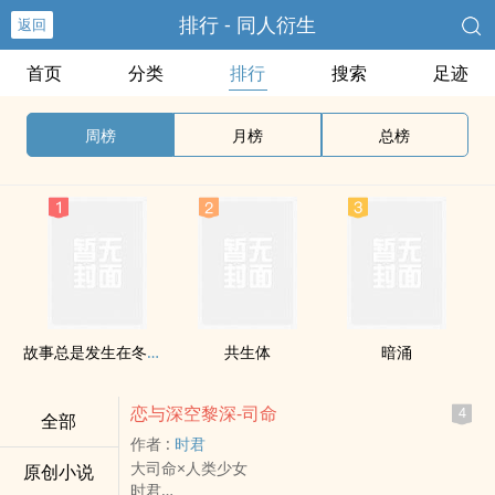
排行 - 同人衍生
返回
首页
分类
排行
搜索
足迹
周榜
月榜
总榜
故事总是发生在冬天H
共生体
暗涌
恋与深空黎深-司命
4
全部
作者 :
时君
大司命×人类少女
原创小说
时君