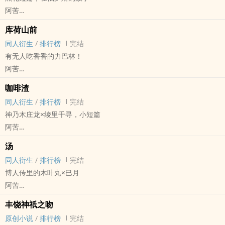
阿苦
盗笔[盗墓笔记] - 黑花[黑眼镜/解语花] 同人衍生 - 小说同人
库荷山前
BL - 短篇 - 完结
同人衍生
/
排行榜
完结
有无人吃香香的力巴林！
阿苦
塞尔达[塞尔达传说：旷野之息] - revalink[力巴尔/林克] 同人衍生 -
咖啡渣
游戏同人
同人衍生
/
排行榜
完结
BL - 短篇 - 完结
神乃木庄龙×绫里千寻，小短篇
阿苦
逆转裁判[逆转裁判] - 神乃木庄龙/绫里千寻 同人衍生 - 游戏同人 - BG
汤
短篇 - 完结
同人衍生
/
排行榜
完结
博人传里的木叶丸×巳月
阿苦
火影[火影忍者] - 同人衍生 - 动漫同人 - BL
丰饶神祇之吻
短篇 - 完结
原创小说
/
排行榜
完结