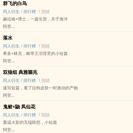
群飞的白鸟
完结
同人衍生
/
排行榜
完结
赫拉格×博士，一篇生贺，关于海洋
阿苦
明日方舟[明日方舟] - 赫博[赫拉格/博士] 同人衍生 - 游戏同人
落水
BL - 短篇 - 完结
同人衍生
/
排行榜
完结
希多×林克，略带王泪背景的小短篇
阿苦
塞尔达[塞尔达传说：旷野之息] - 希多林 同人衍生 - 游戏同人 - BL
双狼组 典雅噩兆
短篇 - 完结
同人衍生
/
排行榜
完结
速写短篇，看了拉狗皮肤一时激动的产物
阿苦
明日方舟[明日方舟] - 双狼组[拉普兰德/德克萨斯] 同人衍生 - 游戏同
鬼鲛×鼬 凤仙花
人 - GL - 短篇
同人衍生
/
排行榜
完结
完结
重温火影的无端联想，小短篇
阿苦