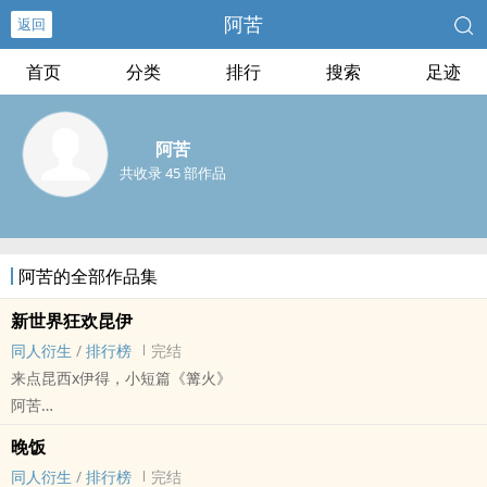
阿苦
返回
首页
分类
排行
搜索
足迹
阿苦
共收录 45 部作品
阿苦的全部作品集
新世界狂欢昆伊
同人衍生
/
排行榜
完结
来点昆西x伊得，小短篇《篝火》
阿苦
新世界狂欢 - 昆西/伊得 同人衍生 - 游戏同人 - BL - 完结
晚饭
同人衍生
/
排行榜
完结