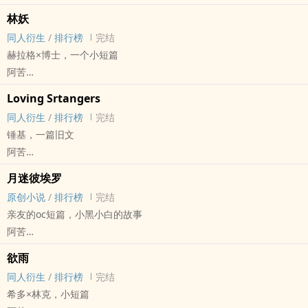
火影[火影忍者] - 鲛鼬[干柿鬼鲛/宇智波鼬] 同人衍生 - 动漫同人
林妖
BL - 短篇 - 完结
同人衍生
/
排行榜
完结
赫拉格×博士，一个小短篇
阿苦
明日方舟[明日方舟] - 赫博[赫拉格/博士] 同人衍生 - 游戏同人 - BL -
Loving Srtangers
短篇
同人衍生
/
排行榜
完结
完结
锤基，一篇旧文
阿苦
雷神[雷神] - 锤基[索尔·奥丁森/洛基·劳菲森] 同人衍生 - 影视同人
月迷彼埃罗
BL - 短篇 - 完结
原创小说
/
排行榜
完结
亲友的oc短篇，小黑小白的故事
阿苦
原创小说 - 奇幻 - BL - 短篇
欲雨
完结
同人衍生
/
排行榜
完结
希多×林克，小短篇