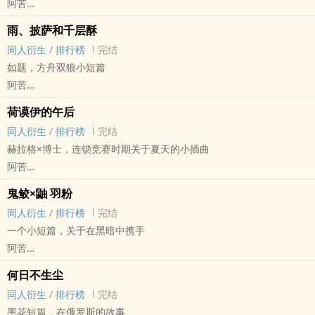
阿苦
塞尔达[塞尔达传说：旷野之息] - 希多/林克 同人衍生 - 游戏同人 - BL
雨、披萨和千层酥
短篇 - 完结
同人衍生
/
排行榜
完结
如题，方舟双狼小短篇
阿苦
明日方舟[明日方舟] - 双狼组[拉普兰德/德克萨斯] 同人衍生 - 游戏同
荷谟伊的午后
人
同人衍生
/
排行榜
完结
GL - 短篇 - 完结
赫拉格×博士，连锁竞赛时期关于夏天的小插曲
阿苦
明日方舟[明日方舟] - 赫博[赫拉格/博士] 同人衍生 - 游戏同人
鬼鲛×鼬 羽粉
BL - 短篇 - 完结
同人衍生
/
排行榜
完结
一个小短篇，关于在黑暗中携手
阿苦
火影[火影忍者] - 鲛鼬[干柿鬼鲛/宇智波鼬] 同人衍生 - BL - 短篇 - 完
何日不生尘
结
同人衍生
/
排行榜
完结
黑花短篇，在俄罗斯的故事