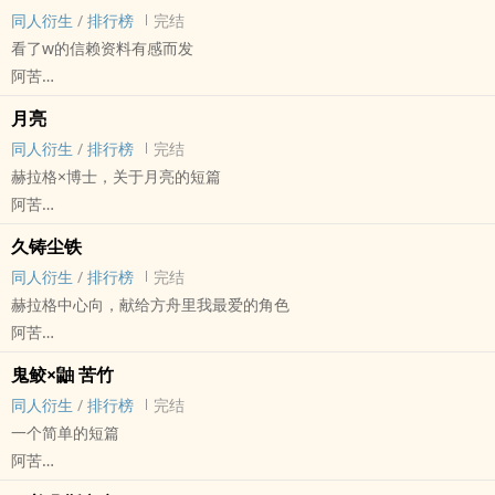
短篇
同人衍生
/
排行榜
完结
完结
看了w的信赖资料有感而发
阿苦
明日方舟[明日方舟] - w/阿米娅 同人衍生 - 游戏同人 - GL - 短篇
月亮
完结
同人衍生
/
排行榜
完结
赫拉格×博士，关于月亮的短篇
阿苦
明日方舟[明日方舟] - 赫博[赫拉格/博士] 同人衍生 - 游戏同人
久铸尘铁
BL - 短篇 - 完结
同人衍生
/
排行榜
完结
赫拉格中心向，献给方舟里我最爱的角色
阿苦
明日方舟[明日方舟] - 赫拉格 同人衍生 - 游戏同人 - 无CP
鬼鲛×鼬 苦竹
短篇 - 完结
同人衍生
/
排行榜
完结
一个简单的短篇
阿苦
火影[火影忍者] - 鲛鼬[干柿鬼鲛/宇智波鼬] 同人衍生 - 动漫同人