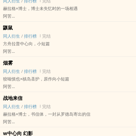
同人衍生
/
排行榜
完结
赫拉格×博士，博士未失忆时的一场相遇
阿苦
明日方舟[明日方舟] - 赫博[赫拉格/博士] 同人衍生 - 游戏同人
鼷鼠
BL - 短篇 - 完结
同人衍生
/
排行榜
完结
方舟拉普中心向，小短篇
阿苦
明日方舟[明日方舟] - 拉普兰德中心向 同人衍生 - 游戏同人 - 无CP
烟雾
短篇 - 完结
同人衍生
/
排行榜
完结
狡啮慎也×槙岛圣护，原作向小短篇
阿苦
PP[心理测量者] - 狡槙[狡啮慎也/槙岛圣护] 同人衍生 - 动漫同人
战地来信
BL - 短篇 - 完结
同人衍生
/
排行榜
完结
赫拉格×博士，书信体，一封从罗德岛寄出的信
阿苦
明日方舟[明日方舟] - 赫博[赫拉格/博士] 同人衍生 - 游戏同人 - BL -
w中心向 幻影