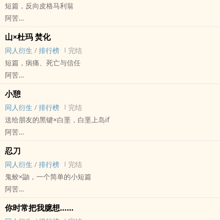
短篇，反向皮格马利翁
阿苦
原创小说 - 科幻 - BL - 短篇
山×杜玛 焚化
完结
同人衍生
/
排行榜
完结
短篇，病痛、死亡与信任
阿苦
明日方舟[明日方舟] - 山/杜玛 同人衍生 - 游戏同人 - BG
小憩
短篇 - 完结
同人衍生
/
排行榜
完结
送给朋友的黑键×白垩，白垩上岛if
阿苦
明日方舟[明日方舟] - 黑键/白垩 同人衍生 - 游戏同人 - BL
忍刀
短篇 - 完结
同人衍生
/
排行榜
完结
鬼鲛×鼬，一个简单的小短篇
阿苦
火影[火影忍者] - 鲛鼬[干柿鬼鲛/宇智波鼬] 同人衍生 - 动漫同人
你时常把我臆想……
BL - 短篇 - 完结