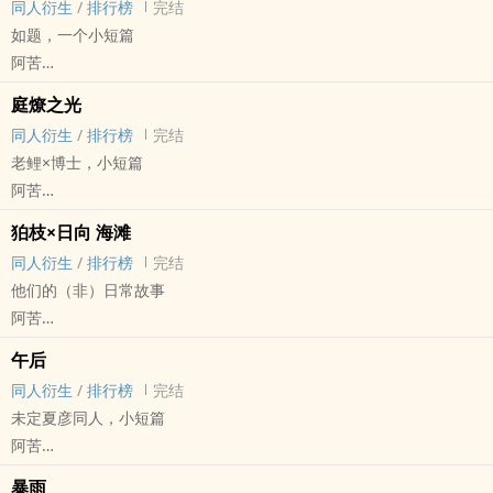
同人衍生
/
排行榜
完结
如题，一个小短篇
阿苦
火影[火影忍者] - 鲛鼬[干柿鬼鲛/宇智波鼬] 同人衍生 - 动漫同人
庭燎之光
BL - 短篇 - 完结
同人衍生
/
排行榜
完结
老鲤×博士，小短篇
阿苦
明日方舟[明日方舟] - 老鲤/博士 同人衍生 - 游戏同人 - BL
狛枝×日向 海滩
短篇 - 完结
同人衍生
/
排行榜
完结
他们的（非）日常故事
阿苦
弹丸论破2 - 狛枝凪斗/日向创 同人衍生 - 游戏同人 - BL - 短篇
午后
完结
同人衍生
/
排行榜
完结
未定夏彦同人，小短篇
阿苦
未定事件簿 - 夏彦/女主 同人衍生 - 游戏同人 - GB - 短篇
暴雨