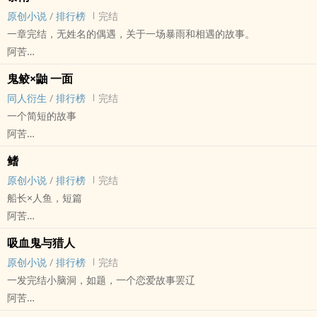
完结
原创小说
/
排行榜
完结
一章完结，无姓名的偶遇，关于一场暴雨和相遇的故事。
阿苦
原创小说 - 现代 - BL - 短篇
鬼鲛×鼬 一面
完结
同人衍生
/
排行榜
完结
一个简短的故事
阿苦
火影[火影忍者] - 鲛鼬[干柿鬼鲛/宇智波鼬] 同人衍生 - 动漫同人
鳍
BL - 短篇 - 完结
原创小说
/
排行榜
完结
船长×人鱼，短篇
阿苦
原创小说 - BL - 短篇 - 完结
吸血鬼与猎人
原创小说
/
排行榜
完结
一发完结小脑洞，如题，一个恋爱故事罢辽
阿苦
原创小说 - 奇幻 - BL - 短篇