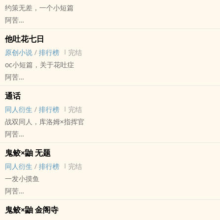
约策无差，一个小短篇
阿苦
王者荣耀[王者荣耀] - 约策[百里守约/百里玄策] 同人衍生 - 游戏同人
他吐花七日
BL - 短篇 - 完结
原创小说
/
排行榜
完结
oc小短篇，关于花吐症
阿苦
原创小说 - BL - 短篇 - 完结
通话
同人衍生
/
排行榜
完结
战双同人，库洛姆×指挥官
阿苦
战双帕弥什 - 库洛姆/指挥官 同人衍生 - 游戏同人 - BG - 短篇
鬼鲛×鼬 无题
完结
同人衍生
/
排行榜
完结
一发小摸鱼
阿苦
火影[火影忍者] - 鲛鼬[干柿鬼鲛/宇智波鼬] 同人衍生 - 动漫同人
鬼鲛×鼬 金阁寺
BL - 短篇 - 完结