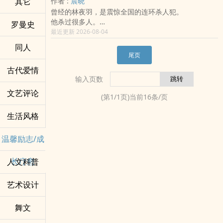
其它
作者 :
晨晓
不见人影坐在上面。
如今，婉婷站命运岔口，会做出什么样的决定⋯⋯
域外连结 | /user/111902
曾经的林夜羽，是震惊全国的连环杀人犯。
而神奇的是，茁曜草原真正的主理人是谁，虽然不为外
被留下的人，是否也能选择不再重复同样的遗憾？
个人网站 | /SilenceDogood
他杀过很多人。
界所知。
罗曼史
我们终其一生，都在替那时候的自己，重新选一次爱。
△
其中也包括林家。
最近更新 2026-08-04
然而，这家宠物旅舍，却是放眼整个宁夏国，屈指一数
欢迎投珠、评论+收藏，本音照单全收！
那个温柔的母亲、严厉的父亲，还有四个哥哥，全都曾
的大企业。
同人
也欢迎自荐作品，我会前去拜访！
倒在他的刀下。
要说市值，绝对高达8位数字，甚至更多。
尾页
死亡后再次睁开眼，他变成了一个三岁孩子。
让人不禁联想，像这般的成功企业。
古代爱情
而眼前的家人，正是那些被他亲手杀死的人。
幕后真正的轴心推手，那个垂帘之后的决策者，究竟是
输入页数
他们不记得那场血案。
谁？
不记得死亡。
文艺评论
(第
1
/
1
页)当前
16
条/页
更不记得凶手是谁。
他们只记得——
生活风格
林夜羽是他们捧在掌心里疼爱的小儿子。
林夜羽每天都活得胆战心惊。
温馨励志/成
他害怕真相曝光。
害怕家人恢复记忆。
长疗愈
人文科普
更害怕有一天，他们会用看杀人犯的眼神看着自己。
可是在那些笨拙的关心、毫无保留的偏爱，以及一次又
一次伸向他的手里。
艺术设计
他渐渐发现。
自己开始舍不得离开这个家。
舞文