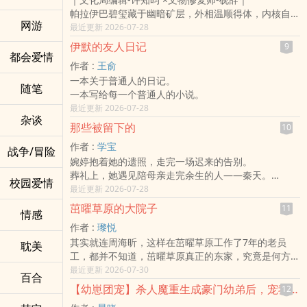
却在这里遇见了一名叫做「川」的高中生。
心，所为你带来的不同滋味。
帕拉伊巴碧玺藏于幽暗矿层，外相温顺得体，内核自带
▹◃┄▸◂┄▹◃┄▸◂┄▹◃┄▸◂┄▹◃┄▸◂┄▹◃
△
网游
孤绝霓虹。
最近更新 2026-07-28
出场人物：南枫、川、阿森。
【西方国度】×【亲情抉择】×【历史悲剧】
世人所见的温柔圆润是保护色，深埋不见光的棱角，才
一篇短短的文章，希望自己可以重新找回曾经热爱写作
△
伊默的友人日记
9
是真实本心。
都会爱情
的自己。
【章节附录】：（点选标题即可跳转）
作者 :
王俞
许知昀活在高压管束的框架里，温顺妥协，习惯隐藏自
（ 楔子 ）
一本关于普通人的日记。
我；
（ 第一章 ）
随笔
一本写给每一个普通人的小说。
砚辞以儒雅假面周旋人情，孤身栖于文物修复室，心性
（ 第二章 ）
最近更新 2026-07-28
沉静孤凉。
（ 第三章 ）
杂谈
一场长辈牵线的相亲，一枚残缺古坠牵起缘分。
那些被留下的
（ 第四章 ）
10
两个被困在世俗期待里的人，
（ 第五章 ）
作者 :
学宝
战争/冒险
一个惯性退让、从未为自己活过，
（ 第六章 ）
婉婷抱着她的遗照，走完一场迟来的告别。
一个终日伪装、无人窥见真实灵魂。
△
葬礼上，她遇见陪母亲走完余生的人——秦天。
他们是彼此的幽暗与天光，在束缚重重的人间，遇见唯
校园爱情
【阅读须知】：
从他的口中，婉婷第一次听见母亲年轻时的爱、怀孕、
最近更新 2026-07-28
一看懂自己的人。
1、本书为『短篇集』系列中的其中一作，未读其他作
婚姻与离开，
原来最好的爱，是不用伪装、不必讨好，两颗深埋尘埃
茁曜草原的大院子
11
品『并不影响』阅读体验，敬请安心服用。
情感
也重新思考自己童年里那些种种⋯⋯
的孤独灵魂，终于为彼此，绽放专属霓虹。
2、本书自开始更新日起，预画将采『每周六』上传
作者 :
瓈悦
有些人离开，不是因为不爱；有些人留下，是为了用一
【宝石三部曲系列】之三
『一章』为更新方式，实际更新进度将以产文进度为
其实就连周海昕，这样在茁曜草原工作了7年的老员
生证明自己曾被爱过。
耽美
前作完结：《帕帕拉恰》修改中....
主。
工，都并不知道，茁曜草原真正的东家，究竟是何方神
曾以为自己是被抛下的孩子，经历葬礼的洗礼后，才明
《矢车菊》
3、封面图：已完成。
圣。
最近更新 2026-07-30
白：
后作预定：《帕帕拉恰》迹色(番外)
百合
△
每次股东们，召开董事会的时候。
有些离开并非不爱，而是当时的她们都太小，都没有能
风花雪月系列
【幼崽团宠】杀人魔重生成豪门幼弟后，宠我的家人全是我杀过的人
12
个人IG | alpha0725 | 欢迎留言互追！
实际上那席董事长的座位，十几年如一日的，从来都是
力把爱留下。
《栖风》
E-Mail | alpha0715@ymail.com