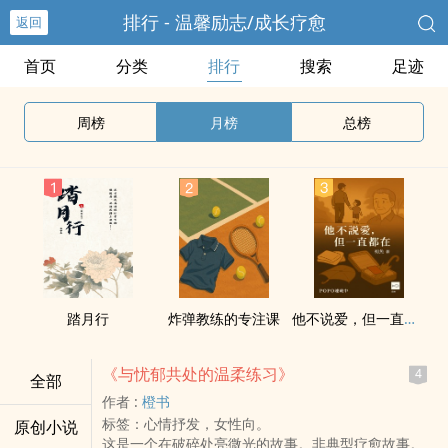
排行 - 温馨励志/成长疗愈
返回
首页
分类
排行
搜索
足迹
周榜
月榜
总榜
踏月行
炸弹教练的专注课
他不说爱，但一直都在
《与忧郁共处的温柔练习》
4
全部
作者 :
橙书
标签：心情抒发，女性向。
原创小说
这是一个在破碎处亮微光的故事。非典型疗愈故事。