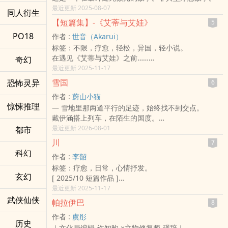
最近更新 2025-08-07
同人衍生
【短篇集】-《艾蒂与艾娃》
5
PO18
作者 :
世音（Akarui）
标签：不限，疗愈，轻松，异国，轻小说。
在遇见《艾蒂与艾娃》之前……
奇幻
在写这篇短篇故事时，其实并没有特别设定国家的背
最近更新 2025-11-17
景、历史，以及时空。
雪国
恐怖灵异
6
对我来说这样会比较有利于我的创作，以及有效掌控篇
作者 :
蔚山小猫
幅长度，所以如果是希望知道本篇故事的世界观与背
惊悚推理
— 雪地里那两道平行的足迹，始终找不到交点。
景，本音得在这里跟你说声抱歉了。
戴伊涵搭上列车，在陌生的国度。
若你某天发现，养育着自己的父母不是亲生的，而你有
身边坐着她最熟悉的人。
最近更新 2026-08-01
都市
个机会能够与生母相认的话，你会如何选择呢？因此，
她们几乎什么都没带，但只要有彼此，好像就拥有一
我认为没有人有资格去责怪艾娃的决定。
川
7
切。
本音并不希望在这个故事里，对如何抉择这个议题争个
科幻
作者 :
李韶
一个礼拜的旅行，是她亲手打造的梦境。
你死我活，而是见证女孩在『艾蒂』与『艾娃』两者之
标签：疗愈，日常，心情抒发。
在这场雪下完之前，她还不想清醒。
间，所做出那个选择的理由为何，以及心情上的两难。
玄幻
[ 2025/10 短篇作品 ]
#短篇 #疗愈 #姐弟
为什么要选择葛莱恩夫妇？为什么连一面都不愿意见的
川在森林里面似乎很自由，
最近更新 2025-11-17
她，却在最后做出了这种决定？——这是我期望能够在
他是一个穿着高中制服喜欢翘课的人。
武侠仙侠
这篇作品中，成为值得探讨的议题。
帕拉伊巴
8
大学毕业的南枫和急忙投履历的朋友不同，
以上，预祝各位能够在《艾蒂与艾娃》里读得尽兴！请
作者 :
虞彤
她打算来台东打工换宿体验生活，
在大胆地阅读它的同时，细细地品啜着由她们不同的
历史
｜文化局编辑-许知昀 ×文物修复师-砚辞｜