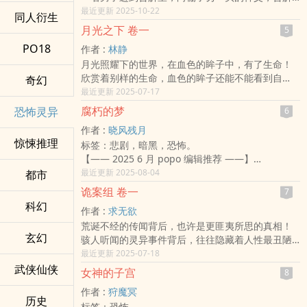
自己「逐渐堕落」的一生，以及自己如何在狱中
最近更新 2025-10-22
同人衍生
「邂逅化学，」并诚心信上帝，恳求宽恕……
月光之下 卷一
5
PO18
作者 :
林静
月光照耀下的世界，在血色的眸子中，有了生命！
欣赏着别样的生命，血色的眸子还能不能看到自
奇幻
己，看到站在自己身旁的人。
最近更新 2025-07-17
腐朽的梦
恐怖灵异
6
作者 :
晓风残月
惊悚推理
标签：悲剧，暗黑，恐怖。
【—— 2025 6 月 popo 编辑推荐 ——】
他的身影在光线中显得高大而模糊，绅士帽的帽沿
最近更新 2025-08-04
都市
遮住了面孔，只有那既温柔又诡异的笑容清晰可见
诡案组 卷一
7
——像陷阱中绽放的花朵。
科幻
作者 :
求无欲
「你愿意跟我走吗？」他低声问，「我会给你温暖
荒诞不经的传闻背后，也许是更匪夷所思的真相！
的床和饱足的食物，再也不用流浪街头。」
玄幻
骇人听闻的灵异事件背后，往往隐藏着人性最丑陋
流浪孤儿莉莉本以为自己找到了庇护的家，直到她
的一面。为追求真相，慕申羽跟其他诡案组成员不
最近更新 2025-07-18
发现这里隐藏着残酷的秘密。孩子们一个接一个地
惜屡次以身犯险，解开一个又一个疑团，以还原事
武侠仙侠
消失，哥哥的微笑却始终平静，仿佛一切都在他的
女神的子宫
8
实真相。然而，真相也许比表像更不可思议、难以
掌控之中。
作者 :
狩魔冥
置信！ 恐怖源于真实！白蛇异冢、影子杀人、九天
当爱与疯狂交织，救赎与罪孽难分，莉莉是否能正
历史
标签：恐怖。