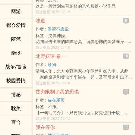
化尸、女婴屠场、死仔洞……一宗宗真实的灵异事件
视真相，还是将被这无尽的黑暗吞噬？
这是一篇计划生育题材的恐怖短篇小说作品
穿插于虚构的故事当中，交织成集灵异、惊悚、推
每周五晚上更新
网游
最近更新 2025-07-15
理于一身的《诡案组》。
— 已完结
味道
9
都会爱情
作者 :
墨荷不染尘
标签：灵异神怪。
随笔
花圃里传出来的阵阵恶臭、诡异恐怖的噩梦缠身...
爱究竟可以使人做出多疯狂的事情？
最近更新 2025-07-10
杂谈
北野妖话 卷一
10
作者 :
废物
战争/冒险
清朝末年，北方乡野渔家少年偶然引妖入室，从此
一家的命运和黄仙牢牢绑在一起，及至后来引出了
校园爱情
黄仙的仇家转世成了少年的儿子，天生灵异，能趋
最近更新 2025-07-18
吉避凶、察幽鬼、役神魔……。不一样的北方，不一
贫穷限制了我的恐惧
11
情感
样的妖话。
作者 :
猫在屋顶
标签：不限。
耽美
【一句话简介】：只要钱到位，厉鬼也能干废！
别人进恐怖副本是为了求生，陆潇进副本是为了--进
最近更新 2025-12-12
百合
货。
我在等你
12
穷鬼写手陆潇意外获得诅咒手机，只要在充满厉鬼