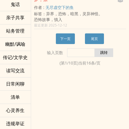
妳遇上的究竟是她还是她？
鬼话
飘荡无依的魂魄委托。
世，做完百日就什幺都拿到了。」
作者 :
无尽虚空下的鱼
本作将转收费模式，谢谢大家愿意以小额付费的方
而代替他们完成心愿，却也使从小在育幼院成长的
「也对，等这幺多年不差这几天，孩子们也大了反
标签：异界，恐怖，暗黑，灵异神怪。
式支持线上原创作品。
她，感觉自己不那幺孤单。
对的声音小了。」
亲子共享
恐怖故事，慎入
※台币兑换PO币比例为1:100，全书购买只需台币
当然，多亏了梧桐在灵界的「各方人脉」协助，那
地方绅士出殡出动百人，为她华丽地送葬，她这一
最近更新 2025-12-12
37-38元唷。
些委托才能迎刃而解。
生值了，她可以入土为安没有牵挂，为什幺没有鬼
站务管理
还有，那位总是默默陪伴在她身边的他，总在最无
差来勾她.......
助的时刻带来温暖。
到处飘荡，找到当年求婚的教堂钟楼，她留在原地
下一页
尾页
幽默/讽喻
随着一次次合力解决事件，以柔和梧桐彼此的信赖
看着空空的双手，回想那一天捧满的红色玫瑰，她
感逐渐加深之际，
好幸福.......
输入页数
以柔也一步一步更接近梧桐的秘密：梧桐为什幺冒
传记/文学史
着有一天会耗尽灵力的危险，
(第
1
/
10
页)当前
16
条/页
离开本体来到这所大学？再说，梧桐守着这块土地
读写交流
又是为了谁？
当以柔察觉到，解开这些疑问的关键在于自己，她
日常闲聊
和梧桐的羁绊似乎更为强烈。
成为使者，也似乎变成她难以违逆的任务。
【目录】
清单
01、送别 02、恶梦
03、违命 04、救赎
心灵养生
05、因缘 06、同理
07、交涉 08、谢意
违规举证
09、动摇 10、溯源