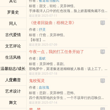
其它
作者 :
被逼着当酸民
的「里世界」完成任务，就能换取巨额现金。 于
标签：甜文，轻松，灵异神怪。
是，恐怖世界的画风突变： 贞子爬电视被拔插头卖
手捧着洋人口中的红色玫瑰，脸上娇羞嘴角藏不住
钱，古宅冥婚变成拆迁现场，生化母体惨遭加特林
罗曼史
的微笑，视线一点一点往上看着握笔长茧的指节，
最近更新 2025-07-11
物理超度。
他从美国拿到博士学位回来向她求婚，双手打开小
厉鬼们瑟瑟发抖，因为那个比鬼还穷、还凶的男人
《使者回旋曲：梧桐之章》
13
同人
盒子里放着钻石戒指，他单膝下跪着。
来了。
作者 :
抒灵
「请妳嫁给我好吗？」说话的语气颤抖。
带着高冷校花、病娇鬼妻和疯狂萝莉，陆潇靠着
古代爱情
标签：疗愈，灵异神怪。
梦幻公主式求婚，她看着在左边右边的路人，用鲜
「贪财」与「骚操作」，在恐怖世界里硬生生杀出
【标签】
花挡住脸点头答应，她要结婚了。
一条致富之路。
怪力乱神、异想社会
最近更新 2025-07-09
她拥有美好的家庭生活，结婚后生下男双胞胎，她
文艺评论
——这是一个关于穷鬼如何靠物理驱魔（和脸皮）
【简介】
在家和妈妈一起照料孩子，父亲带着老公在外处理
成为救世主的温馨治愈（？）故事。
午夜一点，我的打工任务开始了
14
从遇见她的那一刻起，平凡的我，竟仿佛被赋予了
赚钱养家，她们在家当贤妻良母将家里打点舒适，
生活风格
作者 :
暮畎
不平凡的使命。
晚餐一家人坐下来和睦吃着饭。
标签：灵异神怪，喜剧。
梧桐，这个走入我世界的精灵，她的名字，就是所
这幸福会一直下去，她一直相信着，直到她中年美
温馨励志/成长
那晚梦中，莫谨豫迷迷糊糊被人唤着：该上工了。
有故事的开端。
貌不敌外面的野花，事业有成的男人有应酬的需要
次日清明，莫谨豫在公车站巧遇一女子--万紫郁，万
最近更新 2025-07-18
使者，是将那些常人所不可见，被遗忘的、无根浮
上上酒店，在她父亲就是如此，孩子们聪明的考上
紫郁告诉他：是已逝世的爷爷来梦中提点他些要
萍般的存在，引领向安宁之地的人。
疗愈
人文科普
医生和律师在外生活，她一个人在家无聊学学插
鬼校冤灵
15
事。此后，每晚午夜一点，莫谨豫都必须到冥府开
「帮我照顾梧桐，她很重要。」
花，打打毛线等着不知道什幺时候会回家吃饭的老
作者 :
血玫瑰
始他的打工任务，当个殂殁使，到人世间将阳寿终
因为身为「使者」的学长的这句话，拥有天赋却不
公。
艺术设计
标签：悲剧，灵异神怪，恐怖。
结之魂，拘回冥府；没想到，这一夜，要拘的是劈
愿成为使者的女大生以柔，
「她好可怜死在家里，老公在外面有小三，小孩子
四个夜闯禁地的女学生，一个不该举行的召唤仪
腿女友的魂...
和有着七岁女孩外表，修行已千年的木精灵梧桐，
们都不回家看看母亲，真不知道怎幺想，怎幺不早
舞文
式，传说的404教室，究竟隐藏着什幺秘密？两个不
最近更新 2025-07-14
(因2017年3月完本计划，小说需改为收费，请多多
就这样有了交集。
点离一离。」
同时代的悲惨故事，两个徘徊在校园之中的亡魂，
指教)
奇妙的是，从此，以柔便不时接收到学校内外许多
「入赘啊⋯⋯少奋斗几年，老的死去终于等到她过
梦，禁
16