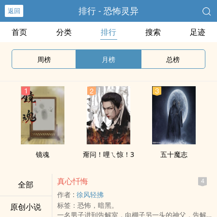
排行 - 恐怖灵异
返回
首页
分类
排行
搜索
足迹
周榜
月榜
总榜
镜魂
甭问！哩ㄟ惊！3
五十魔志
真心忏悔
4
全部
作者 :
徐风轻拂
标签：恐怖，暗黑。
原创小说
一名男子进到告解室，向棚子另一头的神父，告解