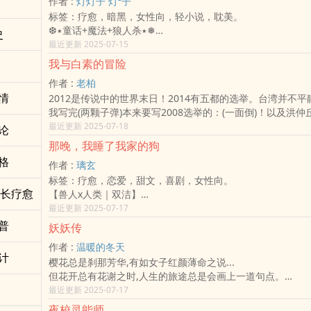
作者 :
灯灯子 灯²子
团疑云到后来也只成为一宗不了了之的悬案。
在她大三那年，于实习的私人画廊中，她意外地「捡」到了一
而残酷的战场，必然见血。
◆沅渃IG：wonno_0601
标签：疗愈，暗黑，女性向，轻小说，耽美。
十五年后，以呼吸道症状为主的V病毒以惊人速度毒肆虐全球
神兽的美少年——莫鷠。
「……你们要做好我们回不去的准备。」
│征求│
❆٭童话+魔法+狼人杀٭❅
与死亡人数不断向上攀升，国际间却无一医学单位能够遏制。
史
★看着对方这一番操作，夏荷语顿时看傻了眼，她一脸不可置
／
希望喜欢这本书或者是这个系列的大大可以帮忙绘制人设或是
温文儒雅爱耍流氓的雅痞枪手【红帽】
最近更新 2025-07-15
疫情延烧数月后，不少医学专家指出：V病毒为S病毒的升级
的莫鷠，食指还不怕死的在他肩头戳了戳。
◇ 主角三人组 ◇
٭❅ ✕ ❆٭
一夕之间，全世界都想起当年的S医学小组。
「你还真的是妖怪？」她上下打量着莫鷠，明明怎幺看就是一
我与白素的冒险
｜耶里佳／玥／草芜｜
外表高冷内里吐槽的美人剑士【白雪】
十五年前，疫情平息之后，医学小组成员不知所踪的不知所踪
嘛！
◇ 副ＣＰ ◇
作者 :
老柏
轻小说 ✓ 腐向 ✓ 奇幻 ✓
家破人亡，只留下几个年幼孩子面对世人的恶意。
硬要说有什幺不同的话……嗯，脸倒是精致的不像个人类。
｜阿堺／𫖮｜
情
2012是传说中的世界末日！2014有五都的选举。台湾并不平
解谜 ✓ 微黑暗 ✓ 相爱相杀 ✓
十五年后，疫情卷土重来，世人又想起当年被恶意淹没的医学
面对某人的无理，莫鷠只是皮笑肉不笑的轻拍掉她的右手，蔚
◆ 我方战力 ◆
我写完(两颗子弹)本来要写2008选举的：(一面倒)！以及洪
◆◆◆ ◆◆◆ ◆◆◆
医学小组成员，便将目光转到被留下的人们身上。
瞥向她，语气故作冷淡地回道:「是啊，要不是我现在法力几
耶里佳，玥，草芜，阿堺，𫖮，莫里亚，瑟希，青苑，龙族
军：(开花的毒草)，因为时间离现实很近而作罢！哪就来写写2
最近更新 2025-07-18
那是千百年前落下的诅咒。
论
当年被留下的孩子，在恶意中艰难辗转，好不容易过上平静的
要不然……妳这手恐怕就不保了。」
助力与新盟友
吧！总是有很多精彩的地方，可以涂墨一番！
每逢月圆之夜，催命的迷雾将会降临大地。
情爆发后被卷入漩涡之中。
那晚，我睡了我家的狗
听到他的话，夏荷语立刻将不安分的爪子收回去，还因为忽地
◆ 敌方战力 ◆
最主要的是我梦见了白素。
夜莺啼叫十二下，伪装‎‎‌成‍‌‎人‎‍类的狼人将会原形毕露。
十五年前无能为力的孩子们，十五年后又要如何选择？
大跤。
格
西尔埃诺，老长者，商络凡，军事总长，副军事总长，目前待
作者 :
璃玄
我要跟白素去冒险。
狼人在啸声，把受困于迷雾中的可怜平民拆骨入腹。
看到她滑稽的模样，莫鷠终是忍俊不禁地笑了开来，铃铛般的
兵卫与魔使小队
标签：疗愈，恋爱，甜文，喜剧，女性向。
只有猎人特制的武器，才可杀死狼人。
中传出，「哈哈哈，我逗妳玩的，夏姑娘，妳可真有趣！」
／
成长疗愈
【兽人x人类｜双洁】
只有预言家说的预言，才能找出狼人。
「你……」察觉自己被戏耍，夏荷语恼怒的站到莫鷠面前，她
｜全彩内页
他是我的狗，也是来自灵界的半兽灵。
最近更新 2025-07-17
只有女巫闭上了眼睛，才会终结诅咒……
幺，就突然被他抱个满怀，鼻尖传来了淡淡的海洋调香气。
｜章２９ 备战之余也要休歇片刻
我以为在养他，没想到其实是被他守护着。
普
听，不幸的夜莺在歌唱，
妖妖传
自从与少年相遇，夏荷语这才惊讶地发现，自己原来拥有言灵
｜章３０ 突发波澜
那晚，一句醉言让他觉醒，从此，我们的命运紧紧相连。
一直在歌唱。
为了找回过去遗失的记忆与莫名消失的四十年寿命，
｜章３１ 变调的救援行动
作者 :
温暖的冬天
看，不眠的女巫睁开眼，
计
她答应了和少年合作的请求，踏上一段充满未知的旅程。
｜章３２ 拂晓
樱花总是刹那芳华,有如女子红颜薄命之说...
一直睁着眼。
从此以后，夏荷语的周遭开始出现各种离奇又诡异的事件。
｜章３３ 始动
但花开总有花谢之时,人生的旅途总是会画上一道句点。
+ 10% 暗黑童话
她经历了一次又一次的「死里逃生」，
｜章３４ 瞬息
不过却有少数人，真正的旅途才从这里开始而已。
最近更新 2025-07-17
+ 20% 烧脑解谜
与菜刀、尖牙等危险物品进行了各种「爱的相处模式」。
｜章３５ 为何而战 （第五集正文完）
那便是「妖」、「鬼」、「魂」、「仙」。
+ 30% 打狼人
夜校灵能师