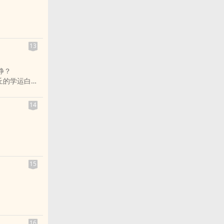
名自称是上古
，一时间确诊
信地望着眼前
场景
版。
般的高中生
13
，家破人亡的
静？
小组，寻不到
蓝的双眸斜斜
仲丘的学运白衫
乎被封住了，
，即将揭晓的新
014的故事
生活，又在疫
后退而摔了一
14
在昂诺的所有
笑音从他薄唇
才刚想说些什
15
的能力。
16