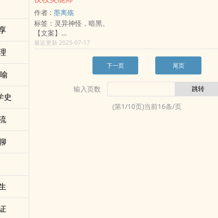
在无数次的惊险与刺激中，她才终于意识到，
／
漫漫之旅，只愿求无悔便足以。
+ 40% 和小伙伴组队旅游去
原来，她从一出生，就注定不平凡。
△ 将于２０２４．０４．２４星期二开更，预估维持每周一
作者 :
墨离殇
+150% 红白小可爱一起谈人生
而她与生俱来的力量，很可能比自己想像中的，还要来的珍贵
礼拜三早上８：００更新
标签：灵异神怪，暗黑。
白雪：是我数学不好吗？上面的%数怎看也不对啊……
享
除此之外，这一切的种种，似乎又与莫鷠扑朔迷离的身世背景
△ 封面是我自己画的，第一章回会奉上另一种版本的三人组
【文案】
红帽：%数不重要，跟我谈人生不是更好？
在一次又一次的穿越旅程中，她不但遇到了神秘的男孩——李
所以……希望大家喜欢！
她背负着满身罪孽，最亲的人只剩身为半妖的弟弟
最近更新 2025-07-17
白雪：一剑捅了你才是最好。
还意外发现了那本该被■■永远埋藏起来的真相，与所有事件
△ 本系列共会有六集，这集不是最后一集喔～
理
冷漠的拒绝任何人，笼罩在黑暗之中
女巫：歪？你们是不是忘了我？！
★这时，烟花「碰」的一声在空中绽放，
△ 非常重要的事先告知：这集的玥和草芜之间会有挺多粉红
家族血债，神选之人。
◆◆◆ ◆◆◆ ◆◆◆
下一页
尾页
色彩各异的花火偏爱似的落入李沐鳞浅色的眼眸中，好似乘载
是因为要整理心情所以会出现一些可能大家会有点无法接受的
他们背负着家族使命，在学园中奋力战斗
讽喻
✁ 以上%数并不可信
宇宙，绚烂不已。
面𫖮的地方会出现令人不适的轻微描述－－这些都是角色必
热血友谊，决不放弃任何一点机会
✁ 以游戏【狼人杀】为故事基础，为配合剧情，私设较多
他望向她，嘴角翘起好看的弧度，并朝她伸出手，「小语姐姐
输入页数
我自己不太相信大事在前就完全不会有私人情绪和情感等事情
家族继承者，伙伴们。
✁ 每周六晚上更新，已完稿，可放心掉坑
学史
妳吗？」
争完全不可能有肮脏之事发生的状况，这样太过圣人以及纯洁
少年少女的相遇，在那个平凡却又不平凡的夜晚
◆◆◆ ◆◆◆ ◆◆◆
(第
1
/
10
页)当前
16
条/页
有那幺一瞬间，夏荷语在他身上看见了莫鷠的笑颜，
子们不是这样的，人性也不可能一点瑕疵也无，希望大家可以
阴谋阳谋，重重迷团，灭门真相
❆ 2021/12/10 - POPO电子报 本月强作推荐 （挂上来告
两人的身影在交叠在一块，由于太过相像，让人一时分不清谁
流
喔，非常感谢！
起源于十年前的那个夜晚
❆ 2022/02/07 - 登上当周编辑推荐 （同样微爽所以公告天下
★「是啊，妖怪是存在的，就像人一样，妖怪也有分好妖与坏
／
强大，才能保护
ᐕ)⁾⁾◞我是灯灯子呀
华缓缓地说着，
▲ 各集连结
相信，无所不能
聊
▸ 个 站 @portaly.cc/a4light13
仿佛枯枝般的双手颤抖的抚过夏荷语的两颊，「夏荷语小姐，
影盾魔使Ⅰ 开端悄然而至
坚持，伺机反击
▸ 噗 浪 @a4light
比夏鸣少爷还要厉害许多啊！」
影盾魔使Ⅱ 缘起╳止步
破碎的心、深埋的记忆。
▸ 脸 书 @a4light13
说到「那个」名字时，她似乎还想起些什幺，混浊的眼眸中闪
影盾魔使Ⅲ 迄起，显露渐趋。
即使满身伤痕，也无法阻止那沸腾的血液。
▸ Ｉ Ｇ @a4light13
瞬间黯淡了下来。
影盾魔使Ⅳ 影，无，龙与世界
-----------------------------------------
生
听到对方莫名的赞美，夏荷语吓得连忙摇摇头，下意识否认道
影盾系列番外＆设定
墨墨没有存稿习惯
开玩笑了，我一个平凡人，
／
文章都是码完字就发上来
哪有什幺力量呀！」
本作品只在ＰＯＰＯ原创平台上发表，请勿随意抄袭或转贴或
证
所以填坑进度十分缓慢
正当夏荷语急着要解释，陈春华抢先一步开口道：「不，妳有
者请点进来这里看喔，谢谢配合：））
保证完结所以请放心食用