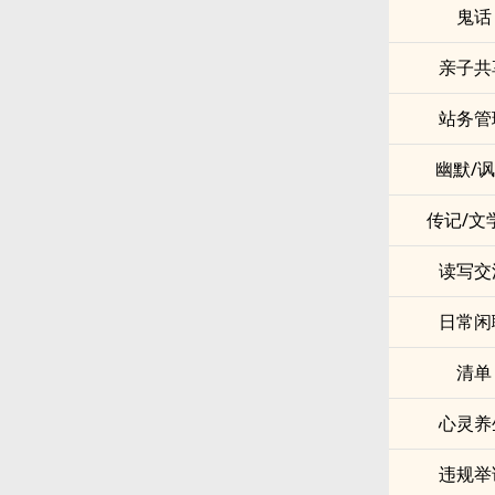
鬼话
亲子共
站务管
幽默/
传记/文
读写交
日常闲
清单
心灵养
违规举