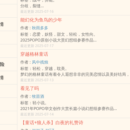
0.5：制境者 (这个就可以看了，我个人非常喜欢)
暖。然而，人类的围剿迫使赫玛为保护伊洛斯而重创沉眠，并
分歧，裂缝
01：碎梦→此书 *哥哥泛+药师凛
将蕴含本源力量的血液渡予伊洛斯，期望在她不在的岁月里，
泊泊鲜血
最近更新 2025-07-16
02：妖爱→(新版)→(剧情大改)→待开坑 *弟弟泫+封妖术拥
护她唯一的孩子。
为了做好万全准备迎接将近的战役，玥一行人把握着所剩无几
旧版《妖爱》→连结点我
伊洛斯没有辜负这份馈赠。赫玛的血液如同最后的钥匙，彻底
能幻化为鱼鸟的少年
使再如何准备也不可能会够。
情
03：知晓→待开坑 *全员大集合
能。她从懵懂的小血骸，成长为建立新秩序、终结战争的「血
作者 :
秋雨多多
玥钻研着提升能力，同时试图厘清心中那道过不去的坎、学会
他们之间，总是有着说不出来的缘分。
她统合血族，建立浮空都城，与残存的人类签订《暮光契约》
标签：恋爱，妖怪，甜文，轻松，女性向。
重要的是如何珍惜每个和重要之人相处的时间。
六岁那年，他与她的初遇。
单纯而执着的信念，为母亲创造一个再也无人能伤害她们的世
2025POPO原创小说大赏幻想组参赛作品
耶里佳不仅得随时保持清晰的思绪，也需要花时间整理心情，
弟弟泫重病，族内唯一的见习药师却是那个他印象不好的女孩
数个世纪后，赫玛自沉睡中苏醒，映入眼帘的是一个由她「孩
♤使用言灵，是要付出代价的……♤
最近更新 2025-07-17
到自身心态的变化，也许将因私事影响到公事，从而做出不可
十四岁那年，前任狐王驾崩。
的、完全陌生的王朝。她阴差阳错地以「血仆」身份，被送至
北冥有鱼，其名为鲲。鲲之大，不知其几千里也。化而为鸟，
草芜正在学习团队合作、学习自身的价值，为了实现遭囚以来
是他亲手弑父，为保护她而处处逼迫她离开。
的亲王——「洛伊丝」身边。
穿越格林童话
之背，不知其几千里也；怒而飞，其翼若垂天之云。是鸟也，
了走入玥的生活，因为得到了可能性而想试着一步步走到玥身
十六岁那年，她代替他承担了叛徒之罪，成了狐族的逃犯。
一场充满试探、伪装与心照不宣的主仆游戏悄然上演。
作者 :
风中残烛
南冥。南冥者，天池也。
冒险
各自的课题与训练，加上龙王提供了方法加强自方军力，大伙
被陷害的他，一气之下，下令杀了所有妖言惑众的族人。
殊不知，这位看似体弱的亲王，正是她苦苦寻觅的、已登顶为
标签：轻松，穿越，耽美。
——来自庄子《逍遥游》
接下来闯入龙族地盘的不速之客更是让他们得到意想不到的助
第一次的亲吻，她从天而降，压在他身上，却非说是他非礼她
物」。
梦幻的格林童话有着令人遐想非非的完美恋情以及美好结局，
直到现在她才意识到，原来从那天开始，
促成神秘而危险的种族和他们结盟。
「你这个小人！非、非礼我！难道不知道我是谁嘛！？」──
当伪装褪去，身份揭晓，横亘在母女之间的，是数百年的孤独
情
却不像我们以往熟知的如此美好，有着恋童僻的变态父亲、想
最近更新 2025-07-13
在那只闪烁着幽幽蓝光的鸟儿现身在眼前的瞬间，
然而，当他们尽全力备战的期间，也代表西尔埃诺有时间做好
「愚蠢，是妳自己掉下来的！」──宫褚泛
海的眷恋，以及一场迟来已久的温柔清算。
己的母亲、恋尸僻的王子...无数的危机潜伏在背后...
就是她偏离日常生活的起始点。
只是，𫖮暗中进行的计划，让西尔埃诺方寸大乱，同样也导致
第二次的亲吻，他主动吻了她，却是对她冷嘲热讽。
看见了吗
2025.10.18 正文完结
在危险的新世界存活的同时寻找真命天子，再逗逼穿越系统的
夏荷语，自小便被周遭的人戏称为「楣姑娘」。
机。
「你这家伙！做什幺！」──夜凛落
10.19起番外不定时掉落～
作者 :
牧苗酒
了探索充满暴力美学的原版格林童话。
她从小就被亲身父母抛弃，才刚被人收养不久，养父母又因创
然后，战争开打了。
「怎幺？那个狐后不就是派妳来讨我的吻的吗？呵，可笑，滚
插图不定时补全～
标签：轻小说。
穿越ＸＢＬＸ系统
毒瘾。
「兵败如山倒这件事并非空穴来风，这是他最清楚不过的事。
妳！」──宫褚泛
以上，阅读愉快～
2021年POPO华文创作大赏长篇小说幻想组参赛作品
p.s. 封面是自制的...
虽说命运捉弄人，但她仍争气的在半工半读之下考上了顶大历
「加派更多增援，非得死守住才行！」
第三次亲吻，她对他伸出援手，只因他被陷害，差点重伤不治
十五年前，S病毒蔓延全球，S医学小组研发出疫苗却出现少
最近更新 2025-07-14
人生第一个男朋友！
「别多想了，不是他们死，就是我们死。」
「活着好吗？」──夜凛落
的状况，导致群众失控将成员殴打致死的惨事发生，随后其他
她原本以为，大学生活将会是她逆转人生的开端，然而，命运
「就让我看看，在全力之下，你能领教几招？」
【童话+狼人杀】白夜的礼赞诗
「好……。」──宫褚泛
奇失踪，相关的研究资料也被不明人士毁于一旦，引发各界哗
动，
计划一环接着一环，你攻我守，相互较劲，双方都在试图抢下
●封面为自制(图源pngtree)、羽棠、凌紫叶(图为网上找，侵删