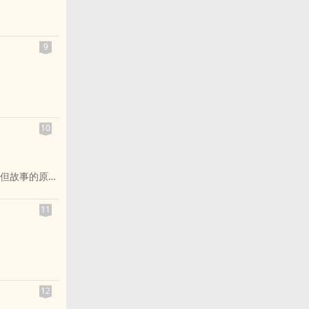
在沉睡前夕，
这份馈赠能保
有者丹
的时间－－即
激发了她的潜
9
祖」。
保护自己，更
，只为了一个
界。
如果没有意识
。
子」所创造
挽回的决策。
一位神秘病弱
其名为鹏。鹏
所愿，也是为
10
海运则将徙于
边。
儿羽翼渐丰，
王的「小怪
力，并且意外
。
但故事的原版
夜凛落
等待、深沉如
尽办法杀掉自
准备－－
𫖮自身陷入危
11
陪伴下，踏上
业失败而染上
！别再我看到
」
史系，还交到
。
数人施打后死亡
S小组成员离
的齿轮再次转
12
然，留下的一
首战胜利－－
)