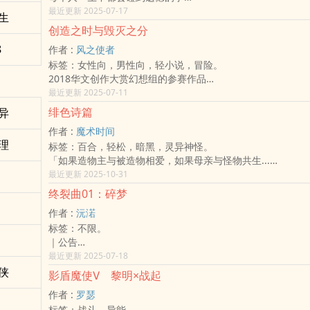
想见的人、想说的话、想做的事、想看的风景......
最近更新 2025-07-17
生
每个遗失的瞬间都是一种遗憾
创造之时与毁灭之分
想要弥补遗憾吗?
8
作者 :
风之使者
欢银来到遗憾咖啡厅，叶子咖啡师很高兴为您调制一杯属于你
标签：女性向，男性向，轻小说，冒险。
2018华文创作大赏幻想组的参赛作品
探知有许多空间世界的时代，有一名天才少年在一场意外之中
最近更新 2025-07-11
谓的未知世界，而一场被人设计的冒现就此展开
绯色诗篇
异
作者 :
魔术时间
理
标签：百合，轻松，暗黑，灵异神怪。
「如果造物主与被造物相爱，如果母亲与怪物共生...
这便是文明毁灭后，最温柔也最偏执的童话。」
最近更新 2025-10-31
在人类文明巅峰之际，对永生的傲慢渴望催生了灾难。奥林帕
终裂曲01：碎梦
罗米修斯计划」创造了完美的永生生命体，代号「该隐」的赫
作者 :
沅渃
自诞生之初，她便被囚于地下实验室，在漫长的囚禁中冷眼见
标签：不限。
与疯狂。
｜公告
当以她基因为蓝本的「永生疫苗」引发灭世灾难，血色黎明降
24.08.12转收费
最近更新 2025-07-18
覆。赫玛终于踏出牢笼，在荒芜的废土上开始永恒的流浪。她
虽说黑历史很可爱，但不推荐大家看，因为我会写出更好的，
侠
光中学会温暖，亦在失去中体会悲伤。直到她遇见了一只与众
影盾魔使Ⅴ 黎明×战起
大家按错XD
保有基本意识、会因弄脏衣角而苦恼的小血骸「伊洛斯」。
作者 :
罗瑟
终裂曲四部
一段跨越物种的教导与守护就此展开。赫玛为她命名，教她知
标签：战斗，异能。