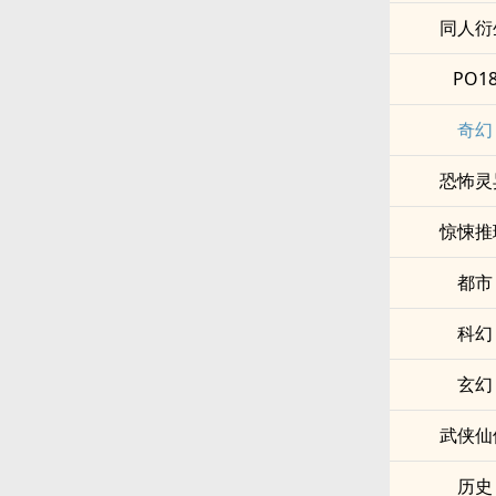
同人衍
PO1
奇幻
恐怖灵
惊悚推
都市
科幻
玄幻
武侠仙
历史