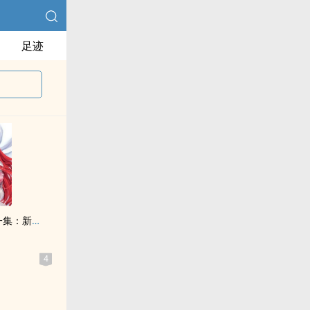
足迹
纯情主人俏女仆 第一集：新世纪女仆降临
4