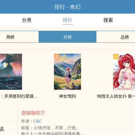
排行 - 奇幻
分类
排行
搜索
周榜
月榜
总榜
《末日试炼：开局签到行星级避难所》
神女驾到
遗憾咖啡厅
作者 :
C&C
标签：心情抒发，不限，疗愈。
说
每个人一生中都会碰到遗憾的事