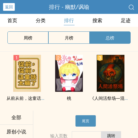
排行 - 幽默/讽喻
返回
首页
分类
排行
搜索
足迹
周榜
月榜
总榜
从前从前，这童话太癫了
桃
《人间活祭场—混世魔王：翟沁雪》
全部
尾页
原创小说
输入页数