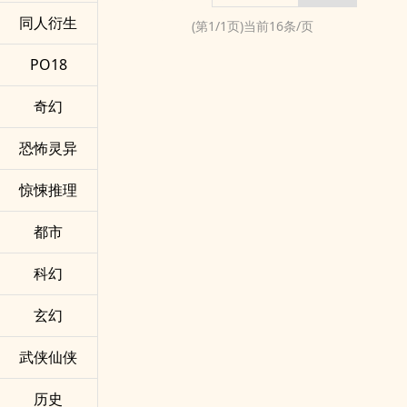
同人衍生
(第
1
/
1
页)当前
16
条/页
PO18
奇幻
恐怖灵异
惊悚推理
都市
科幻
玄幻
武侠仙侠
历史