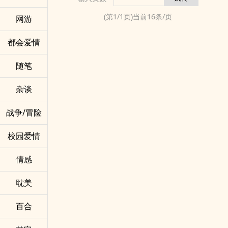
新书目前有存稿，每晚八点，一天五章!
(第
1
/
1
页)当前
16
条/页
网游
都会爱情
随笔
杂谈
战争/冒险
校园爱情
情感
耽美
百合