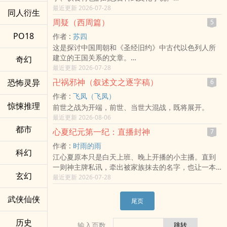
故事以现代日本为舞台，描写源氏、平氏、藤原氏跟
最近更新 2026-07-28
同人衍生
橘氏四大家族延续近千年的文化竞争。武士头的源太
周疑（西周篇）
5
郎与公主切的平御子，在学习院的校园里，于弓道、
PO18
作者 :
苏四
流镝马、茶道、相扑、和菓子与乌龙面等传统文化之
这是探讨中国周朝和《圣经旧约》中古代以色列人所
间，进而展开一段跨越历史宿命的爱情恋曲。
建立的王国关系的文章。
奇幻
全书透过人物故事串联日本的神事、饮食、礼仪、武
感谢AI的帮助，无人工智慧，就没有此书出现的可
最近更新 2026-07-28
艺、美学与历史，使读者在阅读小说的同时，也如同
能。
翻阅一本充满故事性的日本文化百科。
卍祸邪神（叙述文之逐字稿）
恐怖灵异
6
作者 :
飞凤（飞凤）
惊悚推理
前世之战为开端，前世、当世大混战，既将展开。
最近更新 2026-08-06
都市
心夏纪元第一纪：直播封神
7
作者 :
时雨的雨
科幻
江心夏原本只是白天上班、晚上开播的小主播。直到
一则神主牌私讯，牵出被家族抹去的名字，也让一本
玄幻
灰册子在镜头外悄然翻页。 他以为自己只是在整理人
最近更新 2026-07-28
间旧事，却不知道每一次守住名字、饭水、香火与承
诺，都在替信仰立下第一块根基。 当直播间的观众开
武侠仙侠
尾页
始相信他，当亡者与活人都在门外等待，六界也终于
注意到：有人，正在人间揭开他们的故事。
历史
输入页数