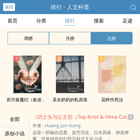
排行 - 人文科普
返回
首页
分类
排行
搜索
足迹
周榜
月榜
总榜
邪月炼魔纪（叙述文之逐字稿）
圣女奶奶的私房菜
花样作死法
《武士头与公主切（Top Knot & Hime Cut）》
4
全部
作者 :
Huang Jun-Xiang
这是一部融合恋爱、架空历史、日本风格、神道神
原创小说
事、饮食特色的幻想百科式文化小说。