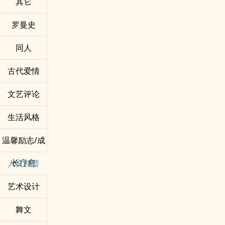
其它
罗曼史
同人
古代爱情
文艺评论
生活风格
温馨励志/成
长疗愈
人文科普
艺术设计
舞文