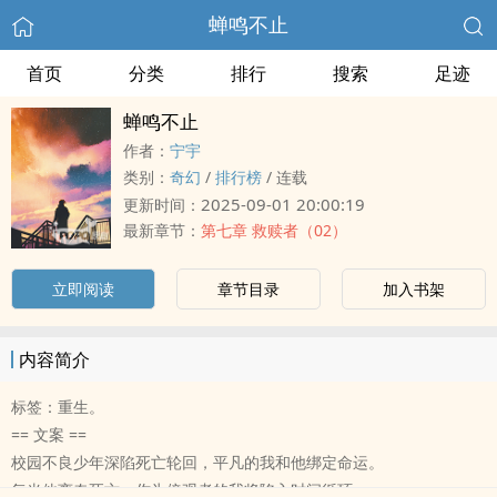
蝉鸣不止
首页
分类
排行
搜索
足迹
蝉鸣不止
作者：
宁宇
类别：
奇幻
/
排行榜
/
连载
2025-09-01 20:00:19
更新时间：
最新章节：
第七章 救赎者（02）
立即阅读
章节目录
加入书架
内容简介
标签：重生。
== 文案 ==
校园不良少年深陷死亡轮回，平凡的我和他绑定命运。
每当他离奇死亡，作为傍观者的我将陷入时间循环。