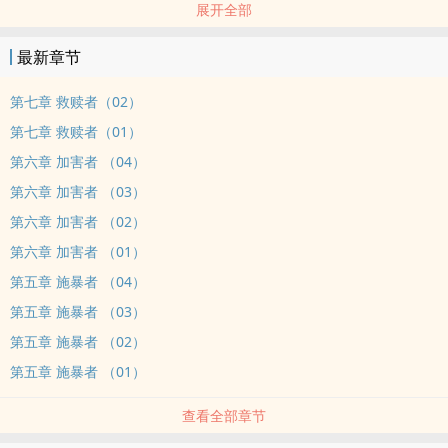
展开全部
收集不完的猫咪印章，写不完的拯救笔记，翻不掉的死亡章节……
光怪陆离，暴烈炙热——
最新章节
为了渡过17岁的夏天，我要努力助他活下去。
#正文第三人称
第七章 救赎者（02）
== 章节 ==
第七章 救赎者（01）
旁观者
第六章 加害者 （04）
观察者
第六章 加害者 （03）
拯救者
受害者
第六章 加害者 （02）
施暴者
第六章 加害者 （01）
加害者
第五章 施暴者 （04）
救赎者
第五章 施暴者 （03）
第五章 施暴者 （02）
第五章 施暴者 （01）
查看全部章节