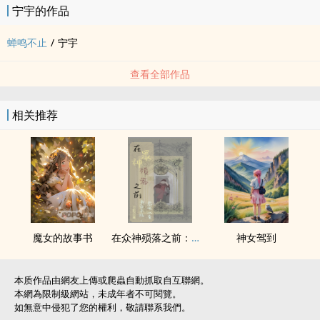
宁宇的作品
蝉鸣不止
/
宁宇
查看全部作品
相关推荐
魔女的故事书
在众神殒落之前：黄昏未临，黎明以至
神女驾到
本质作品由網友上傳或爬蟲自動抓取自互聯網。
本網為限制級網站，未成年者不可閱覽。
如無意中侵犯了您的權利，敬請聯系我們。