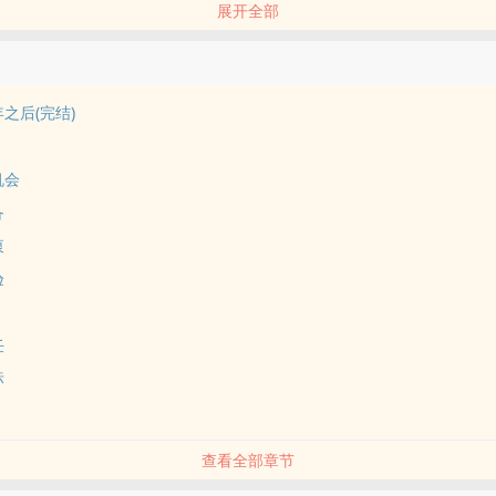
展开全部
对自己有兴趣或喜欢的事情会多加关注。
的双眼非常美丽，白金色的长发耀眼迷人，稚嫩的脸蛋让人很想紧紧抱住
，个性冷静沉稳、精明干练，学习能力优秀，但其实内心抱有赤子之心，
查到底。
年之后(完结)
淡，善于计算规划，行动果断、做事干净俐落，有着一头天空蓝的清爽短
眼睛，是共和派神秘组织的成员，对共和国有非常强烈的执着。对美好的
机会
，甚至在内心认为美好的东西都是神所创造出来的礼物，因此对伊芙有一
备
衷
验
任
标
查看全部章节