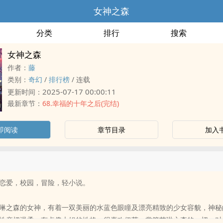
女神之森
分类
排行
搜索
女神之森
作者：
藤
类别：
奇幻
/
排行榜
/
连载
2025-07-17 00:00:11
更新时间：
最新章节：
68.幸福的十年之后(完结)
即阅读
章节目录
加入
恋爱，校园，冒险，轻小说。
琳之森的女神，有着一双美丽的水蓝色眼瞳及漂亮精致的少女容貌，神秘
性亲切温柔，有点傻大姐的性格，很喜欢伊芙。掌管艾琳之森的一切，对