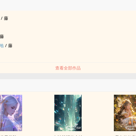
/
藤
藤
地
/
藤
查看全部作品