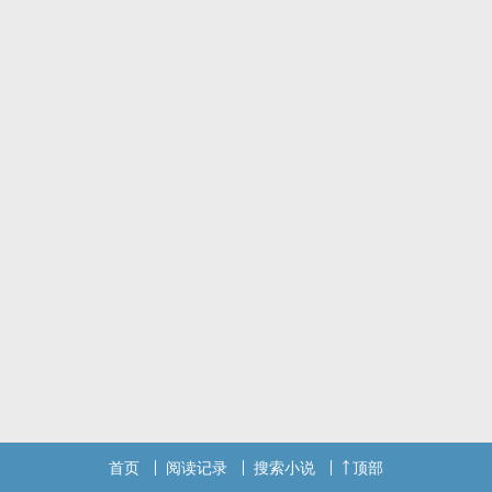
光怪陆离，暴烈炙热——
为了渡过17岁的夏天，我要努力助他活下去。
#正文第三人称
== 章节 ==
旁观者
观察者
拯救者
受害者
施暴者
加害者
救赎者
首页
阅读记录
搜索小说
顶部