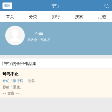
宁宇
返回
首页
分类
排行
搜索
足迹
宁宇
共收录 1 部作品
宁宇的全部作品集
蝉鸣不止
奇幻
/
排行榜
连载
标签：重生。
== 文案 ==
校园不良少年深陷死亡轮回，平凡的我和他绑定命运。
每当他离奇死亡，作为傍观者的我将陷入时间循环。
收集不完的猫咪印章，写不完的拯救笔记，翻不掉的死亡章节……