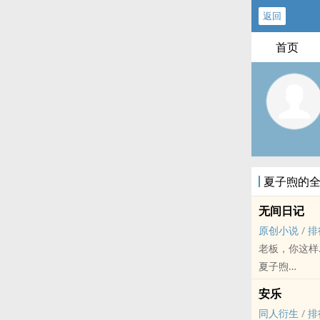
返回
首页
夏子煦的
无间日记
原创小说
/
排
老板，你这样
夏子煦
原创小说 - BL
安乐
现代 - HE -
同人衍生
/
排
阴差阳错