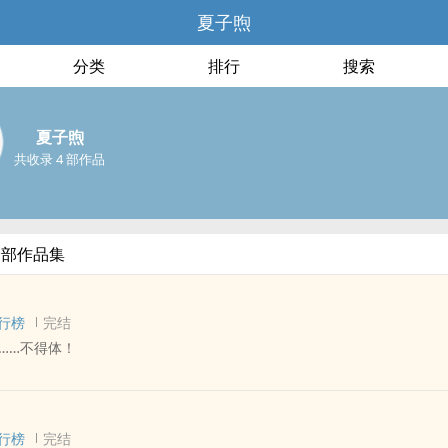
夏子煦
分类
排行
搜索
夏子煦
共收录 4 部作品
全部作品集
行榜
完结
……不得体！
 - 长篇 - 完结
 小甜饼 - 谐趣
行榜
完结