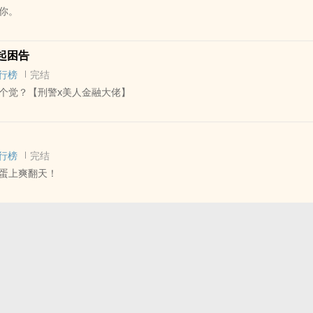
你。
底讲相声，最后卧成公司老大的故事。（已完结）
，我有一个好消息和一个坏消息，你想先听哪一个？”
 - 瓶邪[张起灵/吴邪] 同人衍生 - BL
：“先听坏消息吧。”
起困告
 全年龄 - 现代
消息是我老板竟然想睡我。”
行榜
完结
 - 1v1
”
个觉？【刑警x美人金融大佬】
前诵经，因参不透情之一字而自愿入人世轮回。临行前佛祖问我，你想不
俩出柜了。”
刻：“出轨？”
 - 大长篇 - 完结
 阴差阳错 - 强强
出你的样貌让我看。
行榜
完结
何我的伴侣是个男人？
蛋上爽翻天！
经被你拉下马三年了。
这个人福报深厚，能化去你所有的孽障，助你早日参破红尘，脱离轮回苦
”
?
普度众生损耗功德，因此只有三十年的阳寿。
 - 瓶邪[张起灵/吴邪] 同人衍生 - BL
找了个温柔体贴器大活好的男朋友，而且还扬言要打爆你的狗头。
伴侣，三十年那也太短了。有没有什幺办法能够延长他的寿命？
 谐趣 - 小甜饼
了：“这他妈算哪门子的好消息！！谁他妈要跟你出柜了？！！”
理医师x病人，实正直刑警x美人金融大佬的故事。他们互相伤害、互相欺
一命换一命，别无他法。
同人
雕有，暗黑有，‌性‌‎虐‍‎‌有，‌‍调‍教‎‎‍有，穿刺有，刀没有。总体来说还是
当一个人既是毒药又是镇痛剂时，这个人给你的痛苦越深，其镇痛剂之价
的寿命长吗？如果我的寿命长的话就把我的命跟他换了吧。这个人看起来
干掉小哥？当然只有风油精。
隔日更，一般晚上11点更。】
，HE，已完结。所有地名、人名纯属虚构，如有雷同纯属巧合。
够比我更好地利用余下几十年的时间。
话不多说，笑就完了。
两个男主的声音好听到要怀孕。
改命必遭天谴，你还愿意换吗？
期掉落的番外。