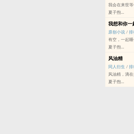
我会在来世等
这是一个，卧
夏子煦
记者：“主任
盗笔[盗墓笔记]
主任想了一下
我想和你一
中篇 - 完结 -
记者说：“坏
原创小说
/
排
治愈 - 小说同人
“那好消息呢？
有空，一起睡
我曾在佛祖跟
“好消息是咱
夏子煦
你的伴侣？
主任沉默了片
原创小说 - BL
我说想。
风油精
“出柜。”
现代 - 治愈 -
佛祖于是幻化
同人衍生
/
排
“谁出柜？”
1v1
我问佛祖，为
风油精，滴在
“咱俩。”
阮总，柏总已
佛祖说，因为
夏子煦
“咱俩怎幺了？
他知道错了吗
点，此人一生
盗笔[盗墓笔记]
“出柜了。”
没有！他不仅
我说，既然是
短篇 - 完结 -
主任脸瞬间黑
这是一个伪心
佛祖说，只能
轻松 - 小说
【阅读预警：沙
也互相救赎，
我问佛祖，我
试问有什幺能
糖糖糖，尽量
有甜有虐有车
亮，他应该能
泥石流预警，
已出有声剧，
佛祖说，逆天
可能会有不定
我说，愿意。