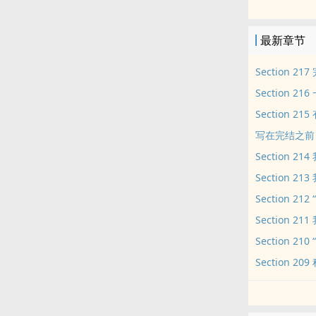
1v1
阮总，柏总已
最新章节
他知道错了吗
没有！他不仅
Section 2
这是一个伪心
Section 21
也互相救赎，
Section 2
有甜有虐有车
写在完结之前
已出有声剧，
可能会有不定
Section 2
目前在更的有
Section
>>/threads/1
Section 21
《蓝嘴唇》，
Section 2
唱。传送门>>/th
Section 21
《马蒂尔餐厅》
《两耳之间》
​Section 
看过原着也完全不