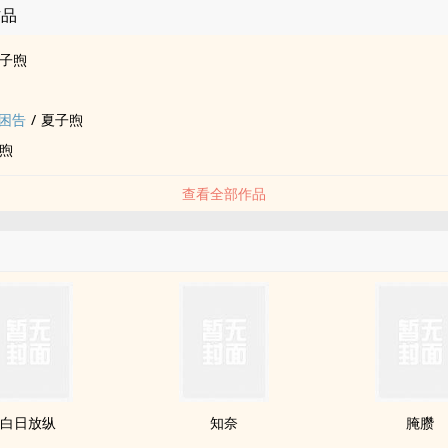
作品
子煦
困告
/
夏子煦
煦
查看全部作品
白日放纵
知奈
腌臜