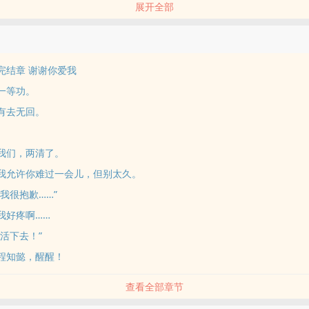
展开全部
经被你拉下马三年了。
?
找了个温柔体贴器大活好的男朋友，而且还扬言要打爆你的狗头。
17 完结章 谢谢你爱我
理医师x病人，实正直刑警x美人金融大佬的故事。他们互相伤害、互相欺
6 一等功。
当一个人既是毒药又是镇痛剂时，这个人给你的痛苦越深，其镇痛剂之价
15 有去无回。
，HE，已完结。所有地名、人名纯属虚构，如有雷同纯属巧合。
两个男主的声音好听到要怀孕。
期掉落的番外。
14 我们，两清了。
《卧底大佬》，沙雕文学小甜饼，全程哈哈哈，一个卧底卧成公司老大的
 213 我允许你难过一会儿，但别太久。
07362/profile
2 “我很抱歉……”
困告剧情线五年前发生的事，一个开‎‍成‌人‌‎用品店的老板，一个每周来买
11 我好疼啊……
reads/64762/profile
0 “活下去！”
一个小变态遇上个大变态，两个变态对着骚。传送门>>/threads/71515/pr
，一个性功能障碍患者和性治疗师之间的故事。同人作品，架空文有完整
209 程知懿，醒醒！
影响阅读的。传送门>>/threads/79887/profile
查看全部章节