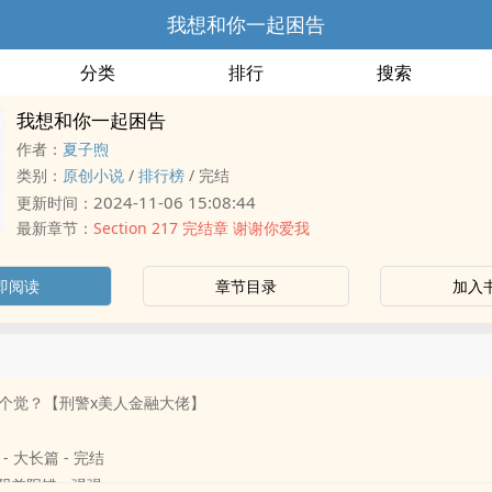
我想和你一起困告
分类
排行
搜索
我想和你一起困告
作者：
夏子煦
类别：
原创小说
/
排行榜
/
完结
2024-11-06 15:08:44
更新时间：
最新章节：
Section 217 完结章 谢谢你爱我
即阅读
章节目录
加入
个觉？【刑警x美人金融大佬】
 - 大长篇 - 完结
 阴差阳错 - 强强