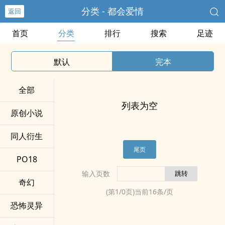
分类 - 都会爱情
返回
首页
分类
排行
搜索
足迹
默认
完本
全部
列表为空
原创小说
同人衍生
尾页
PO18
输入页数
奇幻
(第
1
/
0
页)当前
16
条/页
恐怖灵异