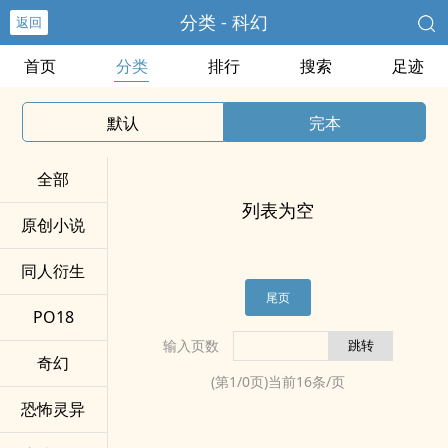
分类 - 科幻
返回
首页
分类
排行
搜索
足迹
默认
完本
全部
列表为空
原创小说
同人衍生
尾页
PO18
输入页数
奇幻
(第
1
/
0
页)当前
16
条/页
恐怖灵异