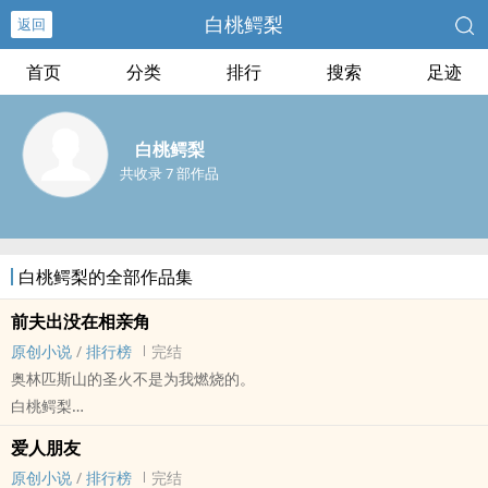
白桃鳄梨
返回
首页
分类
排行
搜索
足迹
白桃鳄梨
共收录 7 部作品
白桃鳄梨的全部作品集
前夫出没在相亲角
原创小说
/
排行榜
完结
奥林匹斯山的圣火不是为我燃烧的。
白桃鳄梨
原创小说 - BL - 中篇 - 完结
爱人朋友
现代 - BE - 狗血 - 虐文
原创小说
/
排行榜
完结
第一人称