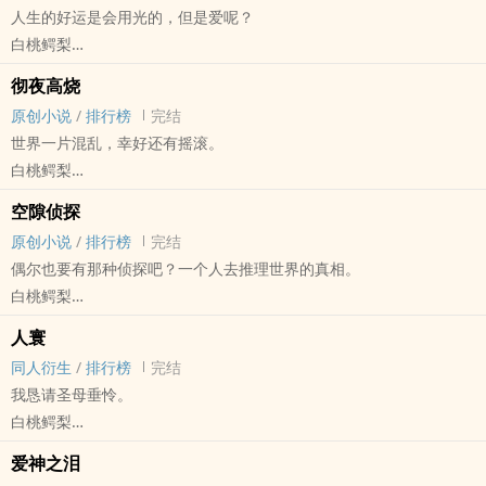
人生的好运是会用光的，但是爱呢？
是的，宋钦文是我的前夫。我们在感情方面出现了一些问题，所以才
白桃鳄梨
会预约今天的婚姻情感咨询。他没有来，因为他出轨了。他现在整天
原创小说 - BL - 长篇 - 完结
整夜不回家，我只有偶尔路过人民公园的相亲角时才能看到他。
彻夜高烧
现代 - HE - 年下
求婚？提出求婚的人不是我，是他。
原创小说
/
排行榜
完结
人生的好运是会用光的，但是爱也包含在好运里吗？爱到底是什幺东
三年前，我们在巴黎旅游，订了一间又脏又破的廉价酒店，半夜老鼠
世界一片混乱，幸好还有摇滚。
西？
吵个不停，我睡不着。他开灯抓老鼠，抓了一通，鸡飞狗跳的，我不
白桃鳄梨
一段学着接受失去的过程，一个兜兜转转回到原点，却又失而复得的
知道他在忙什幺。一阵后，他回过头，很高兴地看着我，说他逮到一
原创小说 - BL - 中篇 - 完结
故事。
空隙侦探
只在他行李箱里偷吃方便面的老鼠。他还说法国老鼠的胃很娇贵，对
现代 - 多重视角
一个满身糊涂账的人，一个穿着大人衣服的人。一群游荡在都市里，
原创小说
/
排行榜
完结
这种廉价的东方垃圾食品消化不良，刚一拽住尾巴就紧张得吐了。我
“我存在我存在我存在。”——西尔维亚·普拉斯
感到饥饿的人。
偶尔也要有那种侦探吧？一个人去推理世界的真相。
没看到老鼠，只看到他从手上变出一枚戒指，他告诉我是老鼠吐出了
一个摇滚乐队的故事。主唱中心，贝斯手x主唱。年上。
多视角，第一人称，本质甜文，其实是两个笨蛋的故事。
白桃鳄梨
那枚戒指。然后他拿着戒指对我说，郑慈，我们结婚吧。
主要预警：非线性叙事，雷点多。人物道德感低，且人物关系混乱
ps 角色三观不代表作者三观！首发长佩：芬梨港
原创小说 - BL - 长篇 - 完结
我当时觉得他脑子有病。
（含bg，gl），存在重要角色死亡。雷点低者谨慎阅读，尽量不要骂
人寰
奇幻
其实更有病的人是我。那天晚上，我答应了他的求婚。
作者。
同人衍生
/
排行榜
完结
“真爱是可能的 / 但只会发生在来世——发生在新人类身上 / 对我们来
竞技游泳题材。宋钦文x郑慈，天才游泳运动员x剧团打工人，体育生x
其他预警：视角切换较为频繁，无主视角，可能会引起阅读不适。
我恳请圣母垂怜。
说已经太迟”——《极乐迪斯科》
文科生（*竞技体育之美在于血与泪，文中所有比赛均为虚构）
白桃鳄梨
我们看到的现实就是全部了吗？世界上会不会有现实到达不了的地
“科斯蒂亚教练告诉过我们，看到泳池的时候，你不要把它当成比赛场
最终幻想[Final Fantasy（最终幻想）系列单机及网络游戏] - SC[萨菲
方？偶尔也要有那种侦探吧？他连自己是谁，从哪里来都搞不清楚，
地，你要想：此处通往繁星。”
爱神之泪
罗斯/克劳德] 同人衍生 - 游戏同人 - BL - 短篇
但他会去到现实之外的世界，一个人推理世界的真相。