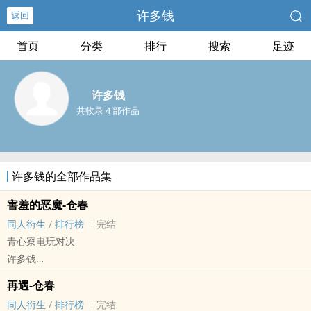
许多钱
返回
首页
分类
排行
搜索
足迹
许多钱
共收录 4 部作品
许多钱的全部作品集
害羞的恶魔-仓春
同人衍生
/
排行榜
完结
青心寮电玩对决
许多钱
钻A[钻石王牌] - 仓春 同人衍生 - 动漫同人 - BL
再遇-仓春
短篇 - 完结
同人衍生
/
排行榜
完结
cp：仓持洋一X小凑春市，微量御泽