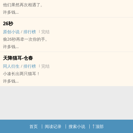
他们果然再次相遇了。
是给仓春的情人节贺文~写完存不久呜呜，等不及就发了！
许多钱
灵感来自act2第43集的夏季集训+公式书上的设定
钻A[钻石王牌] - 仓春 同人衍生 - 动漫同人 - BL - 短篇
设定里写着仓持是青心寮里最会打电玩的人，技术流春市则位居第
26秒
完结 - HE - 第三人称 - 1v1
二，下面还贴了一张赛程表，是高尔夫电玩比赛。
原创小说
/
排行榜
完结
4K小短篇，仓持洋一X小凑春市，实在是太冷了只能自割腿肉T T
可惜我找了很久都没找到高尔夫电玩比较详细的介绍视频。本来想让
偷26秒再牵一次你的手。
私心安排了小时候的一次相遇，但是没有写到感情向呜呜，下次一定
他们两用街头霸王打的，角色都选好了，恶趣味地给小春选择了春
许多钱
（应该……有下次……）
丽，仓持则是速度很快的肯，结果也没派上用场哈哈。最后选择了沿
原创小说 - 现代 - BL - 短篇
二游间天下第一！！！
天降猫耳-仓春
用原作里的“任天堂明星大乱斗”，但是不敢详细描写啦~因为我没有
完结 - 第三人称 - BE - 肉渣
同人衍生
/
排行榜
完结
switch（怨念）
偷26秒再牵一次你的手。
小凑长出两只猫耳！
祝我的宇宙第一二游间永远幸福快乐！今年在甲子园大放光彩~！！
（去年某晚上睡不着，从凌晨两点写到四点半的产物，其实我觉得是
许多钱
（寺爹，我跪下来求你了）
OE哈哈哈~）
钻A[钻石王牌] - 仓春 同人衍生 - BL - 短篇 - 完结
HE - 小甜饼 - 原作向
小凑长出两只猫耳朵^ ^
首页
阅读记录
搜索小说
顶部