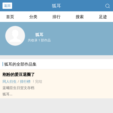
狐耳
返回
首页
分类
排行
搜索
足迹
狐耳
共收录 1 部作品
狐耳的全部作品集
刚粉的爱豆退圈了
同人衍生
/
排行榜
完结
蓝曦臣生日贺文存档
狐耳
魔道[魔道祖师] - 曦瑶 同人衍生 - BL - 短篇
完结 - 现代 - 轻松 - 娱乐圈
1v1 - AU