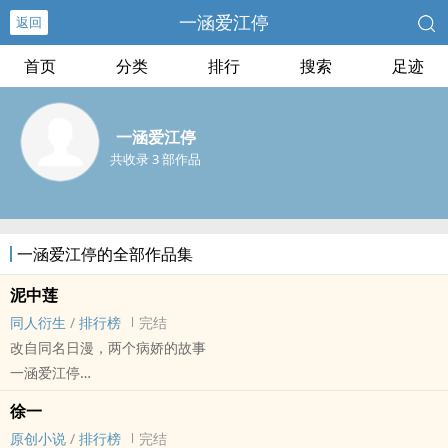
一涵爱江停
返回
首页
分类
排行
搜索
足迹
一涵爱江停
共收录 3 部作品
一涵爱江停的全部作品集
泥中莲
同人衍生
/
排行榜
完结
改自同名日漫，两个病娇的故事
一涵爱江停
- 同人衍生 - BL - 完结 - 肉渣
徐一
狗血 - 年下 - 骨科 - 病娇
原创小说
/
排行榜
完结
短篇