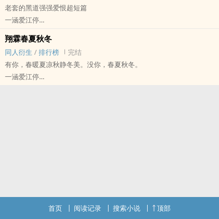
老套的黑道强强爱恨超短篇
橘秋生×橘元春
一涵爱江停
别人眼中的乖孩子弟弟攻×别人眼中的‌‍‍淫‍‎‌乱‍‍烂哥哥受
原创小说 - BL - 短篇 - 完结
骨科。两个病娇的爱情故事。
翔霖春夏秋冬
OE - 现代 - 狗血 - 黑道
改自同名日漫，侵删
同人衍生
/
排行榜
完结
强强
有你，春暖夏凉秋静冬美。没你，春夏秋冬。
一涵爱江停
- 翔霖 同人衍生 - BL - 短篇 - 完结
OE - 轻松 - 狗血 - 第三人称
建议搭配哥哥的《春夏秋冬》食用
首页
阅读记录
搜索小说
顶部