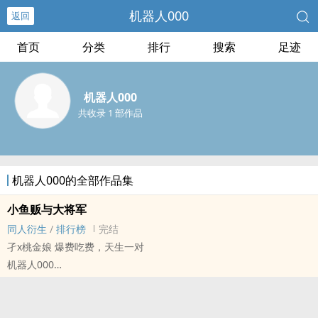
机器人000
返回
首页
分类
排行
搜索
足迹
机器人000
共收录 1 部作品
机器人000的全部作品集
小鱼贩与大将军
同人衍生
/
排行榜
完结
孑x桃金娘 爆费吃费，天生一对
机器人000
明日方舟[明日方舟] - 孑/桃金娘 同人衍生 - 游戏同人 - BG
短篇 - 完结
随便写写