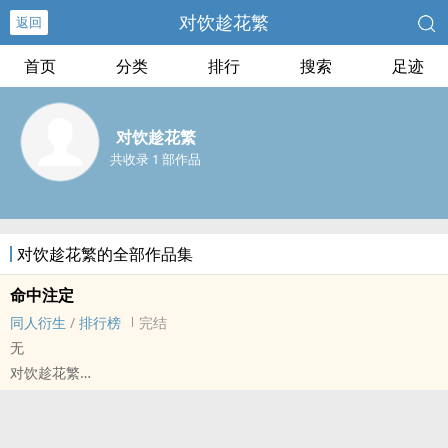
对饮趁花繁
返回
首页
分类
排行
搜索
足迹
对饮趁花繁
共收录 1 部作品
对饮趁花繁的全部作品集
命中注定
同人衍生
/
排行榜
完结
无
对饮趁花繁
电竞同人 - 天卓 同人衍生 - 真人同人 - BL - 完结
中篇