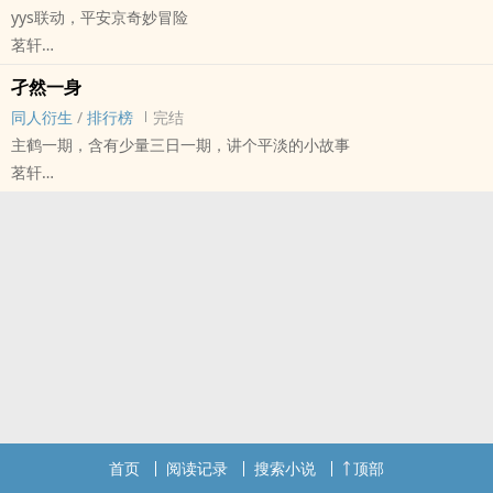
yys联动，平安京奇妙冒险
2.r18，xp产物，很雷，有强制剧情，精神控制，dirty talk，等等等
茗轩
等，看不下去快跑
全职[全职高手] - 王喻[王杰希/喻文州] 同人衍生 - 小说同人
3.奇怪设定：黑暗哨兵朔间凛月因任务死亡后精神体意外存活并被带
孑然一身
BL - 短篇 - 完结
回塔
同人衍生
/
排行榜
完结
4.有濑名泉和大神晃牙搭档提及
主鹤一期，含有少量三日一期，讲个平淡的小故事
茗轩
刀剑乱舞[刀剑乱舞] - 鹤一期[鹤丸国永/一期一振] 同人衍生 - 游戏同
人
BL - 短篇 - 完结 - 现代
狗血 - 第三人称
1.双时间线，讲鹤丸国永，一期一振，三日月宗近三个人的事
2.本文cp为鹤一期/三日一期，但存在伪三日鹤剧情且篇幅较大，但请
相信三日鹤之间完全没有爱，连同床异梦都算不上
3.亲测，对三日鹤粉的不友好程度非常大，建议cp洁癖和三日鹤狂热
分子都不要阅读
4.本文没有原创人物
首页
阅读记录
搜索小说
顶部
5.全文1w2，不嫌弃的话请开始阅读