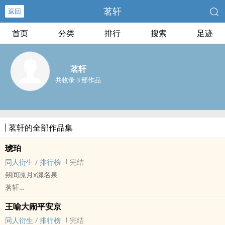
茗轩
返回
首页
分类
排行
搜索
足迹
茗轩
共收录 3 部作品
茗轩的全部作品集
琥珀
同人衍生
/
排行榜
完结
朔间凛月x濑名泉
茗轩
ES[偶像梦幻祭] - 凛泉 同人衍生 - BL - 短篇 - 完结
王喻大闹平安京
warning：
同人衍生
/
排行榜
完结
1.哨向设定，朔间凛月x濑名泉