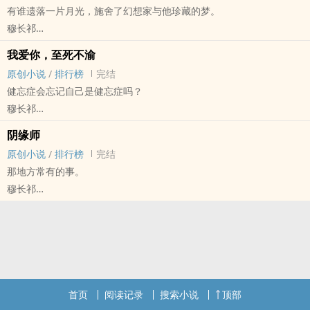
有谁遗落一片月光，施舍了幻想家与他珍藏的梦。
攻受倒置，存在原炮灰攻变受的设定
穆长祁
人物来自原文“娱乐圈”篇章
原创小说 - BL - 短篇 - 完结
（因为朋友追原小说但是想看小世界配角们不一样的结局，所以写了
我爱你，至死不渝
现代 - OE - 轻松
原创小说
/
排行榜
完结
繁星邮局服务手册：顾客需求至上，切记量力而行。
健忘症会忘记自己是健忘症吗？
施月×屠越，1v1
穆长祁
（即兴产物没有逻辑，随意看啦）
原创小说 - BL - 短篇 - 完结
阴缘师
现代 - 第一人称 - 第六期征集
原创小说
/
排行榜
完结
那地方常有的事。
穆长祁
原创小说 - 无CP - 短篇 - 完结
现代 - 第一人称 - 第七期征集
首页
阅读记录
搜索小说
顶部