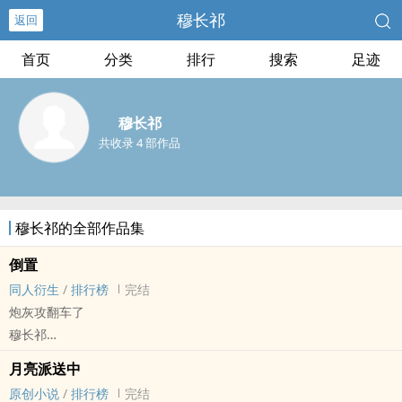
穆长祁
返回
首页
分类
排行
搜索
足迹
穆长祁
共收录 4 部作品
穆长祁的全部作品集
倒置
同人衍生
/
排行榜
完结
炮灰攻翻车了
穆长祁
炮灰手撕主角光环[快穿] by杨柳垂堤 - 徐若初×蒋思年 同人衍生 - BL
月亮派送中
- 短篇 - 完结
原创小说
/
排行榜
完结
HE - 强制爱 - 攻转受