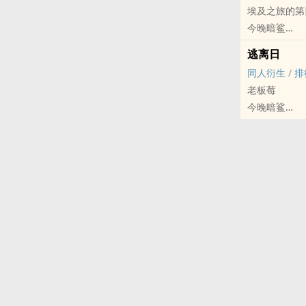
埃及之旅的第
今晚暗鲨
JOJO[JOJ
逃离日
BL - 短篇 -
同人衍生
/
排
老板莓
今晚暗鲨
JOJO[JOJO
短篇 - 完结