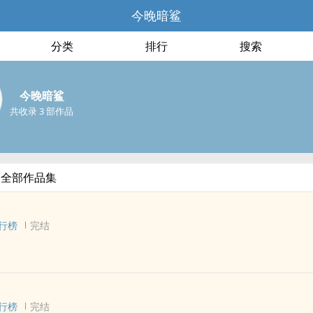
今晚暗鲨
分类
排行
搜索
今晚暗鲨
共收录 3 部作品
的全部作品集
行榜
完结
的奇妙冒险] - 同人衍生 - 动漫同人 - BL
行榜
完结