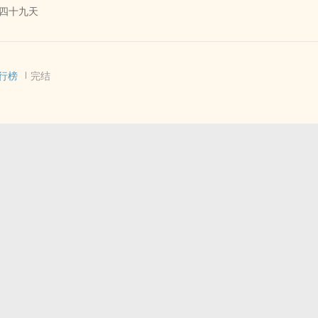
四十九天
O的奇妙冒险] - 花承[花京院典明/空条承太郎] 同人衍生 - 动漫同人
 完结 - 第一人称
行榜
完结
的奇妙冒险] - 同人衍生 - 动漫同人 - BL