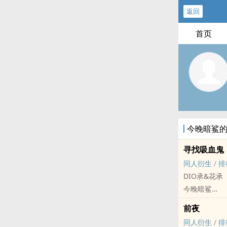
返回
首页
今晚暗鲨
寻找吸血鬼
同人衍生
/
排
DIO承&花承
今晚暗鲨
JOJO[JOJO
前夜
短篇 - 完结
同人衍生
/
排