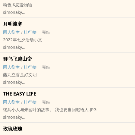
粉色JK恋爱物语
*孙策死亡且和广陵王确定关系
simonaky
*23年短篇，此处留档
小排球[ハイキュー！！（排球少年！！）] - 同人衍生 - 动漫同人 -
月明渡寒
BG
同人衍生
/
排行榜
完结
短篇 - 完结 - HE
2022年七夕活动小文
“一桶の蓝流しけり春の川”（松尾芭蕉）
simonaky
排球少年梦女文
与君盟[与君盟] - 胥玉[伍子胥/姬滕玉] 同人衍生 - 游戏同人
菅原孝支x朵朵
群鸟飞越山峦
BG - 短篇 - 完结 - HE
去年送给室友的梦女文，一场从jk年纪到中年世代的梦
同人衍生
/
排行榜
完结
又名《关于be后还是要he回来的这件事情》《我说he就he今天一个
藤丸立香是好文明
都别想跑》
simonaky
*相国BE线后续
FGO[Fate/Grand Order] - 同人衍生 - 游戏同人 - GL
*私设很多很雷快跑
THE EASY LIFE
短篇 - 完结
*cp粉今天就要当鹊桥.JPG
同人衍生
/
排行榜
完结
GL
锡兵小人与朱丽叶的故事。 我也要当回谜语人.JPG
藤丸立香♀x原创女主角
simonaky
第一人称
明日方舟[明日方舟] - 奥贾 同人衍生 - 游戏同人 - BL
玫瑰玫瑰
短篇 - 完结