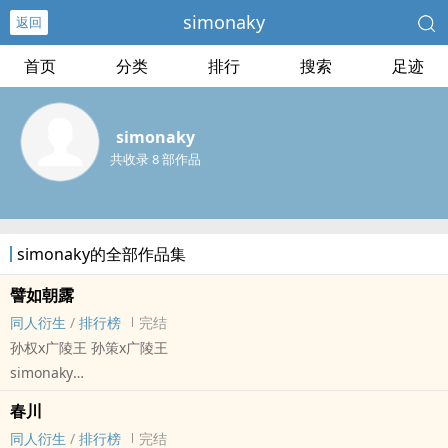
simonaky
返回
首页
分类
排行
搜索
足迹
simonaky
共收录 8 部作品
simonaky的全部作品集
譬如朝露
同人衍生
/
排行榜
完结
孙权x广陵王 孙策x广陵王
simonaky
代号鸢[代号鸢] - 孙权x广陵王 同人衍生 - 游戏同人 - BG
春川
短篇 - 完结
同人衍生
/
排行榜
完结
*419