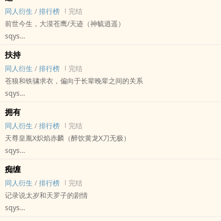
BL - 戏剧同人
同人衍生
/
排行榜
完结
前世今生，大漠苍鹰/天迹（神毓逍遥）
sqys
霹雳[霹雳布袋戏] - 鹰迹 同人衍生 - 布袋戏 - 短篇 - 完结
扶持
BL - 戏剧同人
同人衍生
/
排行榜
完结
苍狼和铁骕求衣，偏向于长辈晚辈之间的关系
sqys
金光[金光布袋戏] - 无cp 同人衍生 - 布袋戏 - 短篇 - 完结
拥有
无CP - 戏剧同人
同人衍生
/
排行榜
完结
天尊皇胤X炽焰赤麟（醉饮黄龙X刀无极）
sqys
霹雳[霹雳布袋戏] - 皇赤 同人衍生 - 布袋戏 - 短篇 - 完结
痴缠
BL - 戏剧同人
同人衍生
/
排行榜
完结
为了天尊这弟控的怨念，我就让你把刀小红吃了吧！！！
记录说太岁和天罗子的剧情
sqys
霹雳[霹雳布袋戏] - 岁罗 同人衍生 - 布袋戏 - 完结 - BL - 戏剧同人 -