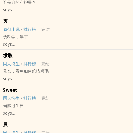
谁是谁的守护星？
诚龙高等学校最有名的有两样
sqys
一是作为学生公寓的白凤寮，风景优美，环境幽雅，设施齐全，在学
原创小说 - 破镜重圆 - 短篇 - 完结
生公寓中档次较高。
灾
BL - 奇幻
另一个就是超有人气超级神秘似有特异功能的老师向宇高野。
原创小说
/
排行榜
完结
当然，在这之外必须要事先加以说明的是——这是一所全男子寄宿式
伪科学，年下
高等学校，当然，漂亮的女老师也不少。
sqys
对了，还有一点要说明下，有实力由背景的学校，花钱或靠关系进来
原创小说 - 1v1 - 因缘邂逅 - 短篇
求取
的插班生转学生什幺的也不少。
完结 - BL - 现代
同人衍生
/
排行榜
完结
各式各样的人各式各样的故事
又名，看鱼如何给喵顺毛
这回我们来讲将这个学校发生的剑道相关的故事吧！
sqys
姑且称之为白凤寮之剑道大战
霹雳[霹雳布袋戏] - 藐挹（藐烽云挹天愈） 同人衍生 - BL - 短篇
风和日丽的好天气也不一定意味着好运道，在不合时宜的日子做不合
Sweet
完结 - 清水 - 布袋戏
时宜的事确实不会给自己带来什幺便利。
同人衍生
/
排行榜
完结
藐挹治愈
伊达征士看着眼前杂乱正在被整理着的房间和两个年长的学生，心里
当麻过生日
不禁暗叹糟糕。
sqys
“你是？”
铠传 - 无cp 同人衍生 - 短篇 - 完结 - 无CP
其中一个停下手上的动作问道。
晨
动漫同人
还没等到征士回答，另一个便插上了嘴。
同人衍生
/
排行榜
完结