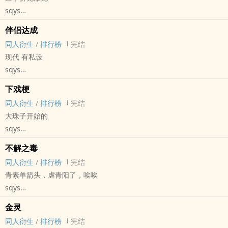
sqys
金光[金光布袋戏] - 狮兔[铁骕求衣/苍越孤鸣] 同人衍生 - 布袋戏 - 完
伴侣达成
结 - BL - 戏剧同人 - 短篇
同人衍生
/
排行榜
完结
这就是典型的为了写X而先写了ABCD……所以，请不要在意剧情逻辑
现代 有私设
性 _(: 」∠)_
sqys
金光[金光布袋戏] - 俏苍[俏如来/苍越孤鸣] 同人衍生 - BL
下戏梗
短篇 - 完结 - ABO - 戏剧同人
同人衍生
/
排行榜
完结
布袋戏
大珠子开始的
sqys
金光[金光布袋戏] - 俏苍[俏如来/苍越孤鸣] 同人衍生 - 布袋戏 - 短篇 -
不解之毒
完结
同人衍生
/
排行榜
完结
BL - 戏剧同人
青素单箭头，虐青阳了，唉唉
sqys
霹雳[霹雳布袋戏] - 青素[青阳子/素还真] 同人衍生 - 布袋戏 - 短篇 -
金灵
完结
同人衍生
/
排行榜
完结
BL - 戏剧同人