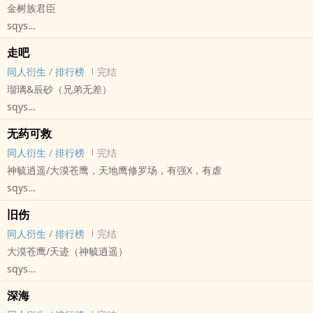
金树族君臣
sqys
霹雳[霹雳布袋戏] - 洛江辅&瑟八纮 同人衍生 - BL - 短篇
走吧
完结 - 忠犬 - 年下 - 布袋戏
同人衍生
/
排行榜
完结
瑠璃&辰砂（兄弟无差）
sqys
霹雳[霹雳布袋戏] - 同人衍生 - 戏剧同人 - BL
无药可救
短篇 - 完结
同人衍生
/
排行榜
完结
神毓逍遥/大漠苍鹰，天地鹰修罗场，有强X，有虐
sqys
霹雳[霹雳布袋戏] - 神雕 同人衍生 - 布袋戏 - 完结 - BL - 戏剧同人 -
旧伤
短篇
同人衍生
/
排行榜
完结
大漠苍鹰/天迹（神毓逍遥）
sqys
霹雳[霹雳布袋戏] - 鹰迹 同人衍生 - 布袋戏 - 短篇 - 完结
深海
BL - 戏剧同人