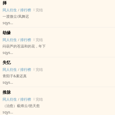
择
短篇
同人衍生
/
排行榜
完结
一渡微尘/凤舞迟
sqys
霹雳[霹雳布袋戏] - 一渡微尘/凤舞迟 同人衍生 - BL - 短篇
劫缘
完结 - 年上
同人衍生
/
排行榜
完结
闷葫芦的苍温和的花，年下
sqys
剑三[剑侠情缘网络版三] - 苍花 同人衍生 - 正剧 - 因缘邂逅 - 中篇
失忆
完结 - BL - 游戏同人
同人衍生
/
排行榜
完结
青阳子&素还真
sqys
霹雳[霹雳布袋戏] - 青素[青阳子/素还真] 同人衍生 - 清水 - 布袋戏 -
推脉
短篇
同人衍生
/
排行榜
完结
完结 - BL
（治愈）藐烽云/挹天愈
戏剧同人
sqys