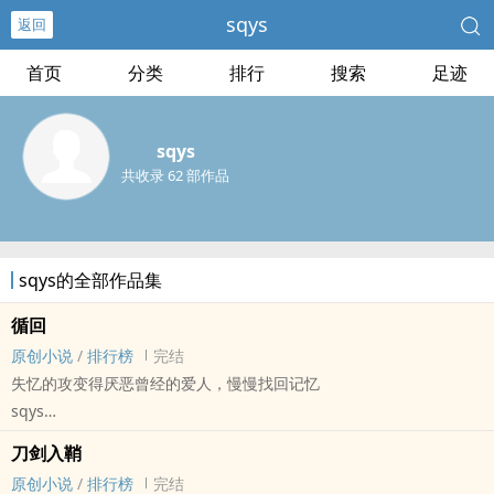
sqys
返回
首页
分类
排行
搜索
足迹
sqys
共收录 62 部作品
sqys的全部作品集
循回
原创小说
/
排行榜
完结
失忆的攻变得厌恶曾经的爱人，慢慢找回记忆
sqys
原创小说 - 清水 - 破镜重圆 - 中篇
刀剑入鞘
完结 - BL - 古代
原创小说
/
排行榜
完结