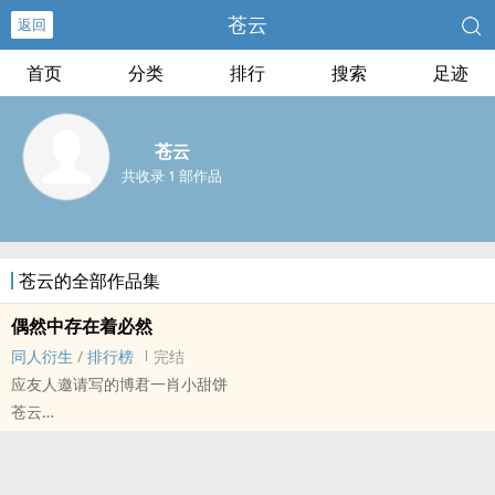
苍云
返回
首页
分类
排行
搜索
足迹
苍云
共收录 1 部作品
苍云的全部作品集
偶然中存在着必然
同人衍生
/
排行榜
完结
应友人邀请写的博君一肖小甜饼
苍云
- 同人衍生 - BL - 短篇 - 完结