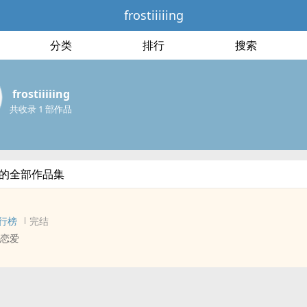
frostiiiiing
分类
排行
搜索
frostiiiiing
共收录 1 部作品
iing的全部作品集
行榜
完结
谈恋爱
estappen 同人衍生 - BL - 短篇
HE - 互攻
，挺ooc的哈（苦笑）。第一次写文，献给Lestappen。