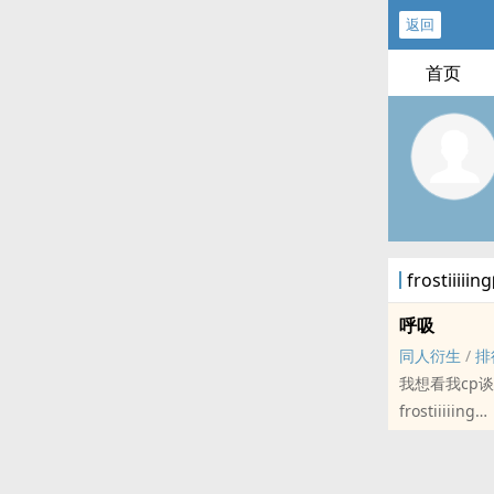
返回
首页
frostiii
呼吸
同人衍生
/
排
我想看我cp
frostiiiiing
体育[体育] - L
完结 - 正剧 - 
一个千字小短篇