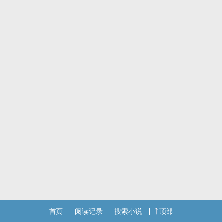
OC注意，暮晖敖龙女+黑影男精。是角色卡自己动了。
首页
阅读记录
搜索小说
顶部