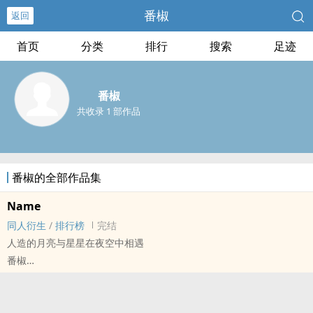
番椒
返回
首页
分类
排行
搜索
足迹
番椒
共收录 1 部作品
番椒的全部作品集
Name
同人衍生
/
排行榜
完结
人造的月亮与星星在夜空中相遇
番椒
最终幻想[Final Fantasy（最终幻想）系列单机及网络游戏] - 无cp 同
人衍生 - 无CP - 短篇 - 完结
OE - 意识流