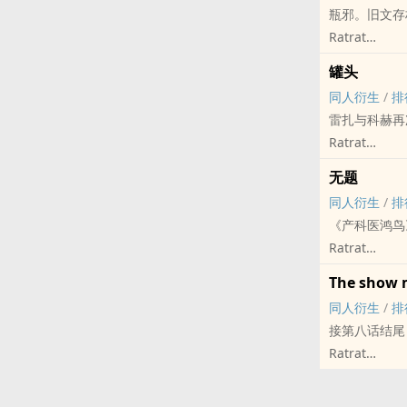
瓶邪。旧文存
Ratrat
盗笔[盗墓笔记] 
罐头
同人衍生
/
排
雷扎与科赫再
Ratrat
波斯语课 - 同
无题
完结 - 原作向
同人衍生
/
排
《产科医鸿鸟
Ratrat
产科医鸿鸟 - 鸿
The show 
ABO
同人衍生
/
排
接第八话结尾
Ratrat
益智游戏2 - 
完结