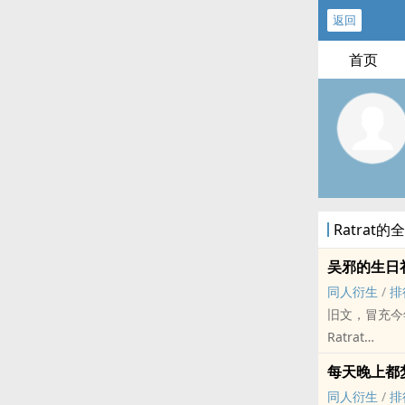
返回
首页
Ratrat
吴邪的生日
同人衍生
/
排
旧文，冒充今
Ratrat
盗笔[盗墓笔记]
每天晚上都
BL - 短篇 - 
同人衍生
/
排