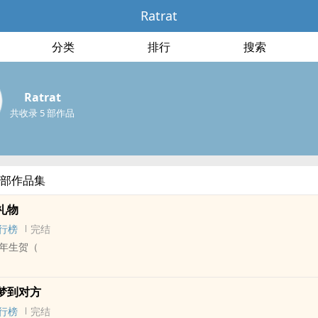
Ratrat
分类
排行
搜索
Ratrat
共收录 5 部作品
的全部作品集
礼物
行榜
完结
年生贺（
 - 邪瓶[吴邪/张起灵] 同人衍生 - 小说同人
梦到对方
完结
行榜
完结