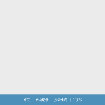
X
龙王
我本贵为东海，不做你怀中溪流。
避雷：生子，虐慎入。
首页
阅读记录
搜索小说
顶部