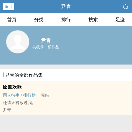
尹青
返回
首页
分类
排行
搜索
足迹
尹青
共收录 1 部作品
尹青的全部作品集
囹圄欢歌
同人衍生
/
排行榜
完结
还请天君放过我。
尹青
- 地笼 同人衍生 - BL - 中篇 - 完结
虐文 - 阴差阳错
天帝