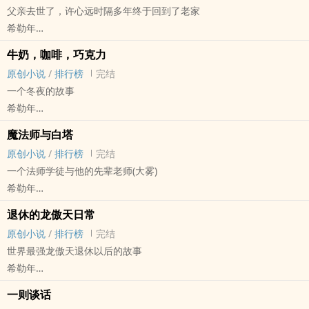
父亲去世了，许心远时隔多年终于回到了老家
希勒年
原创小说 - 无CP - 短篇 - 完结
牛奶，咖啡，巧克力
现代
原创小说
/
排行榜
完结
一个冬夜的故事
希勒年
原创小说 - 无CP - 短篇 - 完结
魔法师与白塔
现代 - 致郁
原创小说
/
排行榜
完结
不包含h元素，边限是因为不适合未成年观看
一个法师学徒与他的先辈老师(大雾)
成年且心态脆弱也不适合
希勒年
原创小说 - 短篇 - 完结 - 现代
退休的龙傲天日常
魔法世界
原创小说
/
排行榜
完结
世界最强龙傲天退休以后的故事
希勒年
原创小说 - BG - 大纲 - 完结
一则谈话
魔法世界 - 西方