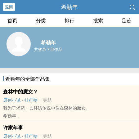
希勒年
返回
首页
分类
排行
搜索
足迹
希勒年
共收录 7 部作品
希勒年的全部作品集
森林中的魔女？
原创小说
/
排行榜
完结
我为了求药，去拜访传说中住在森林的魔女。
希勒年
原创小说 - 奇幻 - BL - 短篇
许家年事
完结
原创小说
/
排行榜
完结