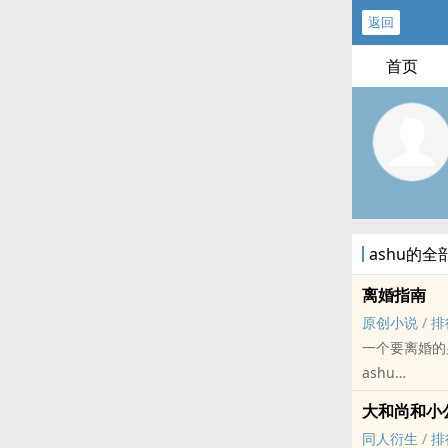
返回
首页
ashu的
离婚指南
原创小说
/
排
一个要离婚的
ashu
原创小说 - BL
大和尚和小
短篇
同人衍生
/
排
李贺转过头说