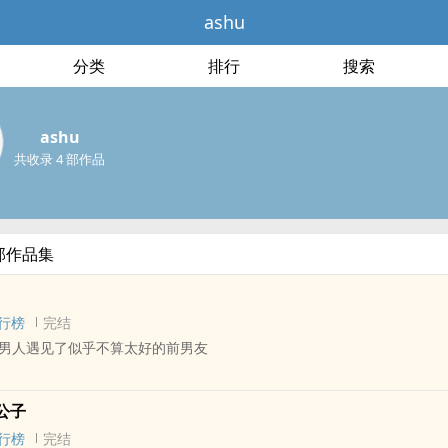
ashu
分类
排行
搜索
ashu
共收录 4 部作品
全部作品集
行榜
完结
男人遇见了似乎不算太好的前男友
 - 完结 - 现代
公子
行榜
完结
：“金钱使人堕落，这是叔本华说的。杜元嘉，我操你妈，我操你的每一分