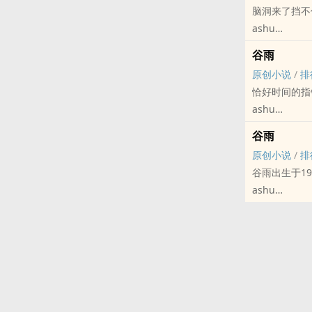
脑洞来了挡不
杜元嘉笑起来
ashu
天龙八部 - 鸠
谷雨
完结
原创小说
/
排
恰好时间的指
ashu
原创小说 - 混
谷雨
民国
原创小说
/
排
谷雨出生于1
谷雨出生于19
挺好，雨生百
ashu
原创小说 - 混
如果民族的历
后来所发生的