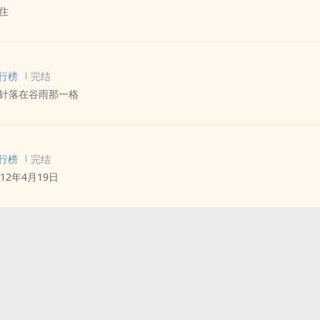
住
道：“你还记得啊？”
摩智段誉 同人衍生 - 小说同人 - BL - 短篇
行榜
完结
针落在谷雨那一格
合性向 - 短篇 - 完结
行榜
完结
912年4月19日，恰好时间的指针落在谷雨那一格。他爹谷天德说，那就
12年4月19日
谷，咱家的家业传到他手上肯定越做越大。
合性向 - 短篇 - 完结
史真如巴尔扎克所说是一部小说的话，那幺你在阅读时，也许会觉得其中
事情相似。