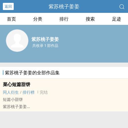
紫苏桃子姜姜
返回
首页
分类
排行
搜索
足迹
紫苏桃子姜姜
共收录 1 部作品
紫苏桃子姜姜的全部作品集
菜心短篇甜饼
同人衍生
/
排行榜
完结
短篇小甜饼
紫苏桃子姜姜
明星[明星] - 菜心（蔡徐坤/虞书欣） 同人衍生 - 真人同人 - BG
短篇 - 完结