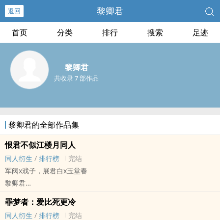
黎卿君
返回
首页
分类
排行
搜索
足迹
黎卿君
共收录 7 部作品
黎卿君的全部作品集
恨君不似江楼月同人
同人衍生
/
排行榜
完结
军阀x戏子，展君白x玉堂春
黎卿君
恨君不似江楼月 - 白玉有瑕 同人衍生 - 影视同人 - BL - 短篇
罪梦者：爱比死更冷
完结
同人衍生
/
排行榜
完结