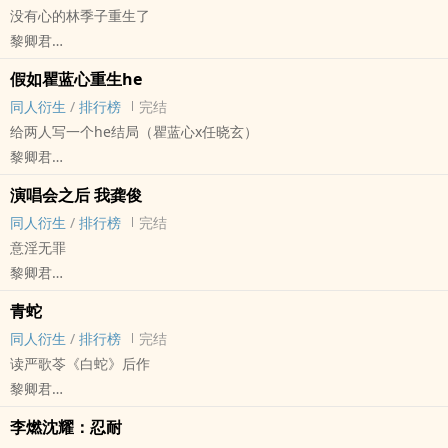
没有心的林季子重生了
黎卿君
《罪梦者》 - 林季子x林本川 同人衍生 - 影视同人 - BL - 短篇
假如瞿蓝心重生he
完结
同人衍生
/
排行榜
完结
给两人写一个he结局（瞿蓝心x任晓玄）
黎卿君
猎罪[猎罪图鉴] - 瞿蓝心x任晓玄 同人衍生 - 影视同人 - GL
演唱会之后 我龚俊
短篇 - 完结
同人衍生
/
排行榜
完结
意淫无罪
黎卿君
明星[明星] - 我x龚俊 同人衍生 - 真人同人 - BL
青蛇
短篇 - 完结
同人衍生
/
排行榜
完结
读严歌苓《白蛇》后作
黎卿君
- 同人衍生 - GL - 短篇 - 完结
李燃沈耀：忍耐