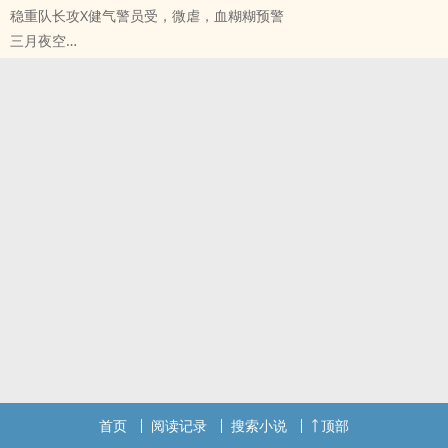
稳重队长攻X健气警员受，微虐，血糊糊预警
三月夜空
原创小说 - BL - 短篇 - 完结
现代 - 治愈 - 虐文 - 青梅竹马
强强
首页
阅读记录
搜索小说
顶部